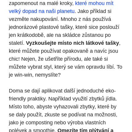
zapomenout na malé kroky,
které mohou mít
velký dopad na naši planetu
. Jako příklad si
vezměte nakupování. Mnoho z nás používá
jednorázové plastové tašky, které sice poslouží
jen krátkodobě, ale na skládce zůstanou po
staletí.
Vyzkoušejte místo nich látkové tašky
,
které můžete používat opakovaně a navíc jsou
chic! Nejen, že ušetříte přírodu, ale také si
můžete vybrat styl, který se vám opravdu líbí. To
je win-win, nemyslíte?
Doma se dají aplikovat další jednoduché eko-
friendly praktiky. Například využití zbytků jídla.
Místo toho, abyste vyhazovali zbytky, které by
se daly použít, zkuste se podívat na možnosti,
jako je composting nebo výroba vlastních
polévek a smoothie.
Omezíte tím plýtvání a