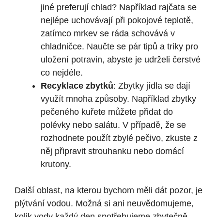
jiné preferují chlad? Například rajčata se
nejlépe uchovávají při pokojové teplotě,
zatímco mrkev se ráda schovává v
chladničce. Naučte se pár tipů a triky pro
uložení potravin, abyste je udrželi čerstvé
co nejdéle.
Recyklace zbytků
: Zbytky jídla se dají
využít mnoha způsoby. Například zbytky
pečeného kuřete můžete přidat do
polévky nebo salátu. V případě, že se
rozhodnete použít zbylé pečivo, zkuste z
něj připravit strouhanku nebo domácí
krutony.
Další oblast, na kterou bychom měli dát pozor, je
plýtvání vodou. Možná si ani neuvědomujeme,
kolik vody každý den spotřebujeme zbytečně.