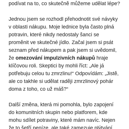
podívat na to, co skutečně můžeme udělat lépe?
Jednou jsem se rozhodl přehodnotit své návyky
v oblasti nákupu. Moje lednice byla často plná
potravin, které nikdy nedostaly šanci se
proměnit ve skutečné jídlo. Začal jsem si psát
seznam před nákupem a pak jsem si uvědomil,
že
omezování impulzivních nákupů
hraje
klíčovou roli. Skeptici by mohli říct: „Ale já
potřebuju celou tu zmrzlinu!“ Odpovídám: „Jistě,
ale co takhle si udělat raději zmrzlinový pohár
doma z toho, co už máš?“
Další změna, která mi pomohla, bylo zapojení
do komunitních skupin nebo platforem, kde
mohu sdílet potraviny, které mám navíc. Nejen
že to šetří peníze, ale také zamezuje plýtvání.