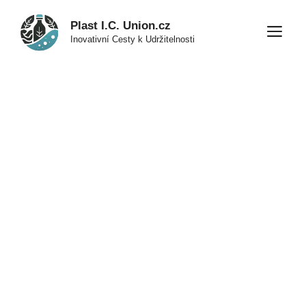
Přeskočit
Plast I.C. Union.cz
na
M
Inovativní Cesty k Udržitelnosti
obsah