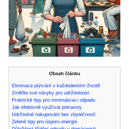
Obsah článku
Eliminace plýtvání v každodenním životě
Změňte své návyky pro udržitelnost
Praktické tipy pro minimalizaci odpadu
Jak efektivně využívat potraviny
Udržitelné nakupování bez zbytečností
Zelené tipy pro úsporu energie
Důležitost třídění odpadu v domácnosti