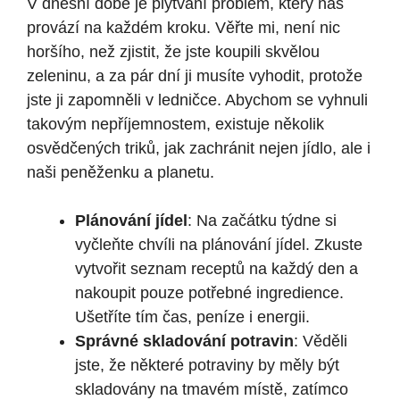
V dnešní době je plýtvání problém, který nás
provází na každém kroku. Věřte mi, není nic
horšího, než zjistit, že jste koupili skvělou
zeleninu, a za pár dní ji musíte vyhodit, protože
jste ji zapomněli v ledničce. Abychom se vyhnuli
takovým nepříjemnostem, existuje několik
osvědčených triků, jak zachránit nejen jídlo, ale i
naši peněženku a planetu.
Plánování jídel
: Na začátku týdne si
vyčleňte chvíli na plánování jídel. Zkuste
vytvořit seznam receptů na každý den a
nakoupit pouze potřebné ingredience.
Ušetříte tím čas, peníze i energii.
Správné skladování potravin
: Věděli
jste, že některé potraviny by měly být
skladovány na tmavém místě, zatímco