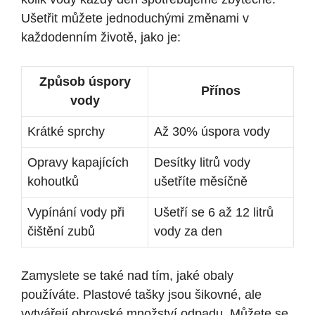
Ušetřit můžete jednoduchými změnami v
každodenním životě, jako je:
Způsob úspory
Přínos
vody
Krátké sprchy
Až 30% úspora vody
Opravy kapajících
Desítky litrů vody
kohoutků
ušetříte měsíčně
Vypínání vody při
Ušetří se 6 až 12 litrů
čištění zubů
vody za den
Zamyslete se také nad tím, jaké obaly
používáte. Plastové tašky jsou šikovné, ale
vytvářejí obrovské množství odpadu. Můžete se