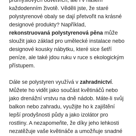
průmyslových odvětvích, ale i v našem
každodenním životě. Věděli jste, že staré
polystyrenové obaly se dají přetvořit na krásné
designové produkty? Například,
rekonstruovaná polystyrenová pěna
může
sloužit jako základ pro umělecké instalace nebo
designové kousky nábytku, které sice šetří
peníze, ale také jdou ruku v ruce s ekologickým
přístupem.
Dále se polystyren využívá v
zahradnictví
.
Můžete ho vidět jako součást květináčů nebo
jako drenážní vrstvu na dně nádob. Máte-li svůj
balkon nebo zahradu, využijte ho k zajištění
lepší prodyšnosti půdy a jako izolátor pro
rostliny. A nezapomeňte, že díky jeho lehkosti
nezatěžuje vaše květináče a umožňuje snadné