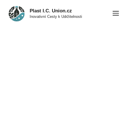
Přeskočit
Plast I.C. Union.cz
na
M
Inovativní Cesty k Udržitelnosti
obsah