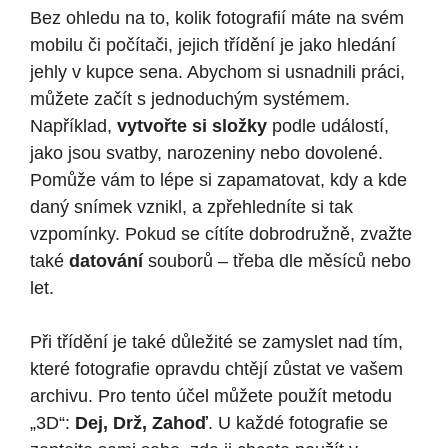
Bez ohledu na to, kolik fotografií máte na svém
mobilu či počítači, jejich třídění je jako hledání
jehly v kupce sena. Abychom si usnadnili práci,
můžete začít s jednoduchým systémem.
Například,
vytvořte si složky
podle událostí,
jako jsou svatby, narozeniny nebo dovolené.
Pomůže vám to lépe si zapamatovat, kdy a kde
daný snímek vznikl, a zpřehledníte si tak
vzpomínky. Pokud se cítíte dobrodružně, zvažte
také
datování
souborů – třeba dle měsíců nebo
let.
Při třídění je také důležité se zamyslet nad tím,
které fotografie opravdu chtějí zůstat ve vašem
archivu. Pro tento účel můžete použít metodu
„3D“:
Dej, Drž, Zahoď
. U každé fotografie se