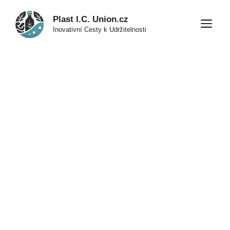
Přeskočit
Plast I.C. Union.cz
na
M
Inovativní Cesty k Udržitelnosti
obsah