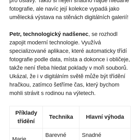
pro oslavy. Takto si nejen snadno najde hledané
fotografie, ale navíc její kolekce vypadá jako
umělecká výstava na stěnách digitálních galerií!
Petr, technologický nadšenec
, se rozhodl
zapojit moderní technologie. Využívá
specializované aplikace, které automaticky třídí
fotografie podle data, místa a dokonce i obličeje,
takže není třeba hledat poklady v moři souborů.
Ukázal, že i v digitálním světě může být třídění
hračkou, zatímco šetříme čas, který bychom
mohli strávit s rodinou na výletech.
Příklady
Technika
Hlavní výhoda
třídění
Barevné
Snadné
Marie