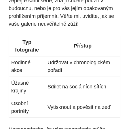
zeptejte sami sebe, zda ji chcete použít v
budoucnu, nebo je pro vás jejím opakovaným
prohlížením příjemná. Věřte mi, uvidíte, jak se
vaše galerie neuvěřitelně zúží!
Typ
Přístup
fotografie
Rodinné
Udržovat v chronologickém
akce
pořadí
Úžasné
Sdílet na sociálních sítích
krajiny
Osobní
Vytisknout a pověsit na zeď
portréty