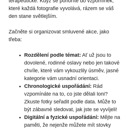
terapeutické. Když se ponoříte do vzpomínek,
které každá fotografie vyvolává, rázem se váš
den stane světlejším.
Začněte si organizovat smluvené akce, jako
třeba:
Rozdělení podle témat:
Ať už jsou to
dovolené, rodinné oslavy nebo jen takové
chvíle, které vám vykouzlily úsměv, jasné
kategorie vám usnadní orientaci.
Chronologické uspořádání:
Rád
vzpomínáte na to, co jste dělali loni?
Zkuste fotky seřadit podle data. Může to
být zábavné sledovat, jak jste se vyvíjeli!
Digitální a fyzické uspořádání:
Mějte na
paměti, že nejenže můžete mít stovky