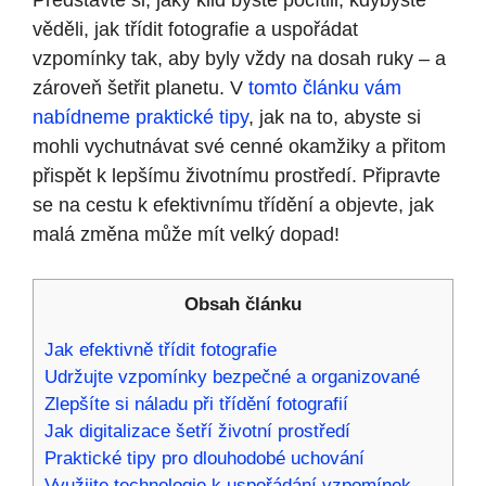
Představte si, jaký klid byste pocítili, kdybyste
věděli, jak třídit fotografie a uspořádat
vzpomínky tak, aby byly vždy na dosah ruky – a
zároveň šetřit planetu. V
tomto článku vám
nabídneme praktické tipy
, jak na to, abyste si
mohli vychutnávat své cenné okamžiky a přitom
přispět k lepšímu životnímu prostředí. Připravte
se na cestu k efektivnímu třídění a objevte, jak
malá změna může mít velký dopad!
Obsah článku
Jak efektivně třídit fotografie
Udržujte vzpomínky bezpečné a organizované
Zlepšíte si náladu při třídění fotografií
Jak digitalizace šetří životní prostředí
Praktické tipy pro dlouhodobé uchování
Využijte technologie k uspořádání vzpomínek