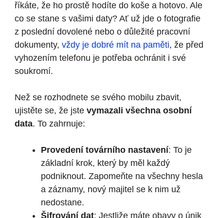
říkáte, že ho prostě hodíte do koše a hotovo. Ale
co se stane s vašimi daty? Ať už jde o fotografie
z poslední dovolené nebo o důležité pracovní
dokumenty,
vždy je dobré mít na paměti
, že před
vyhozením telefonu je potřeba ochránit i své
soukromí.
Než se rozhodnete se svého mobilu zbavit,
ujistěte se, že jste
vymazali všechna osobní
data
. To zahrnuje:
Provedení továrního nastavení
: To je
základní krok, který by měl každý
podniknout. Zapomeňte na všechny hesla
a záznamy, nový majitel se k nim už
nedostane.
Šifrování dat
: Jestliže máte obavy o únik