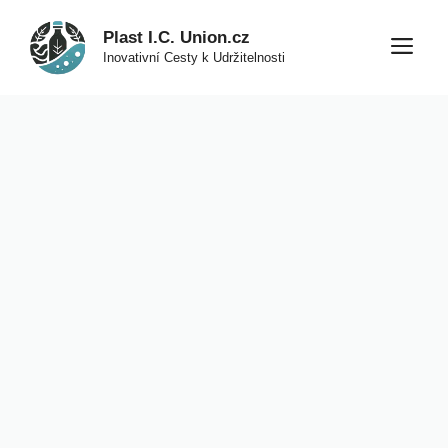
Přeskočit
Plast I.C. Union.cz
na
M
Inovativní Cesty k Udržitelnosti
obsah