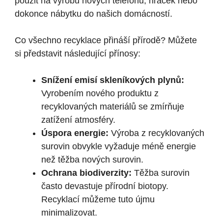
použit na výrobu nových telefonů, hraček nebo
dokonce nábytku do našich domácností.
Co všechno recyklace přináší přírodě? Můžete
si představit následující přínosy:
Snížení emisí skleníkových plynů:
Vyrobením nového produktu z
recyklovaných materiálů se zmírňuje
zatížení atmosféry.
Úspora energie:
Výroba z recyklovaných
surovin obvykle vyžaduje méně energie
než těžba nových surovin.
Ochrana biodiverzity:
Těžba surovin
často devastuje přírodní biotopy.
Recyklací můžeme tuto újmu
minimalizovat.