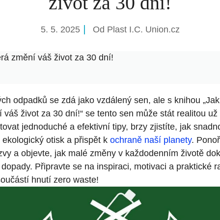
život za 30 dní!
5. 5. 2025
Od
Plast I.C. Union.cz
erá změní váš život za 30 dní!
ých odpadků se zdá jako vzdálený sen, ale s knihou „Jak 
 váš život za 30 dní!“ se tento sen může stát realitou u
vat jednoduché a efektivní tipy, brzy zjistíte, jak snad
 ekologický otisk a přispět k
ochraně naší planety
. Ponoř
ýzvy a objevte, jak malé změny v každodenním životě dok
 dopady. Připravte se na inspiraci, motivaci a praktické 
oučástí hnutí zero waste!