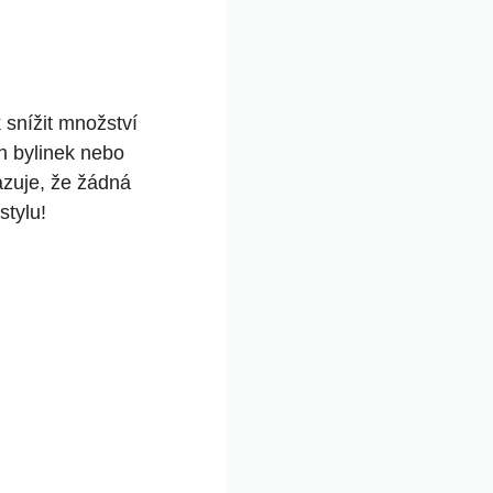
k snížit množství
h bylinek nebo
azuje, že žádná
stylu!