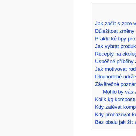
Jak začít s zero 
Důležitost změny 
Praktické tipy pr
Jak vybrat produ
Recepty na ekolo
Úspěšné příběhy a
Jak motivovat rod
Dlouhodobé udržen
Závěrečné pozná
Mohlo by vás z
Kolik kg kompostu
Kdy zalévat kompo
Kdy prohazovat k
Bez obalu jak žít 