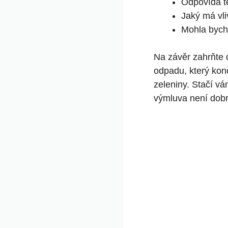
Odpovídá t
Jaký má vli
Mohla bych
Na závěr zahrňte 
odpadu, který kon
zeleniny. Stačí v
výmluva není dobrá