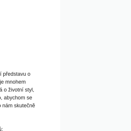
í představu o
a je mnohem
o životní styl,
ho, abychom se
co nám skutečně
ů: