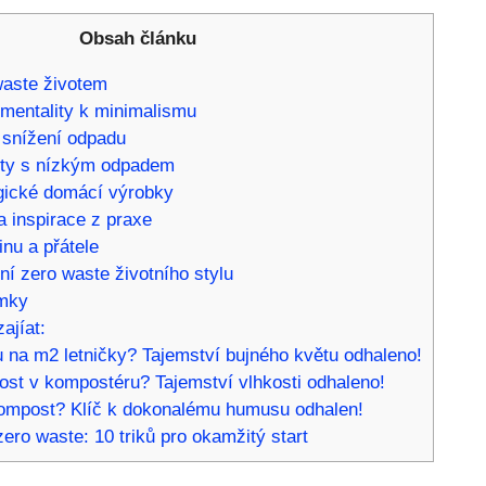
Obsah článku
waste životem
mentality k minimalismu
o snížení odpadu
kty s nízkým odpadem
gické domácí výrobky
 inspirace z praxe
inu a přátele
í zero waste životního stylu
mky
ajíat:
 na m2 letničky? Tajemství bujného květu odhaleno!
st v kompostéru? Tajemství vlhkosti odhaleno!
ompost? Klíč k dokonalému humusu odhalen!
zero waste: 10 triků pro okamžitý start