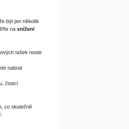
že být jen několik
ěřte na
snížení
tových tašek noste
ete nabrat
, čisticí
m, co skutečně
: