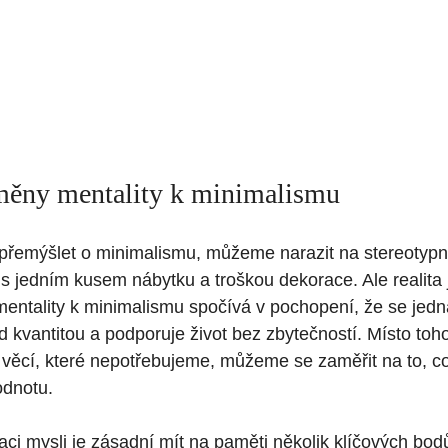
měny mentality k minimalismu
řemýšlet o minimalismu, můžeme narazit na stereotypn
 s jedním kusem nábytku a troškou dekorace. Ale realit
entality k minimalismu spočívá v pochopení, že se jedná 
nad kvantitou a podporuje život bez zbytečností. Místo to
u věcí, které nepotřebujeme, můžeme se zaměřit na to, 
odnotu.
aci mysli je zásadní mít na paměti několik klíčových bod