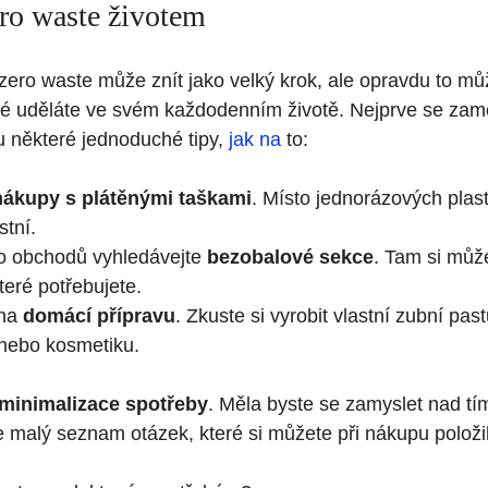
ero waste životem
ií zero waste může znít jako velký krok, ale opravdu to mů
ré uděláte ve svém každodenním životě. Nejprve se zam
u některé jednoduché tipy,
jak na
to:
nákupy s plátěnými taškami
. Místo jednorázových plas
stní.
do obchodů vyhledávejte
bezobalové sekce
. Tam si můž
teré potřebujete.
 na
domácí přípravu
. Zkuste si vyrobit vlastní zubní pastu
 nebo kosmetiku.
minimalizace spotřeby
. Měla byste se zamyslet nad tí
e malý seznam otázek, které si můžete při nákupu položil