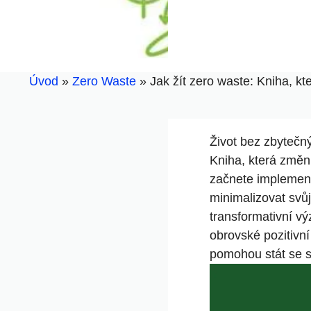
Úvod
»
Zero Waste
»
Jak žít zero waste: Kniha, kt
Život bez zbytečn
Kniha, která změní
začnete implemento
minimalizovat svůj
transformativní v
obrovské pozitivní
pomohou stát se s