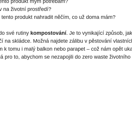
ento produkt mým potřebám?
v na životní prostředí?
 tento produkt nahradit něčím, co už doma mám?
do své rutiny
kompostování
. Je to vynikající způsob, ja
čí na skládce. Možná najdete zálibu v pěstování vlastníc
ám k tomu i malý balkon nebo parapet – což nám opět uk
 pro to, abychom se nezapojili do zero waste životního 