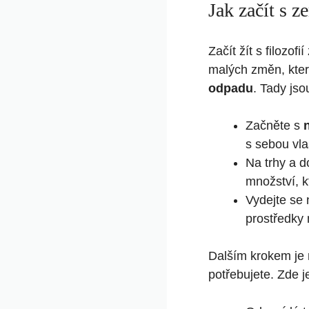
Jak začít s z
Začít žít s filozof
malých změn, kte
odpadu
. Tady jso
Začněte s
s sebou vla
Na trhy a 
množství, k
Vydejte se
prostředky
Dalším krokem je
potřebujete. Zde j