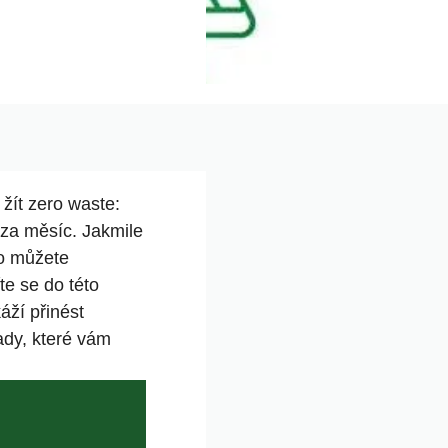
žít zero waste:
ž za měsíc. Jakmile
no můžete
te se do této
áží přinést
rady, které vám