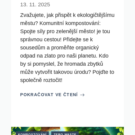
13. 11. 2025
Zvažujete, jak přispět k ekologičtějšímu
městu? Komunitní kompostování:
Spojte síly pro zelenější město! je tou
správnou cestou! Přidejte se k
sousedům a proměňte organický
odpad na zlato pro naši planetu. Kdo
by si pomyslel, že hromada zbytků
může vytvořit takovou úrodu? Pojďte to
společně roztočit!
POKRAČOVAT VE ČTENÍ
KOMPOSTOVÁNÍ
ZERO WASTE