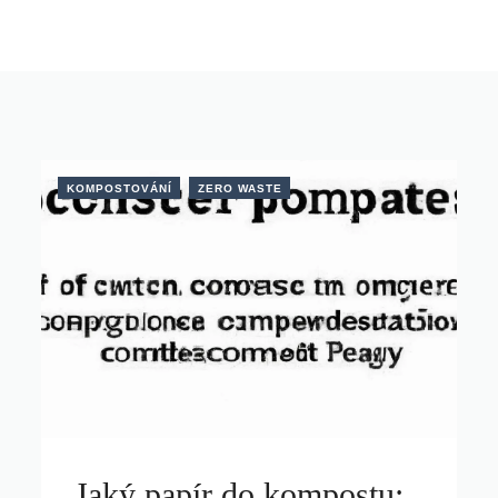
KOMPOSTOVÁNÍ
ZERO WASTE
Jaký papír do kompostu: