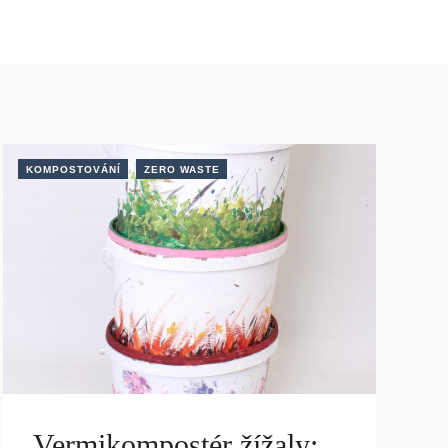
KOMPOSTOVÁNÍ
ZERO WASTE
Vermikompostér žížaly: