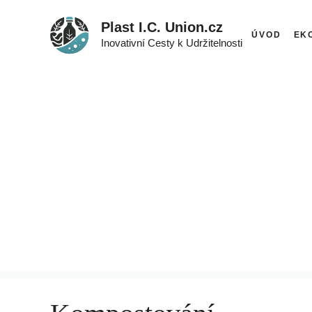
Přeskočit
Plast I.C. Union.cz
na
ÚVOD
EK
Inovativní Cesty k Udržitelnosti
obsah