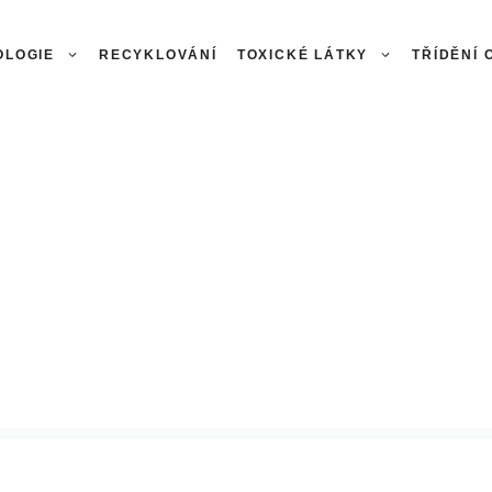
OLOGIE
RECYKLOVÁNÍ
TOXICKÉ LÁTKY
TŘÍDĚNÍ