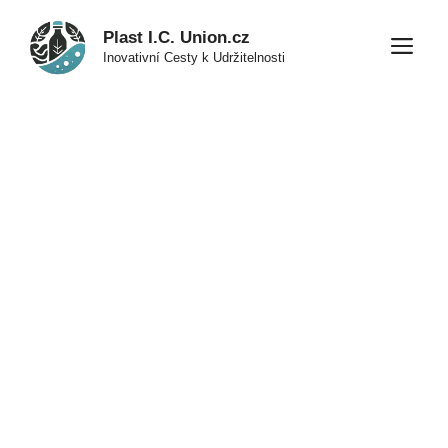
Přeskočit
Plast I.C. Union.cz
na
M
Inovativní Cesty k Udržitelnosti
obsah