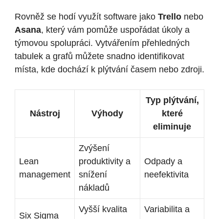
Rovněž se hodí využít software jako
Trello
nebo
Asana
, který vám pomůže uspořádat úkoly a
týmovou spolupráci. Vytvářením přehledných
tabulek a grafů můžete snadno identifikovat
místa, kde dochází k plýtvání časem nebo zdroji.
Typ plýtvání,
Nástroj
Výhody
které
eliminuje
Zvýšení
Lean
produktivity a
Odpady a
management
snížení
neefektivita
nákladů
Vyšší kvalita
Variabilita a
Six Sigma