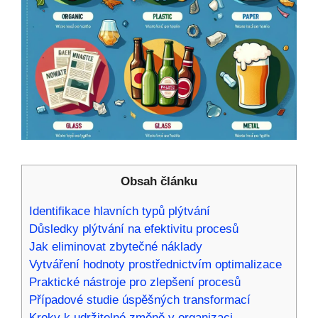
Obsah článku
Identifikace hlavních typů plýtvání
Důsledky plýtvání na efektivitu procesů
Jak eliminovat zbytečné náklady
Vytváření hodnoty prostřednictvím optimalizace
Praktické nástroje pro zlepšení procesů
Případové studie úspěšných transformací
Kroky k udržitelné změně v organizaci