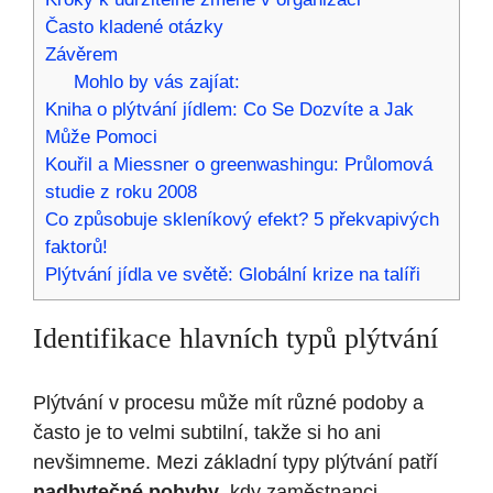
Často kladené otázky
Závěrem
Mohlo by vás zajíat:
Kniha o plýtvání jídlem: Co Se Dozvíte a Jak
Může Pomoci
Kouřil a Miessner o greenwashingu: Průlomová
studie z roku 2008
Co způsobuje skleníkový efekt? 5 překvapivých
faktorů!
Plýtvání jídla ve světě: Globální krize na talíři
Identifikace hlavních typů plýtvání
Plýtvání v procesu může mít různé podoby a
často je to velmi subtilní, takže si ho ani
nevšimneme. Mezi základní typy plýtvání patří
nadbytečné pohyby
, kdy zaměstnanci