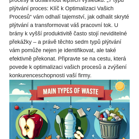
procesy a dosáhnout lepších výsledků. „7 typů
plýtvání proces: Klíč k Optimalizaci Vašich
Procesů“ vám odhalí tajemství, jak odhalit skryté
plýtvání a transformovat váš pracovní tok. U
brány k vyšší produktivitě často stojí neviditelné
překážky – a právě těchto sedm typů plýtvání
vám pomůže nejen je identifikovat, ale také
efektivně překonat. Připravte se na cestu, která
povede k optimalizaci vašich procesů a zvýšení
konkurenceschopnosti vaší firmy.