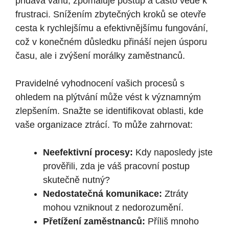
přidává váhu, zpomaluje postup a často vede k
frustraci. Snížením zbytečných kroků se otevře
cesta k rychlejšímu a efektivnějšímu fungování,
což v konečném důsledku přináší nejen úsporu
času, ale i zvýšení morálky zaměstnanců.
Pravidelné vyhodnocení vašich procesů s
ohledem na plýtvání může vést k významným
zlepšením. Snažte se identifikovat oblasti, kde
vaše organizace ztrácí. To může zahrnovat:
Neefektivní procesy:
Kdy naposledy jste
prověřili, zda je váš pracovní postup
skutečně nutný?
Nedostatečná komunikace:
Ztráty
mohou vzniknout z nedorozumění.
Přetížení zaměstnanců:
Příliš mnoho