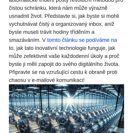
automatické třídění pošty revoluční metodou pro
čistou schránku, která nám může výrazně
usnadnit život. Představte si, jak byste si mohli
vychutnávat čistý a organizovaný inbox, aniž
byste museli trávit hodiny tříděním a
smazáváním. V
tomto článku se podíváme na
to, jak tato inovativní technologie funguje, jak
může zefektivnit vaše každodenní úkoly a proč
byste ji měli zapojit do svého digitálního života.
Připravte se na vzrušující cestu k obraně proti
chaosu v e-mailové komunikaci!