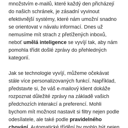
množstvím e-mailů, které každý den přicházejí
do našich schránek, je zásadní vyvinout
efektivnější systémy, které nám umožní snadno
se orientovat v návalu informací. Dnes už
nemusíme mít strach z přetížených inboxů,
neboť
umělá inteligence
se vyvíjí tak, aby nám
pomohla třídit došlé zprávy do přehledných
kategorií.
Jak se technologie vyvíjí, můžeme očekávat
stále více personalizovaných funkcí. Například,
představte si, že váš e-mailový klient dokáže
rozpoznat důležité zprávy na základě vašich
předchozích interakcí a preferencí. Mohli
bychom mít možnost nastavit si filtry nejen podle
odesílatele, ale také podle
pravidelného
chování
. Automatické třídění by mohlo být nejen