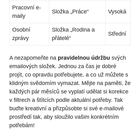
Pracovní e-
Složka „Práce“
Vysoká
maily
Osobní
Složka „Rodina a
Střední
zprávy
přátelé“
A nezapomeňte na
pravidelnou údržbu
svých
emailových složek. Jednou za čas je dobré
projít, co opravdu potřebujete, a co už můžete s
klidným svědomím vymazat. Mějte na paměti, že
každých pár měsíců se vyplatí udělat si korekce
v filtrech a štítcích podle aktuální potřeby. Tak
buďte kreativní a přizpůsobte si své e-mailové
prostředí tak, aby sloužilo vašim konkrétním
potřebám!