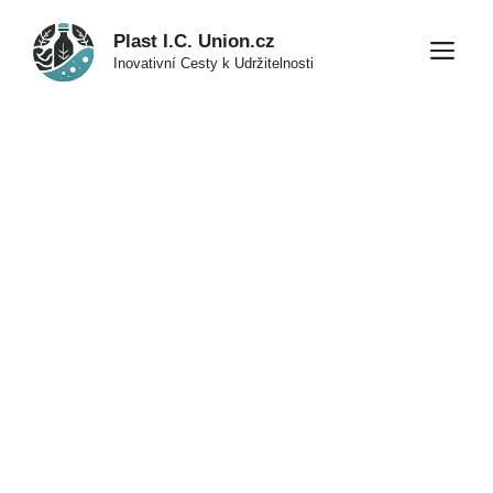
Přeskočit
Plast I.C. Union.cz
na
M
Inovativní Cesty k Udržitelnosti
obsah