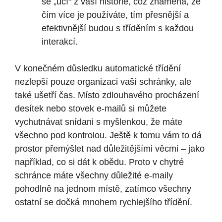
se „učí“ z vaší historie, což znamená, že
čím více je používáte, tím přesnější a
efektivnější budou s tříděním s každou
interakcí.
V konečném důsledku automatické třídění
nezlepší pouze organizaci vaší schránky, ale
také ušetří čas. Místo zdlouhavého procházení
desítek nebo stovek e-mailů si můžete
vychutnávat snídani s myšlenkou, že máte
všechno pod kontrolou. Ještě k tomu vám to dá
prostor přemýšlet nad důležitějšími věcmi – jako
například, co si dát k obědu. Proto v chytré
schránce máte všechny důležité e-maily
pohodlně na jednom místě, zatímco všechny
ostatní se dočká mnohem rychlejšího třídění.