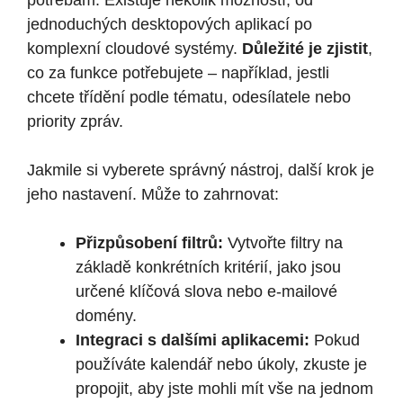
potřebám. Existuje několik možností, od
jednoduchých desktopových aplikací po
komplexní cloudové systémy.
Důležité je zjistit
,
co za funkce potřebujete – například, jestli
chcete třídění podle tématu, odesílatele nebo
priority zpráv.
Jakmile si vyberete správný nástroj, další krok je
jeho nastavení. Může to zahrnovat:
Přizpůsobení filtrů:
Vytvořte filtry na
základě konkrétních kritérií, jako jsou
určené klíčová slova nebo e-mailové
domény.
Integraci s dalšími aplikacemi:
Pokud
používáte kalendář nebo úkoly, zkuste je
propojit, aby jste mohli mít vše na jednom