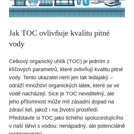
Jak TOC ovlivňuje ⁢kvalitu pitné
vody
Celkový organický uhlík (TOC) ⁣je jedním​ z
klíčových parametrů, které‌ ovlivňují kvalitu pitné
vody. Tento ukazatel není jen tak ledajaký‍ –
⁤odráží⁤ množství organických látek, které ⁢se ve
vodě nacházejí. Sice je TOC ‍neviditelný, ⁣ale
jeho přítomnost ‌může mít zásadní dopad na
zdraví lidí, jakož i na životní​ prostředí.
Představte⁣ si TOC⁣ jako tichého ⁢spolucestujícího
v naší láhvi s⁣ vodou: nenápadný, ale potenciálně