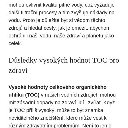
mohou ovlivnit kvalitu pitné vody, což vyžaduje
další filtrační procesy a tím zvyšuje náklady na
vodu. Proto je důležité být si vědom těchto‌
zdrojů a hledat cesty, jak je omezit, abychom
⁢ochránili ⁣naši vodu, ⁣naše zdraví a planetu jako
celek.
Důsledky vysokých hodnot TOC ⁤pro
zdraví
Vysoké hodnoty celkového organického
uhlíku (TOC)
v našich vodních zdrojích mohou
mít zásadní dopady na⁣ zdraví lidí i zvířat. Když
je TOC příliš vysoký, může to⁣ být⁢ známka
neviditelného znečištění, které může vést​ k
různým⁢ zdravotním problémům. Není to ​jen⁣ o