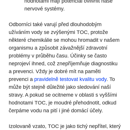
hodnotami mají potenciál ovlivnit naše
nervové⁤ systémy.
Odborníci také varují před dlouhodobým
užíváním vody se zvýšenými TOC, protože
některé chemikálie se‍ mohou hromadit v⁤ našem⁤
organismu⁣ a⁤ způsobit závažnější zdravotní
problémy v průběhu času. Účinky se⁣ často
neprojeví ihned, což znepříjemňuje diagnostiku⁢
a prevenci. Vždy je dobré mít na paměti
prevenci a
pravidelně testovat kvalitu vody
. To
může být stejně důležité jako sledování naší
stravy. A pokud ⁢se ​ocitneme v oblasti s vyššími
hodnotami TOC, je ⁣moudré přehodnotit, odkud
čerpáme vodu na pití ‍i jiné⁤ domácí účely.
Izolovaně vzato, TOC je jako tichý nepřítel, který