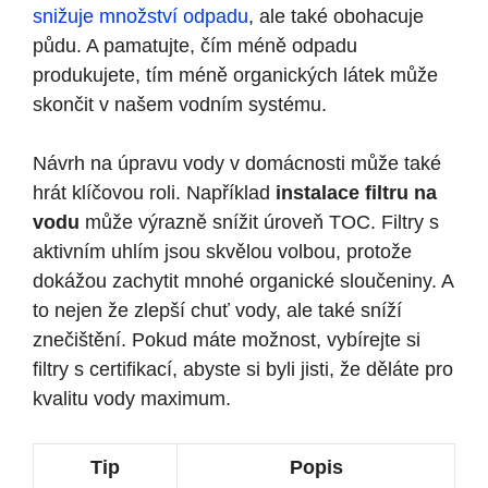
snižuje množství odpadu
, ale také obohacuje
půdu. A pamatujte, čím​ méně odpadu
produkujete, tím méně organických látek může‌
skončit v našem vodním systému.
Návrh​ na úpravu vody v domácnosti může také
hrát klíčovou⁤ roli. Například
instalace filtru ⁣na
vodu
může výrazně snížit úroveň TOC.‍ Filtry s
aktivním ‌uhlím⁣ jsou skvělou volbou, protože⁣
dokážou zachytit mnohé organické ‌sloučeniny. A
​to nejen že zlepší chuť vody,⁢ ale také sníží
znečištění. Pokud máte možnost, ⁣vybírejte si
filtry s certifikací, abyste si ⁤byli jisti, že ​děláte pro
kvalitu vody maximum.
Tip
Popis