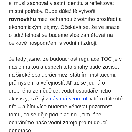
si musí zachovat vlastní identitu a reflektovat‍
místní potřeby. Bude důležité vytvořit
rovnováhu
mezi‌ ochranou životního prostředí a
ekonomickými zájmy. Očekává se, že ve snaze
‌o udržitelnost se budeme ​více zaměřovat na
celkové hospodaření s vodními zdroji.
Je tedy jasné, že budoucnost ⁤regulace TOC je v
našich⁣ rukou a úspěch této snahy bude záviset
na široké spolupráci mezi státními institucemi,
průmyslem a veřejností.‌ Ať už se jedná o
drobného zemědělce, vodohospodáře nebo​
aktivisty, každý z
nás má svou roli
v této⁤ důležité
hře – a čím více budeme věnovat pozornost
tomu,⁤ co se děje pod hladinou,⁢ tím lépe
ochráníme naše vodní zdroje ​pro budoucí
generace.