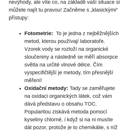
nevýhody, ⁢ale víte co, na základě vaší situace si
můžete najít tu pravou! Začněme s „klasickými“
přístupy:
Fotometrie:
⁣ To ‌je jedna​ z nejběžnějších
metod,​ kterou používají laboratoře.
Vzorek vody ⁢se rozloží na organické
sloučeniny a následně se měří absorpce‍
světla na určité ‌vlnové délce. Čím
‌vyspecifičtější je metody, tím ⁣přesnější
měření!
Oxidační metody:
Tady se zaměřujete
na oxidaci organických látek, což vám
dává představu⁤ o⁣ obsahu TOC.
Popularitou ziskává metoda pomocí
‌kyseliny chlorné, i když si na ni musíte
dát pozor, protože je ⁤to ​chemikálie,⁣ s níž