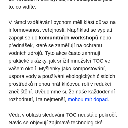
to,‌ co vidíte.
V rámci vzdělávání bychom měli klást ‍důraz na
informovanost veřejnosti. Například se vyplatí
zapojit se ⁣do
komunitních workshopů
nebo
přednášek, které se zaměřují‌ na ochranu
vodních zdrojů. Tyto akce často​ zahrnují
praktické ukázky, jak snížit množství TOC ve
vašem okolí. Myšlenky jako‌ kompostování,
úspora ⁢vody a používání ekologických ‍čisticích
‌prostředků mohou hrát klíčovou ‍roli v ​redukci
‍znečištění. Uvědomme si, že naše každodenní
‌rozhodnutí, i ‍ta nejmenší, ‍
mohou mít dopad
.
Věda v oblasti sledování TOC⁤ neustále pokročí.
Navíc se objevují zajímavé technologické