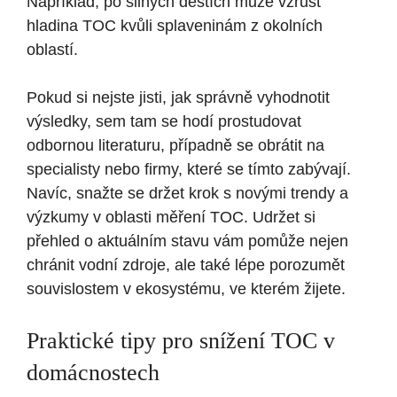
Například, po silných deštích může vzrůst
hladina TOC kvůli splaveninám‍ z okolních⁣
oblastí.
Pokud si nejste jisti, jak správně vyhodnotit⁤
výsledky, sem ⁤tam se hodí prostudovat
odbornou literaturu, případně se obrátit na
specialisty nebo firmy, které se tímto zabývají.
Navíc, snažte se držet krok s novými trendy⁣ a
výzkumy v ‍oblasti měření TOC. Udržet si
přehled⁣ o aktuálním stavu vám pomůže nejen
chránit vodní zdroje, ale ⁢také lépe porozumět
souvislostem ⁤v ekosystému, ve kterém žijete.
Praktické tipy pro snížení TOC v
domácnostech