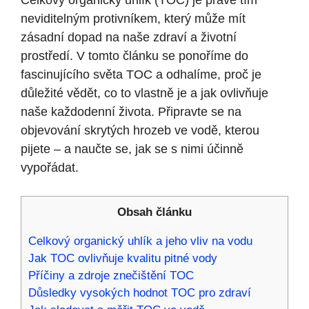
Celkový organický uhlík (TOC) je právě tím‍
neviditelným protivníkem, který může mít
zásadní dopad na naše zdraví a životní
prostředí. V tomto článku se ponoříme do
fascinujícího světa⁣ TOC a odhalíme, proč je
důležité vědět,⁢ co ⁢to vlastně je a jak ovlivňuje
⁢naše každodenní života. Připravte⁤ se na
objevování skrytých ⁣hrozeb ve vodě, kterou
‍pijete –‌ a naučte se, jak se‌ s nimi účinně
vypořádat.
Obsah článku
Celkový organický uhlík a jeho vliv na vodu
Jak TOC ovlivňuje ⁢kvalitu pitné vody
Příčiny ⁣a zdroje znečištění TOC
Důsledky vysokých hodnot TOC ⁤pro zdraví