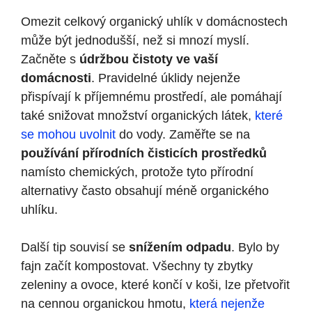
Omezit celkový organický ‍uhlík v domácnostech‌
může být jednodušší, než si mnozí myslí.‍
Začněte ⁤s
údržbou čistoty ve vaší
domácnosti
. Pravidelné úklidy ‌nejenže⁤
přispívají k příjemnému prostředí, ‍ale pomáhají
také⁣ snižovat množství organických látek,
které
se mohou uvolnit
do vody. Zaměřte se na
používání přírodních čisticích prostředků
namísto chemických, protože⁣ tyto přírodní
alternativy často obsahují méně organického
uhlíku.
Další ​tip souvisí se‌
snížením odpadu
. Bylo ​by
fajn ⁢začít ⁢kompostovat.⁤ Všechny​ ty ⁢zbytky
⁤zeleniny a ovoce, které končí v koši, lze přetvořit
na cennou organickou hmotu,
která nejenže