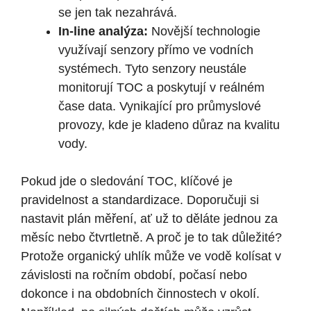
se jen tak nezahrává.
In-line analýza:
Novější technologie
využívají senzory přímo ve ‌vodních
systémech. Tyto senzory neustále
monitorují TOC a‍ poskytují v reálném
čase data. Vynikající pro průmyslové ​
provozy, kde je ‍kladeno důraz ⁤na kvalitu
vody.
Pokud jde o sledování TOC, klíčové je
pravidelnost a standardizace. ⁣Doporučuji si
⁣nastavit plán měření, ⁤ať už to děláte jednou za
měsíc nebo čtvrtletně. A ⁤proč ⁣je to ⁣tak ‍důležité?
Protože organický​ uhlík může ve vodě kolísat v
závislosti na ročním období, počasí nebo⁢
dokonce i ​na obdobních činnostech⁤ v‍ okolí. ​