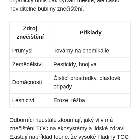
⁣organický uhlík pak⁤ vytváří měkké, ale často
neviditelné bubliny znečištění.
Zdroj‌
Příklady
znečištění
Průmysl
Továrny na chemikálie
Zemědělství
Pesticidy,‍ hnojiva
Čisticí ‌prostředky, plastové
Domácnosti
odpady
Lesnictví
Eroze, těžba
Odborníci neustále zkoumají, jaký vliv má
znečištění TOC na ekosystémy a lidské zdraví.
⁣Existují například teorie, že vysoké hladiny TOC