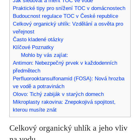
Jak sledovat a měřit ‍TOC ve vodě
Praktické tipy pro snížení TOC v domácnostech
Budoucnost regulace TOC v České republice
Celkový ‌organický ‌uhlík: Vzdělání a​ osvěta ‌pro
veřejnost
Často kladené otázky
Klíčové Poznatky
Mohlo by vás zajíat:
Antimon: Nebezpečný prvek v každodenních
předmětech
Perfluorooktansulfonamid (FOSA): Nová hrozba
ve vodě a potravinách
Olovo: Tichý zabiják v starých domech
Mikroplasty rakovina: Znepokojivá spojitost,
kterou musíte znát
Celkový organický uhlík a jeho vliv
na vodu