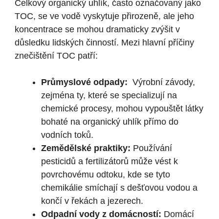
Celkový organický uhlík, často označovaný jako
⁤TOC, se ⁢ve vodě vyskytuje přirozeně, ale jeho
koncentrace se mohou dramaticky‌ zvýšit v
důsledku lidských činností. Mezi hlavní příčiny
znečištění TOC patří:
Průmyslové odpady:
‍ Výrobní závody,
zejména⁣ ty, které se specializují na
chemické procesy,⁤ mohou vypouštět látky
bohaté na organický uhlík přímo do
vodních toků.
Zemědělské praktiky:
Používání
pesticidů a fertilizátorů může vést k
povrchovému odtoku, kde se tyto
chemikálie smíchají s dešťovou vodou a
⁣končí v řekách a jezerech.
Odpadní ⁢vody z domácností:
Domácí