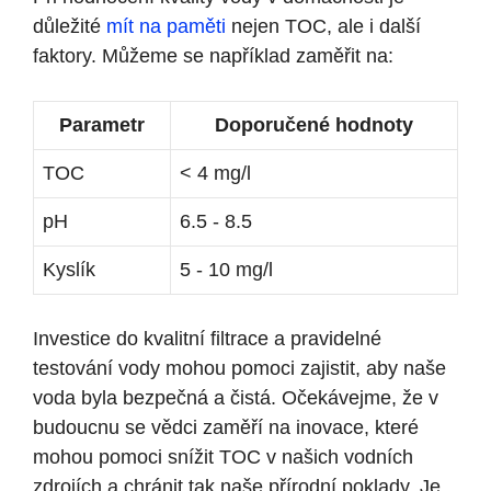
důležité⁢
mít na paměti
​nejen TOC, ale i další
faktory.‌ Můžeme se⁢ například zaměřit ‍na:
Parametr
Doporučené hodnoty
TOC
< 4 mg/l
pH
6.5 -‍ 8.5
Kyslík
5 ‌- ⁢10 mg/l
Investice do kvalitní filtrace a pravidelné
testování vody⁢ mohou pomoci zajistit, aby naše
voda byla bezpečná a čistá.⁢ Očekávejme, že v
budoucnu se vědci zaměří na inovace, které
mohou⁤ pomoci snížit TOC v našich vodních
zdrojích a chránit tak naše ​přírodní poklady. Je