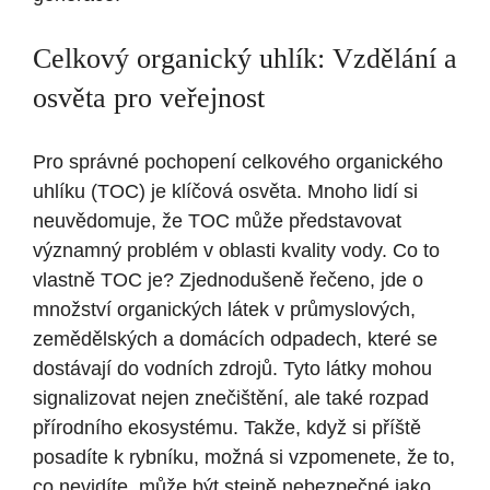
Celkový ‌organický ‌uhlík: Vzdělání a​
osvěta ‌pro veřejnost
Pro správné pochopení ‌celkového organického
uhlíku (TOC) je klíčová osvěta. Mnoho lidí si
neuvědomuje, že TOC může představovat
významný problém v oblasti kvality vody. Co to
vlastně TOC je? Zjednodušeně řečeno, jde‌ o
množství ‍organických látek v průmyslových,
zemědělských a domácích odpadech, které​ se
dostávají do ⁣vodních ⁤zdrojů.‍ Tyto látky mohou
signalizovat nejen znečištění, ale také rozpad
přírodního⁣ ekosystému. Takže, když si příště
posadíte k rybníku, možná si vzpomenete, ‌že to,‍
co‍ nevidíte, může být stejně ​nebezpečné jako