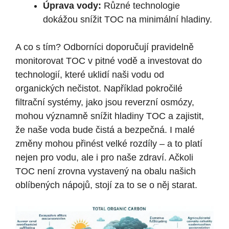
Úprava vody:
Různé technologie
dokážou snížit TOC na minimální hladiny.
A co s⁢ tím? Odborníci doporučují pravidelně ​
monitorovat TOC v pitné vodě ‌a investovat do
technologií, které uklidí naši vodu od
organických nečistot. ‍Například pokročilé
filtrační systémy, jako jsou reverzní osmózy,⁣
mohou významně snížit hladiny TOC a⁤ zajistit,
že naše voda ​bude čistá a bezpečná. I malé
změny mohou přinést​ velké​ rozdíly – a ​to platí
nejen pro vodu, ale i pro naše zdraví.⁢ Ačkoli
TOC⁢ není zrovna vystavený na ⁢obalu našich
oblíbených nápojů, stojí za to ⁤se o něj starat.