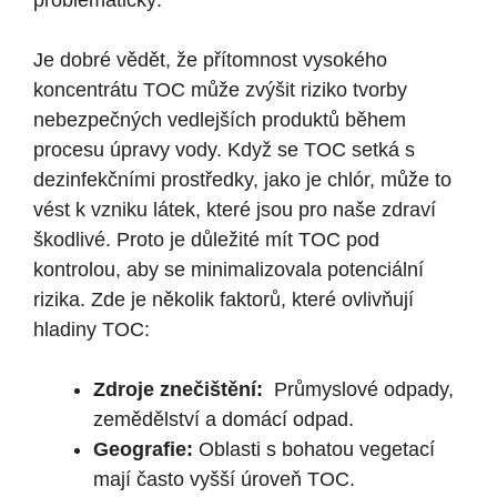
problematický.
Je dobré vědět,‌ že přítomnost vysokého
koncentrátu ​TOC může zvýšit riziko tvorby
nebezpečných ⁣vedlejších produktů ⁣během
procesu úpravy‌ vody. Když se⁢ TOC setká s
⁢dezinfekčními prostředky, jako je chlór, může ‍to
vést k​ vzniku‌ látek, které jsou ⁢pro naše zdraví
škodlivé. Proto je důležité mít TOC pod
kontrolou, aby se minimalizovala potenciální
rizika.⁢ Zde je několik faktorů, které ovlivňují
hladiny TOC:
Zdroje znečištění:
‌ Průmyslové odpady, ​
zemědělství a domácí odpad.
Geografie:
Oblasti s bohatou vegetací
mají často vyšší ‌úroveň TOC.