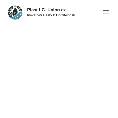
Přeskočit
Plast I.C. Union.cz
na
M
Inovativní Cesty k Udržitelnosti
obsah