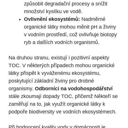
způsobit degradační procesy ⁤a snížit
množství kyslíku ve vodě.
Ovlivnění‌ ekosystémů:
Nadměrné
organické ‌látky mohou‍ měnit pH a živiny
‌v vodním prostředí, což ovlivňuje biotopy
‌ryb a‌ dalších vodních organismů.
Na⁤ druhou stranu, ⁤existují i pozitivní aspekty
TOC. V⁣ některých případech ⁤mohou organické
látky přispět k vyváženému⁣ ekosystému,
poskytující základní živiny‍ pro drobné
organismy.
Odborníci na vodohospodářství
stále zkoumají dopady TOC, přičemž Někteří se
zaměřují ​na to, jak využít ​organické látky k
podpoře biodiversity ve vodních ekosystémech.
Při hodnocení‌ kvality vody v domácnosti je