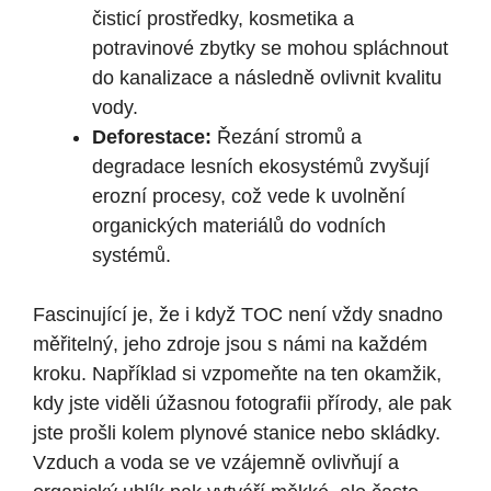
čisticí prostředky, kosmetika a
potravinové zbytky se mohou spláchnout
⁢do kanalizace a následně ovlivnit kvalitu
vody.
Deforestace:
Řezání⁤ stromů a
degradace‌ lesních ekosystémů zvyšují
erozní procesy, což vede k uvolnění
organických materiálů do ‌vodních
systémů.
Fascinující je, že i když TOC není ‍vždy snadno
měřitelný, jeho zdroje jsou s námi na​ každém
kroku. Například si ‌vzpomeňte na‌ ten okamžik,
kdy jste viděli úžasnou⁤ fotografii přírody, ale pak⁣
jste ⁣prošli kolem plynové stanice nebo skládky.
Vzduch a voda se ve vzájemně ovlivňují a