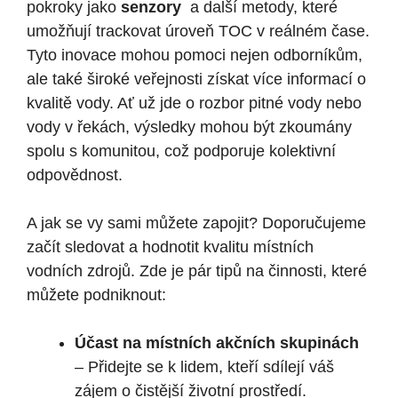
pokroky jako
senzory
‌ a další metody, které
umožňují trackovat úroveň TOC‍ v reálném čase.
Tyto inovace mohou pomoci nejen odborníkům,
ale také⁣ široké ⁤veřejnosti získat více informací o
kvalitě vody. Ať⁢ už ‌jde o rozbor pitné vody nebo
vody v ‌řekách, výsledky mohou být zkoumány
spolu⁢ s komunitou, což podporuje kolektivní
⁢odpovědnost.
A jak ‍se vy sami můžete zapojit?⁤ Doporučujeme
začít sledovat a hodnotit kvalitu místních
vodních zdrojů. Zde je pár tipů na činnosti,⁤ které
můžete podniknout:
Účast na místních akčních skupinách
– Přidejte se k lidem, kteří sdílejí váš
zájem o čistější životní prostředí.