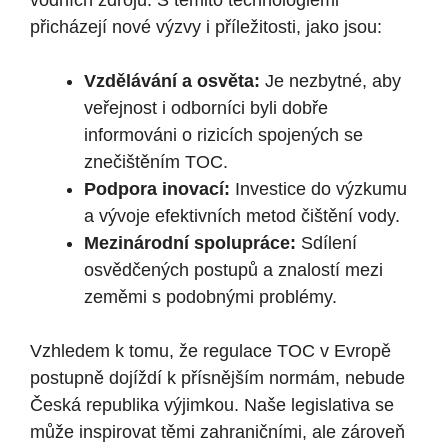
vodních zdrojů.⁣ S‌ těmito technologiemi
přicházejí nové ‌výzvy i příležitosti, jako jsou:
Vzdělávání⁣ a osvěta:
Je nezbytné, aby
veřejnost i odborníci byli dobře
informováni o rizicích spojených se
znečištěním TOC.
Podpora inovací:
Investice do‌ výzkumu
a ⁤vývoje efektivních metod čištění vody.
Mezinárodní ⁣spolupráce:
Sdílení
osvědčených postupů ‍a znalostí mezi
⁤zeměmi s podobnými problémy.
Vzhledem k tomu, ​že regulace TOC v Evropě
postupně dojíždí k přísnějším normám,‌ nebude
Česká republika ⁤výjimkou. ‌Naše legislativa se
může ⁤inspirovat těmi⁣ zahraničními, ale zároveň