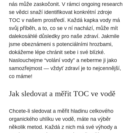
⁤nás může zaskočonit. V rámci ​ongoing ⁢research
se vědci snaží ‌identifikovat konkrétní zdroje
TOC v našem prostředí. Každá kapka vody má
svůj ‌příběh, a‍ to, co ‍se v ní nachází,‌ může ‍mít
⁤dalekosáhlé důsledky pro naše zdraví. Jakmile
jsme obeznámeni ⁤s​ potenciálními hrozbami,
dokážeme lépe chránit sebe i své blízké.‍
Naslouchejme “volání ‍vody” ⁤a neberme ji jako
samozřejmost — vždyť ‍zdraví je⁢ to⁣ nejcennější,
co máme!
Jak sledovat a měřit ‍TOC ve vodě
Chcete-li sledovat a měřit hladinu⁤ celkového
organického uhlíku ve vodě, máte na​ výběr
několik metod. Každá z nich má své výhody a