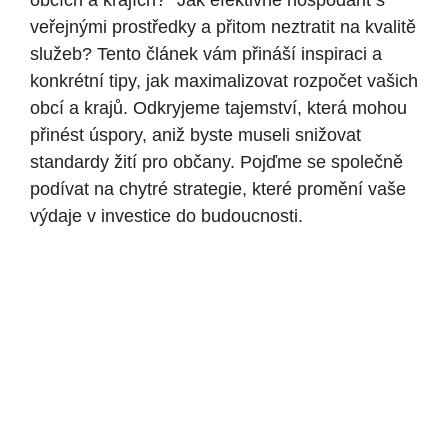
obcích a krajích?“ Jak efektivně hospodařit ⁤s
veřejnými prostředky ‌a přitom neztratit na kvalitě
služeb? Tento článek vám přináší inspiraci a
konkrétní​ tipy, jak maximalizovat‍ rozpočet vašich
obcí a krajů. Odkryjeme tajemství, která mohou
přinést úspory, aniž byste museli snižovat
standardy⁤ žití pro občany. Pojďme se společně
podívat na chytré strategie, které promění vaše
výdaje v ‍investice do budoucnosti.