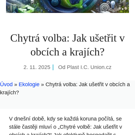
Chytrá volba: Jak ušetřit v
obcích a krajích?
2. 11. 2025
Od
Plast I.C. Union.cz
Úvod
»
Ekologie
»
Chytrá volba: Jak ušetřit v obcích a
krajích?
V dnešní době, kdy se každá koruna ⁤počítá, se
stále častěji mluví ‌o „Chytré volbě: Jak ušetřit v