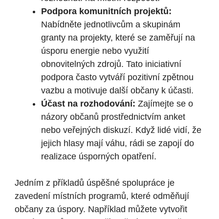
Podpora komunitních projektů:
Nabídněte jednotlivcům‌ a skupinám
⁣granty na⁢ projekty, ⁢které se zaměřují na
úsporu energie nebo využití
obnovitelných zdrojů.‌ Tato iniciativní
podpora často vytváří pozitivní zpětnou
vazbu ⁣a motivuje další‌ občany k účasti.
Účast na rozhodování:
Zajímejte se ⁤o
názory občanů prostřednictvím anket
nebo veřejných diskuzí. Když ‌lidé vidí, že
⁣jejich hlasy ‌mají váhu,​ rádi se zapojí do
realizace úsporných opatření.
Jedním z příkladů úspěšné spolupráce je
zavedení místních programů, ‌které odměňují
občany za úspory. Například můžete vytvořit