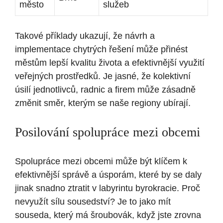
město
služeb
Takové příklady ukazují, ⁢že návrh‍ a
implementace chytrých‌ řešení může přinést
městům lepší kvalitu života a efektivnější využití
⁤veřejných prostředků. Je jasné, že kolektivní
úsilí jednotlivců, radnic a firem⁤ může zásadně
změnit směr, kterým se naše regiony ⁢ubírají.
Posilování spolupráce mezi obcemi
Spolupráce mezi obcemi může‍ být ⁣klíčem k
efektivnější​ správě a úsporám, které by se daly
jinak snadno ztratit v labyrintu byrokracie. Proč
nevyužít sílu sousedství? Je to jako mít ​
souseda, který má ⁣šroubovák,⁢ když ⁤jste zrovna⁣