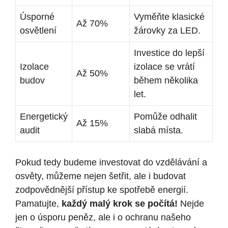
Úsporné
Vyměňte klasické
Až 70%
osvětlení
žárovky za LED.
Investice do lepší⁣
Izolace
izolace se vrátí
Až 50%
budov
během⁤ několika
let.
Energetický
Pomůže⁤ odhalit
Až 15%
audit
slabá místa.
Pokud tedy budeme investovat do vzdělávání a
osvěty, můžeme nejen šetřit,​ ale i budovat
zodpovědnější přístup ke spotřebě energií.
Pamatujte,
každý⁤ malý krok se počítá!
Nejde
jen o ⁣úsporu peněz, ale⁤ i o ochranu našeho