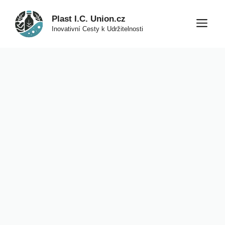
Přeskočit
Plast I.C. Union.cz
na
M
Inovativní Cesty k Udržitelnosti
obsah