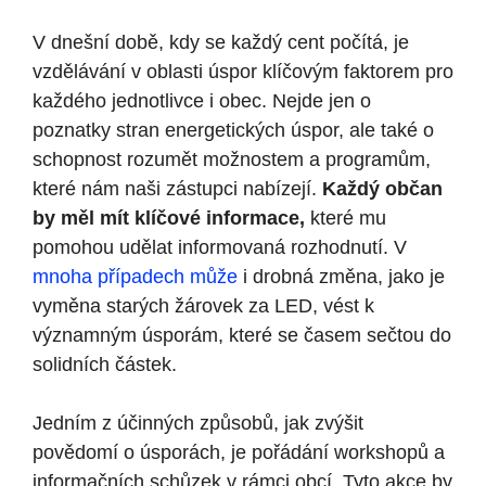
V dnešní době, kdy se každý cent počítá, je
vzdělávání v oblasti úspor klíčovým ⁤faktorem pro
každého jednotlivce‌ i obec. Nejde jen o
poznatky stran energetických úspor, ale také⁤ o
schopnost rozumět možnostem a programům,
které nám naši zástupci ⁢nabízejí.
Každý občan
by měl mít ​klíčové informace,
které mu
pomohou udělat informovaná rozhodnutí. V
mnoha případech může
i⁢ drobná změna, jako je
vyměna⁣ starých žárovek za LED, vést k​
významným úsporám, které se časem sečtou ​do
solidních částek.
Jedním z ⁣účinných způsobů, jak​ zvýšit
povědomí o úsporách, je pořádání workshopů a
informačních schůzek v rámci obcí. Tyto akce by