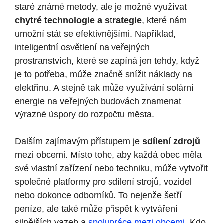
staré známé metody, ale je možné využívat
chytré technologie a strategie
, které nám‌
umožní stát se efektivnějšími. Například,
inteligentní osvětlení na veřejných
prostranstvích, které se zapíná jen tehdy, když​
je to potřeba, může značně⁢ snížit náklady na
elektřinu. A stejně tak může využívání solární⁣
energie na veřejných budovách znamenat
výrazné úspory do rozpočtu města.
Dalším zajímavým přístupem je
sdílení zdrojů
mezi obcemi. Místo toho, aby každá obec měla
své vlastní zařízení nebo techniku, může vytvořit
⁣společné platformy pro sdílení strojů, vozidel⁣
nebo ⁤dokonce odborníků. To nejenže⁣ šetří
peníze,⁢ ale také může přispět ⁣k vytváření
silnějších vazeb a
spolupráce mezi obcemi
. Kdo