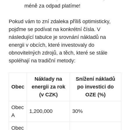
méně za odpad platíme!
Pokud ‌vám to zní zdaleka⁢ příliš optimisticky,
pojďme se podívat na konkrétní čísla. V
následující tabulce je srovnání nákladů na
energii v obcích, které investovaly do
obnovitelných zdrojů, a těch, které se stále
⁣spoléhají na tradiční metody:
Náklady ‌na
Snížení nákladů
Obec
energii za rok
po investici do
(v CZK)
OZE (%)
Obec
1,200,000
30%
A
Obec