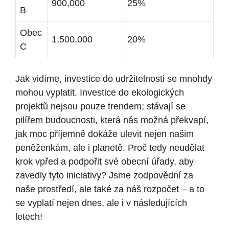
900,000
25%
B
Obec
1,500,000
20%
C
Jak vidíme, investice do ⁢udržitelnosti‍ se⁤ mnohdy
mohou vyplatit. Investice do ⁤ekologických
projektů nejsou pouze trendem; stávají se
⁢pilířem budoucnosti, ​která nás možná překvapí,
jak moc příjemně dokáže ulevit nejen našim
peněženkám, ale i planetě. Proč tedy neudělat
krok vpřed a podpořit své obecní ‌úřady, aby
zavedly ‍tyto ​iniciativy? Jsme zodpovědní za
naše prostředí, ale také za náš rozpočet – a to
se vyplatí nejen ‌dnes, ⁣ale i​ v následujících
letech!