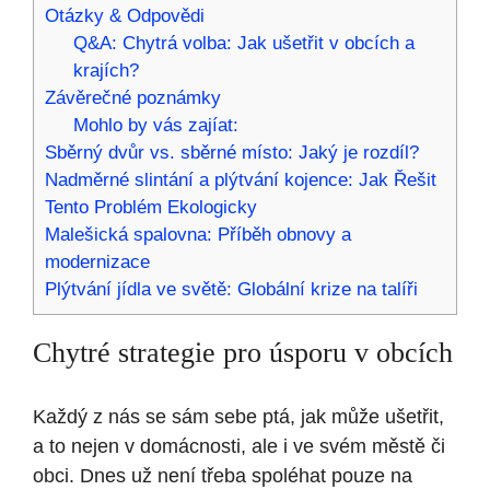
Otázky & Odpovědi
Q&A: Chytrá volba: Jak ušetřit ⁣v obcích a
krajích?
Závěrečné poznámky
Mohlo by vás zajíat:
Sběrný dvůr vs. sběrné místo: Jaký je rozdíl?
Nadměrné slintání a plýtvání kojence: Jak Řešit
Tento Problém Ekologicky
Malešická spalovna: Příběh obnovy a
modernizace
Plýtvání jídla ve světě: Globální krize na talíři
Chytré strategie pro úsporu v‍ obcích
Každý z​ nás se sám sebe ptá, jak může ušetřit,
a to​ nejen v‌ domácnosti, ale i ve svém městě ⁣či‌
obci. Dnes už není třeba spoléhat pouze ​na