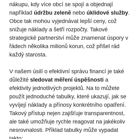
nákupu, ⁣kdy více obcí se spojí‌ a ⁤objednají
například⁤
údržbu zeleně
nebo
úklidové služby
.
Obce tak mohou vyjednávat ​lepší ceny, což
snižuje ​náklady a šetří rozpočty. Takové
strategické partnerství může ​znamenat úspory v ​
řádech⁣ několika⁣ milionů korun, ⁢což přišel rád
každý starosta.
V ‌našem úsilí ⁤o efektivní správu financí je také
důležité
sledovat měření úspěšnosti
a
efektivity jednotlivých projektů. Na to můžete
použít jednoduché tabulky, které ukazují, jak se
vyvíjejí‍ náklady a přínosy ⁤konkrétního opatření.​
Takový přístup nejen zajišťuje transparentnost,
ale také umožňuje rychle reagovat na jakékoliv
nesrovnalosti. Příklad tabulky může vypadat
takto: