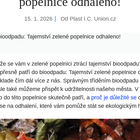
popelnice odhaleno!
15. 1. 2026
Od
Plast I.C. Union.cz
bioodpadu: Tajemství zelené popelnice odhaleno!
že se vám v zelené popelnici ztrácí tajemství bioodpadu
 přesně patří do bioodpadu: Tajemství zelené popelnice 
i klade čím dál více z nás. Správným tříděním bioodpad
 ale také můžeme přispět k udržitelnosti našeho města. V
o do této popelnice skutečně patří, a
proč je důležité se
o
e se na odhalení, které vám pomůže stát se ekologickým 