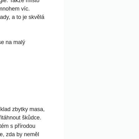
rgie. Takže místo
 mnohem víc.
dy, a to je skvělá
se na malý
íklad zbytky masa,
itáhnout škůdce.
tém s přírodou
žte, zda by neměl