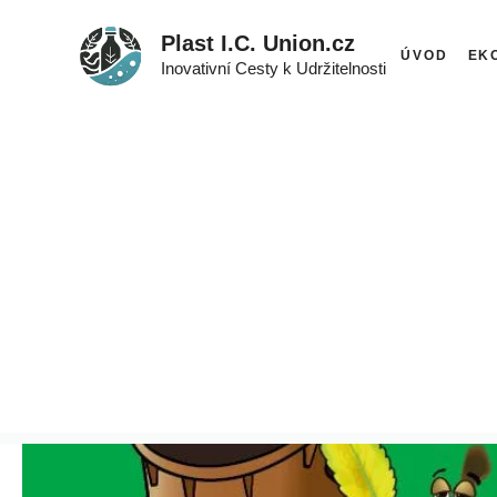
Přeskočit
Plast I.C. Union.cz
na
ÚVOD
EK
Inovativní Cesty k Udržitelnosti
obsah