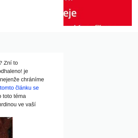
? Zní to
odhaleno! je
u nejenže chráníme
tomto článku se
 toto téma
hrdinou ve vaší