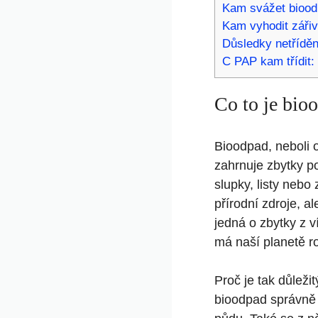
Kam svážet biood
Kam vyhodit zářiv
Důsledky netříděn
C PAP kam třídit:
Co to je bioo
Bioodpad, neboli 
zahrnuje zbytky pot
slupky, listy neb
přírodní zdroje, 
jedná o zbytky z v
má naší planetě r
Proč je tak důleži
bioodpad správně 