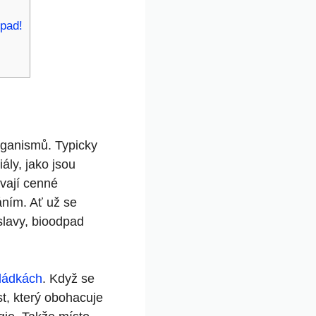
dpad!
rganismů. Typicky
iály, jako jsou
ívají cenné
áním. Ať už se
slavy, bioodpad
kládkách
. Když se
t, který obohacuje