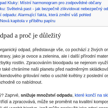
pad Kluky: Místní harmonogram pro zodpovědné občany
ku: Světelná past - jak bezpečně zlikvidovat nebezpečný o
í odpadu: Alarmující fakta, která změní váš pohled
 Nová kapitola v příběhu papíru
dpad a proč je důležitý
organický odpad, představuje vše, co pochází z živých o
ravy, jako je ovoce a zelenina, ale i další přírodní mater
o zbytky rostlin. Zpracováním bioodpadu se nejenom využ
ale také chráníme naši planetu před nadměrným skládkov
íkendového grilování nebo o uschlé květiny z poslední o
ozhodně co nabídnout.
tý? Zaprvé,
snižuje množství odpadu
,
které končí na s
třídí a zpracovává, může se proměnit na kvalitní kompos