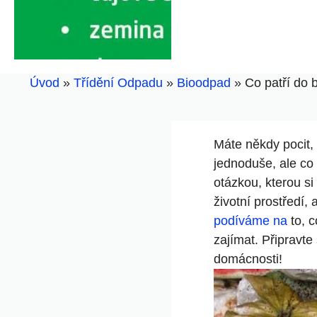
Úvod
»
Třídění Odpadu
»
Bioodpad
»
Co patří do 
Máte někdy pocit, 
jednoduše, ale co
otázkou, kterou s
životní prostředí,
podíváme na
to, c
zajímat. Připravt
domácnosti!