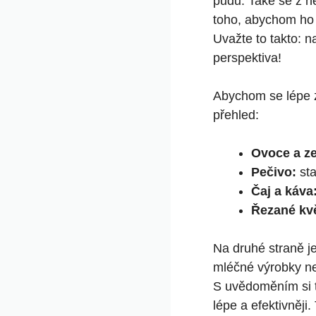
půdu. Také se z ně
toho, abychom ho 
Uvažte to takto: n
perspektiva!
Abychom se lépe z
přehled:
Ovoce a ze
Pečivo:
sta
Čaj a káva
Řezané kvě
Na druhé straně je
mléčné výrobky ne
S uvědoměním si 
lépe a efektivněji