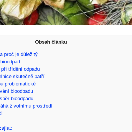
Obsah článku
a proč je důležitý
t bioodpad
při třídění odpadu
lnice skutečně patří
ou problematické
vání bioodpadu
í sběr bioodpadu
áhá životnímu prostředí
di
ajíat: