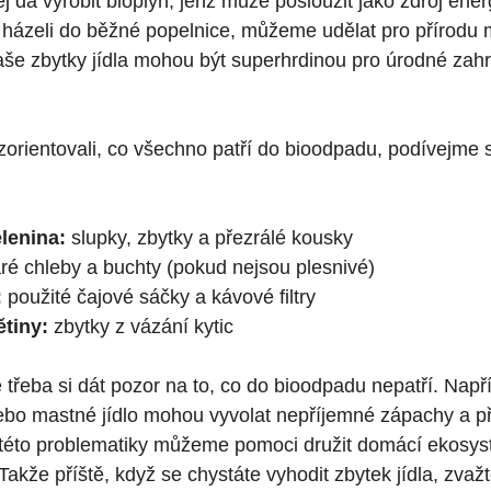
j dá vyrobit bioplyn, jenž může posloužit jako zdroj ene
házeli do běžné popelnice, můžeme udělat pro přírodu
aše zbytky jídla mohou být superhrdinou pro úrodné zahra
orientovali, co všechno patří do bioodpadu, podívejme 
lenina:
slupky, zbytky a přezrálé kousky
ré chleby a buchty (pokud nejsou plesnivé)
:
použité čajové sáčky a kávové filtry
tiny:
zbytky z vázání kytic
 třeba si dát pozor na to, co do bioodpadu nepatří. Např
bo mastné jídlo mohou vyvolat nepříjemné zápachy a př
této problematiky můžeme pomoci družit domácí ekosys
. Takže příště, když se chystáte vyhodit zbytek jídla, zva