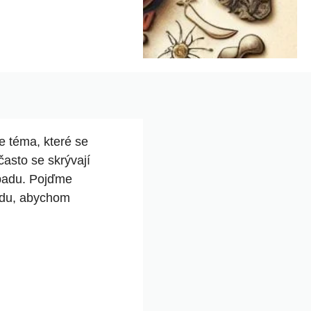
e téma, které se
často se skrývají
dpadu. Pojďme
padu, abychom