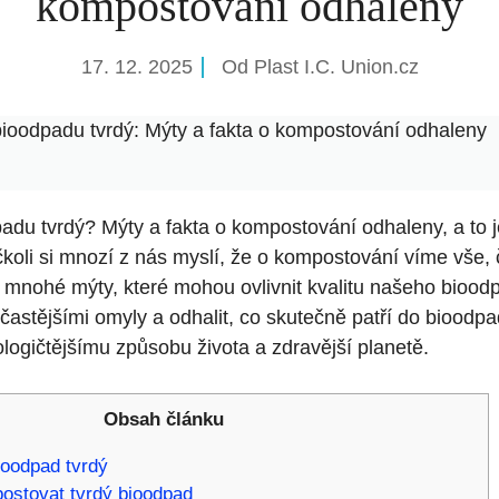
kompostování odhaleny
17. 12. 2025
Od
Plast I.C. Union.cz
bioodpadu tvrdý: Mýty a fakta o kompostování odhaleny
adu tvrdý? Mýty a fakta o kompostování odhaleny, a to j
koli si mnozí z nás myslí, že o kompostování víme vše, 
m mnohé mýty, které mohou ovlivnit kvalitu našeho bioo
jčastějšími omyly a odhalit, co skutečně patří do biood
ologičtějšímu způsobu života a zdravější planetě.
Obsah článku
ioodpad tvrdý
ostovat tvrdý bioodpad