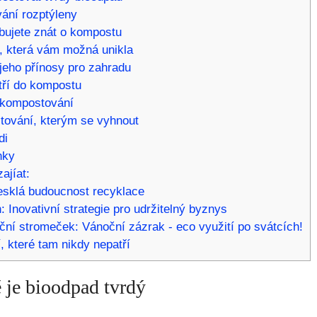
ání rozptýleny
ebujete znát o kompostu
, která vám možná unikla
jeho přínosy pro zahradu
tří do kompostu
í kompostování
tování, kterým se vyhnout
di
nky
ajíat:
 Lesklá budoucnost recyklace
: Inovativní strategie pro udržitelný byznys
ní stromeček: Vánoční zázrak - eco využití po svátcích!
, které tam nikdy nepatří
ě je bioodpad tvrdý