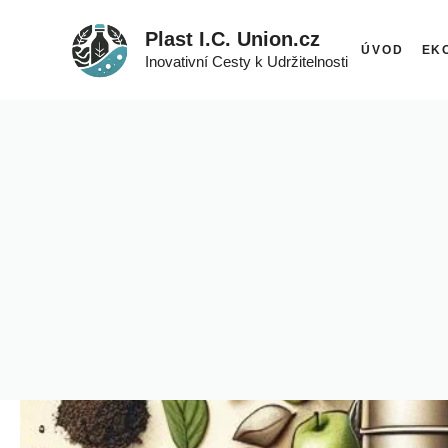
Přeskočit
Plast I.C. Union.cz
na
ÚVOD
EK
Inovativní Cesty k Udržitelnosti
obsah