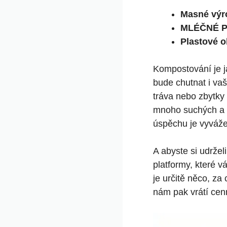
Masné výr
MLÉČNÉ 
Plastové o
Kompostování je ja
bude chutnat i vaš
tráva nebo zbytky
mnoho suchých a t
úspěchu je vyváže
A abyste si udržel
platformy, které v
je určitě něco, za
nám pak vrátí cen