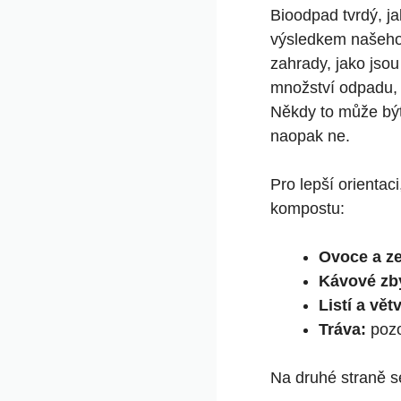
Bioodpad tvrdý, j
výsledkem našeho 
zahrady, jako jso
množství odpadu, k
Někdy to může být
naopak ne.
Pro lepší orientac
kompostu:
Ovoce a ze
Kávové zb
Listí a vět
Tráva:
pozo
Na druhé straně se