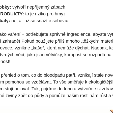
obky:
vytvoří nepříjemný zápach
PRODUKTY:
to je riziko pro hmyz
baly:
ne, ať už se snažíte sebevíc
ko vaření – potřebujete správné ingredience, abyste vytv
í zahradě! Pokud použijete příliš mnoho „těžkých“ materiá
 ovoce, vznikne „kaše“, která nemůže dýchat. Naopak, kdy
vrdých věcí, jako jsou větvičky, kompost se rozpadá na 
nost!
i přehled o tom, co do bioodpadu patří, vznikají stále nov
ám pomohou se vzdělávat. To vše směřuje k ekologičtější
 co stojí bojovat. Tak, pojďme do toho a vytvořme si zdra
né živiny zpět do půdy a pomůže našim rostlinám růst a 