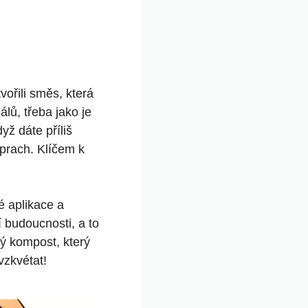
ořili směs, která
lů, třeba jako je
ž dáte příliš
prach. Klíčem k
é aplikace a
 budoucnosti, a to
vý kompost, který
vzkvétat!