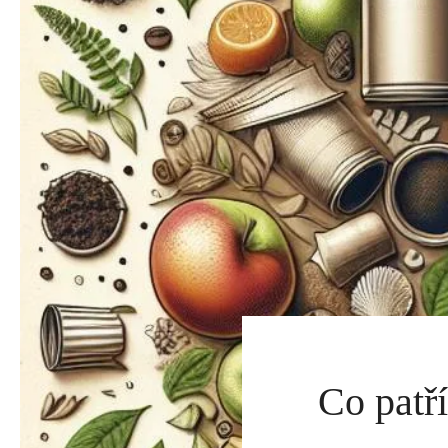
Co patř