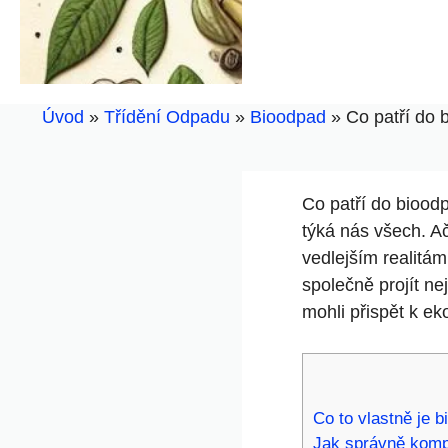
Úvod
»
Třídění Odpadu
»
Bioodpad
»
Co patří do 
Co patří do bioodp
týká nás všech. Ač
vedlejším realitá
společně projít ne
mohli přispět k ek
Co to vlastně je b
Jak správně komp