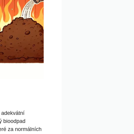
e adekvátní
dý bioodpad
teré za normálních