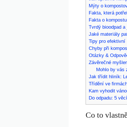
Mýty o kompostov
Fakta, která potř
Fakta o kompostu
Tvrdý bioodpad a 
Jaké materiály pa
Tipy pro efektivn
Chyby při kompos
Otázky & Odpově
Závěrečné myšle
Mohlo by vás z
Jak třídit hliník:
Třídění ve firmách
Kam vyhodit vánoč
Do odpadu: 5 věcí
Co to vlastn