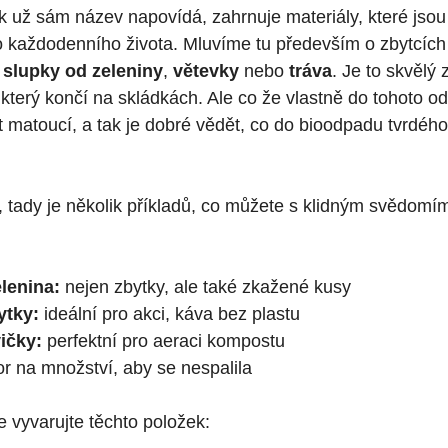
ak už sám název napovídá, zahrnuje materiály, které jso
každodenního života. Mluvíme tu především o zbytcích
u
slupky od zeleniny
,
větevky
nebo
tráva
. Je to skvělý 
terý končí na skládkách. Ale co že vlastně do tohoto od
 matoucí, a tak je dobré vědět, co do bioodpadu tvrdého
i, tady je několik příkladů, co můžete s klidným svědomím
lenina:
nejen zbytky, ale také zkažené kusy
ytky:
ideální pro akci, káva bez plastu
vičky:
perfektní pro aeraci kompostu
r na množství, aby se nespalila
 vyvarujte těchto položek: