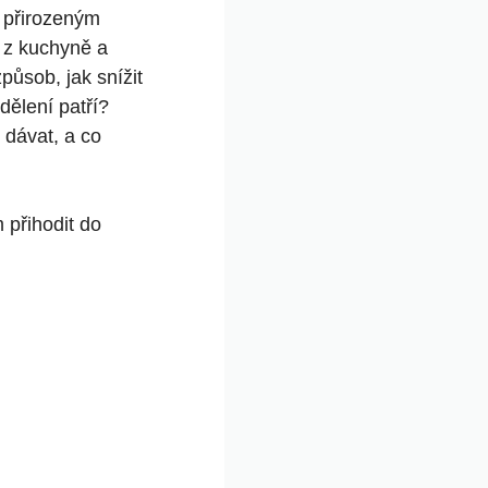
u přirozeným
 z kuchyně a
způsob, jak snížit
dělení patří?
 dávat, a co
 přihodit do