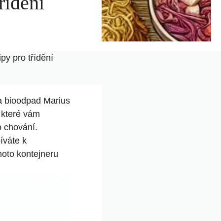
řídění
py pro třídění
na bioodpad Marius
 které vám
o chování.
íváte k
hoto kontejneru