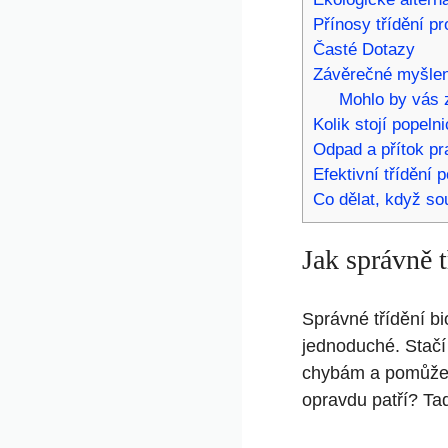
Přínosy třídění pr
Časté Dotazy
Závěrečné myšle
Mohlo by vás z
Kolik stojí popel
Odpad a přítok pr
Efektivní třídění 
Co dělat, když so
Jak správně t
Správné třídění bi
jednoduché. Stačí
chybám a pomůžete
opravdu patří? Tad