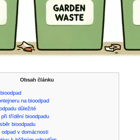
Obsah článku
t bioodpad
ntejneru na bioodpad
oodpadu důležité
při třídění bioodpadu
í sběr bioodpadu
t odpad v domácnosti
nativy k běžným odpadům