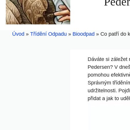
Peder
Úvod
»
Třídění Odpadu
»
Bioodpad
»
Co patří do 
Dáváte si záležet 
Pedersen? V dnešn
pomohou efektivně
Správným tříděním 
udržitelnosti. Po
přidat a jak to udě