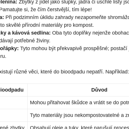
lenina:
Zbytky z jídel jako slupky, jádra či uschlé listy j
Pamatujte si, že čím čerstvější, tím lépe!
a:
Při podzimním úklidu zahrady nezapomeňte shromáždit
 to skvělé přírodní materiály pro kompost.
ky a kávová sedlina:
Oba tyto doplňky nejenže obohacu
ávají potřebné živiny.
kořápky:
Tyto mohou být překvapivě prospěšné; postačí je
ru.
istují různé věci, které do bioodpadu nepatří. Například:
bioodpadu
Důvod
Mohou přitahovat škůdce a vrátit se do pot
Tyto materiály jsou nekompostovatelné a zn
ené zbytky
Obsahují oleje a tuky, které narušují proc