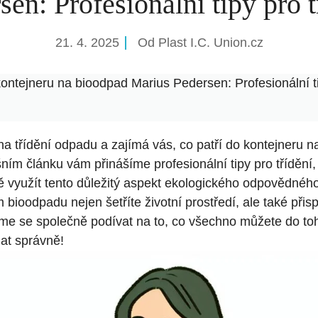
sen: Profesionální tipy pro t
21. 4. 2025
Od
Plast I.C. Union.cz
kontejneru na bioodpad Marius Pedersen: Profesionální ti
na třídění odpadu a zajímá vás, co patří do kontejneru 
ím článku vám přinášíme profesionální tipy pro třídění,
 využít tento důležitý aspekt ekologického odpovědnéh
bioodpadu nejen šetříte životní prostředí, ale také přisp
jďme se společně podívat na to, co všechno můžete do to
lat správně!