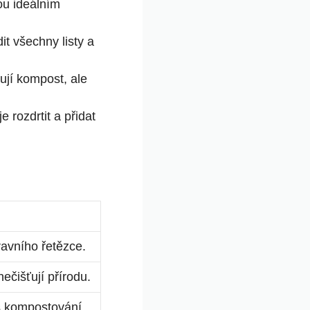
sou ideálním
 všechny listy a
jí kompost, ale
 rozdrtit a přidat
ravního řetězce.
ečišťují přírodu.
es kompostování.