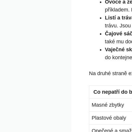
Ovoce a ze
příkladem. 
Listí a tráv
trávu. Jsou
Čajové sáč
také mu dod
Vaječné s
do kontejne
Na druhé straně ex
Co nepatří do 
Masné zbytky
Plastové obaly
Opečené a smaž