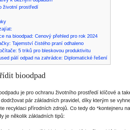
o životní prostředí
nky
ajíat:
nice na bioodpad: Cenový přehled pro rok 2024
ačky: Tajemství čistého praní odhaleno
počítače: 5 triků pro bleskovou produktivitu
used pálí odpad na zahrádce: Diplomatické řešení
řídit bioodpad
oodpadu je pro ochranu životního prostředí klíčové a tak
 dodržovat pár základních pravidel, díky kterým se vyhn
 recyklaci přírodních zdrojů. Co tedy do *kontejneru n
y je několik základních tipů: