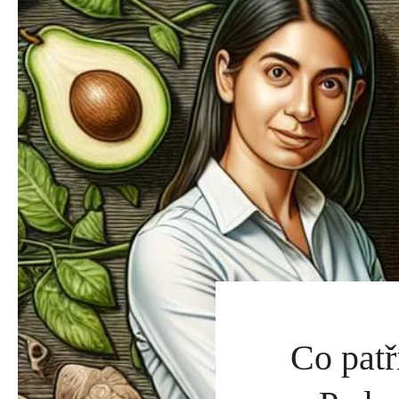
Co patř