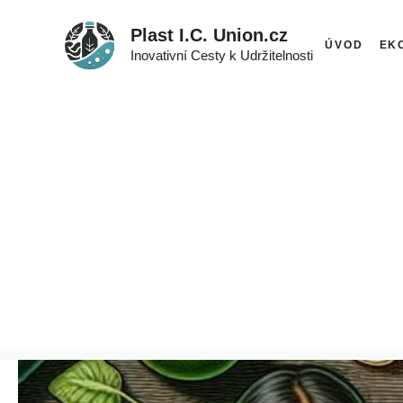
Přeskočit
Plast I.C. Union.cz
na
ÚVOD
EK
Inovativní Cesty k Udržitelnosti
obsah