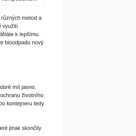
í různých metod a
 využití
děláte k lepšímu
jte bioodpadu nový
obré mít jasno.
o ochranu životního
_Do kontejneru tedy
eré jinak skončily