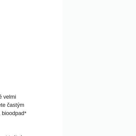
é velmi
ete častým
a bioodpad*