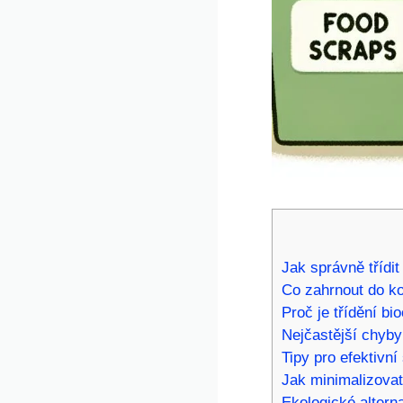
Jak správně třídi
Co zahrnout do ko
Proč je třídění bi
Nejčastější chyby 
Tipy pro efektivn
Jak minimalizova
Ekologické alter