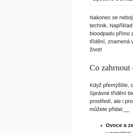
Nakonec se nebojt
technik. Například
bioodpadu přímo z
třídění, znamená v
život!
Co zahrnout 
Když přemýšlíte, 
Správné třídění bi
prostředí, ale i p
můžete přidat:__
Ovoce a ze