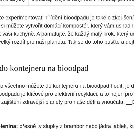
e experimentovat! Třídění bioodpadu je také o zkoušen
 si můžete vytvořit domácí kompostér, který vám usnadní
 vaší kuchyně. A pamatujte, že každý malý krok, který u
elký rozdíl pro naši planetu. Tak se do toho pusťte a de
do kontejneru na bioodpad
co všechno můžete do kontejneru na bioodpad hodit, je d
oodpadu je klíčové pro efektivní recyklaci, a to nejen pr
ro zajištění zdravější planety pro naše děti a vnoučata. _
lenina:
přesně ty slupky z brambor nebo jádra jablek, kt