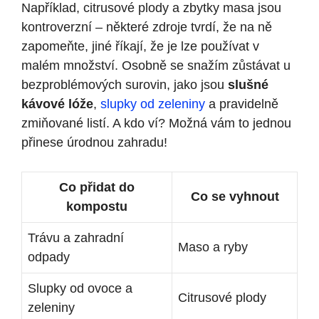
Například, citrusové plody a zbytky masa jsou
kontroverzní – některé zdroje tvrdí, že na ně
zapomeňte, jiné říkají, že je lze používat v
malém množství. Osobně se snažím zůstávat u
bezproblémových surovin, jako jsou
slušné
kávové lóže
,
slupky od zeleniny
a pravidelně
zmiňované listí. A kdo ví? Možná vám to jednou
přinese úrodnou zahradu!
Co přidat do
Co se vyhnout
kompostu
Trávu a zahradní
Maso a ryby
odpady
Slupky od ovoce a
Citrusové plody
zeleniny