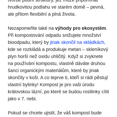
tvorbě půdní struktury, jež může připomínat
hrudkovitou podlahu ve starém domě – pevná,
ale přitom flexibilní a plná života.
Nezapomeňte také na
výhody pro ekosystém
.
Při kompostování odpadu snižujete množství
bioodpadu, který by
jinak skončil na skládkách
,
kde se rozkládá a produkuje metan – skleníkový
plyn horší než oxidu uhličitý. Když si zvyknete
na používání kompostu, vlastně dáváte druhou
šanci organickým materiálům, které by jinak
skončily v koši. A co teprve ti, kteří si rádi pěstují
vlastní bylinky! Kompost je pro vaši úrodu
královskou lázní, po které se budou rostlinky cítit
jako v 7. nebi.
Pokud se chcete ujistit, že váš kompost bude