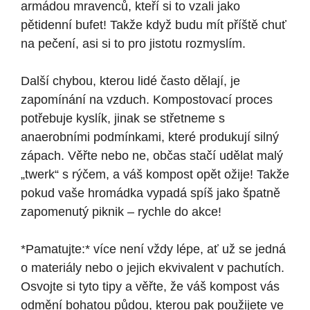
armádou mravenců, kteří si to vzali jako
pětidenní bufet! Takže když budu mít příště chuť
na pečení, asi si to pro jistotu rozmyslím.
Další chybou, kterou lidé často dělají, je
zapomínání na vzduch. Kompostovací proces
potřebuje kyslík, jinak se střetneme s
anaerobními podmínkami, které produkují silný
zápach. Věřte nebo ne, občas stačí udělat malý
„twerk“ s rýčem, a váš kompost opět ožije! Takže
pokud vaše hromádka vypadá spíš jako špatně
zapomenutý piknik – rychle do akce!
*Pamatujte:* více není vždy lépe, ať už se jedná
o materiály nebo o jejich ekvivalent v pachutích.
Osvojte si tyto tipy a věřte, že váš kompost vás
odmění bohatou půdou, kterou pak použijete ve