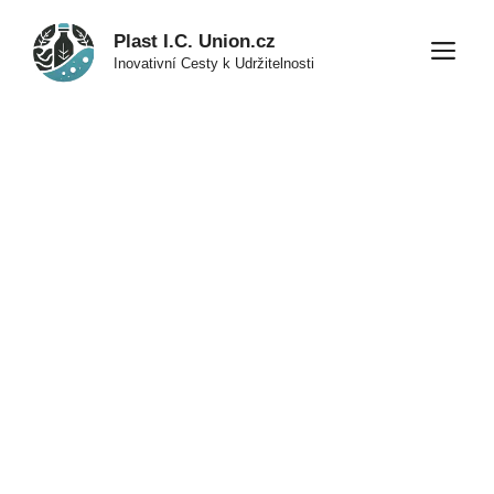
Přeskočit
Plast I.C. Union.cz
na
M
Inovativní Cesty k Udržitelnosti
obsah