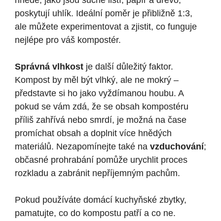
hnědé, jako jsou suché listí, papír a dřevo,
poskytují uhlík. Ideální poměr je přibližně 1:3,
ale můžete experimentovat a zjistit, co funguje
nejlépe pro váš kompostér.
Správná vlhkost
je další důležitý faktor.
Kompost by měl být vlhký, ale ne mokrý –
představte si ho jako vyždímanou houbu. A
pokud se vám zdá, že se obsah kompostéru
příliš zahřívá nebo smrdí, je možná na čase
promíchat obsah a doplnit více hnědých
materiálů. Nezapomínejte také na
vzduchování
;
občasné prohrabání pomůže urychlit proces
rozkladu a zabránit nepříjemným pachům.
Pokud používáte domácí kuchyňské zbytky,
pamatujte, co do kompostu patří a co ne.