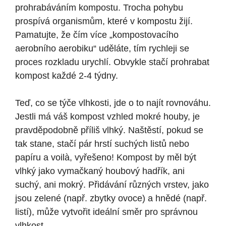
prohrabáváním kompostu. Trocha pohybu
prospívá organismům, které v kompostu žijí.
Pamatujte, že čím více „kompostovacího
aerobního aerobiku“ uděláte, tím rychleji se
proces rozkladu urychlí. Obvykle stačí prohrabat
kompost každé 2-4 týdny.
Teď, co se týče vlhkosti, jde o to najít rovnováhu.
Jestli má váš kompost vzhled mokré houby, je
pravděpodobně příliš vlhký. Naštěstí, pokud se
tak stane, stačí pár hrstí suchých listů nebo
papíru a voilà, vyřešeno! Kompost by měl být
vlhký jako vymačkaný houbový hadřík, ani
suchý, ani mokrý. Přidávání různých vrstev, jako
jsou zelené (např. zbytky ovoce) a hnědé (např.
listí), může vytvořit ideální směr pro správnou
vlhkost.