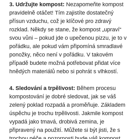
3. Udržujte kompost:
Nezapomeňte kompost
pravidelně otáčet! Tím zajistíte dostatečný
přísun vzduchu, což je klíčové pro zdravý
rozklad. Někdy se stane, že kompost „upraví“
svou vůni – pokud jde o upečenou pizzu, je to v
pořádku, ale pokud vám připomíná smradlavé
ponožky, něco není v pořádku. V takovém
případě budete možná potřebovat přidat více
hnědých materiálů nebo si pohrát s vlhkostí.
4. Sledování a trpělivost:
Během procesu
kompostování je dobré sledovat, jak se váš
zelený poklad rozpadá a proměňuje. Základem
úspěchu je trochu trpělivosti. Jakmile kompost
vypadá jako tmavá, drobivá zemina, je
připravený na použití. Můžete si být jisti, že s
trochou péče a pozornosti bude váš kompost