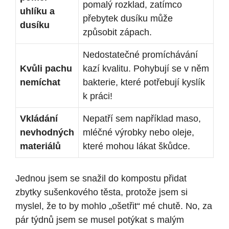
pomalý rozklad, zatímco
uhlíku a
přebytek dusíku může
dusíku
způsobit zápach.
Nedostatečné promíchávání
Kvůli pachu
kazí kvalitu. Pohybují se v něm
nemíchat
bakterie, které potřebují kyslík
k práci!
Vkládání
Nepatří sem například maso,
nevhodných
mléčné výrobky nebo oleje,
materiálů
které mohou lákat škůdce.
Jednou jsem se snažil do kompostu přidat
zbytky sušenkového těsta, protože jsem si
myslel, že to by mohlo „ošetřit“ mé chutě. No, za
pár týdnů jsem se musel potýkat s malým