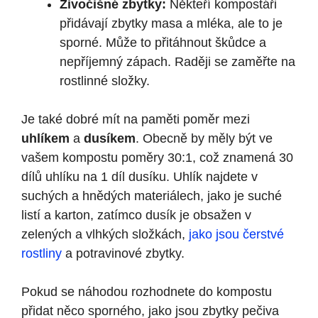
Živočišné zbytky:
Někteří kompostáři
přidávají zbytky masa a mléka, ale to je
sporné. Může to přitáhnout škůdce a
nepříjemný zápach. Raději se zaměřte na
rostlinné složky.
Je také dobré mít na paměti poměr mezi
uhlíkem
a
dusíkem
. Obecně by měly být ve
vašem kompostu poměry 30:1, což znamená 30
dílů uhlíku na 1 díl dusíku. Uhlík najdete v
suchých a hnědých materiálech, jako je suché
listí a karton, zatímco dusík je obsažen v
zelených a vlhkých složkách,
jako jsou čerstvé
rostliny
a potravinové zbytky.
Pokud se náhodou rozhodnete do kompostu
přidat něco sporného, jako jsou zbytky pečiva