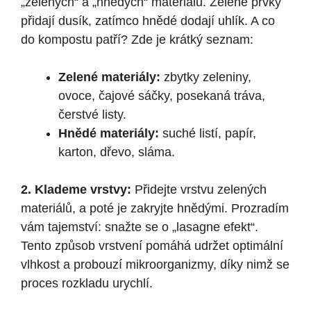
„zelených“ a „hnědých“ materiálů. Zelené prvky
přidají dusík, zatímco hnědé dodají uhlík. A co
do kompostu patří? Zde je krátký seznam:
Zelené materiály:
zbytky zeleniny,
ovoce, čajové sáčky, posekaná tráva,
čerstvé listy.
Hnědé materiály:
suché listí, papír,
karton, dřevo, sláma.
2. Klademe vrstvy:
Přidejte vrstvu zelených
materiálů, a poté je zakryjte hnědými. Prozradím
vám tajemství: snažte se o „lasagne efekt“.
Tento způsob vrstvení pomáhá udržet optimální
vlhkost a probouzí mikroorganizmy, díky nimž se
proces rozkladu urychlí.