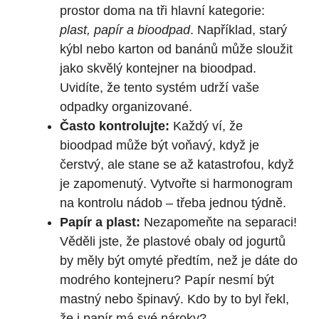
prostor doma na tři hlavní kategorie:
plast, papír a bioodpad
. Například, starý
kýbl nebo karton od banánů může sloužit
jako skvělý kontejner na bioodpad.
Uvidíte, že tento systém udrží vaše
odpadky organizované.
Často kontrolujte:
Každý ví, že
bioodpad může být voňavý, když je
čerstvý, ale stane se až katastrofou, když
je zapomenutý. Vytvořte si harmonogram
na kontrolu nádob – třeba jednou týdně.
Papír a plast:
Nezapomeňte na separaci!
Věděli jste, že plastové obaly od jogurtů
by měly být omyté předtím, než je dáte do
modrého kontejneru? Papír nesmí být
mastný nebo špinavý. Kdo by to byl řekl,
že i papír má své nároky?