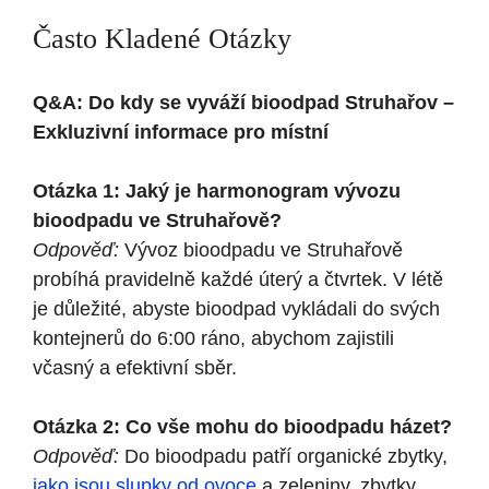
Často Kladené Otázky
Q&A: Do kdy se vyváží bioodpad Struhařov –
Exkluzivní informace pro místní
Otázka 1: Jaký je harmonogram vývozu
bioodpadu ve Struhařově?
Odpověď:
Vývoz bioodpadu ve Struhařově
probíhá pravidelně každé úterý a čtvrtek. V létě
je důležité, abyste bioodpad vykládali do svých
kontejnerů do 6:00 ráno, abychom zajistili
včasný a efektivní sběr.
Otázka 2: Co vše mohu do bioodpadu házet?
Odpověď:
Do bioodpadu patří organické zbytky,
jako jsou slupky od ovoce
a zeleniny, zbytky