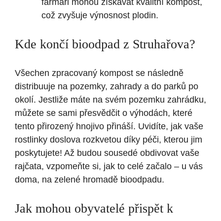
farmáři mohou získávat kvalitní kompost,
což zvyšuje výnosnost plodin.
Kde končí bioodpad z Struhařova?
Všechen zpracovaný kompost se následně
distribuuje na pozemky, zahrady a do parků po
okolí. Jestliže máte na svém pozemku zahrádku,
můžete se sami přesvědčit o výhodách, které
tento přirozený hnojivo přináší. Uvidíte, jak vaše
rostlinky doslova rozkvetou díky péči, kterou jim
poskytujete! Až budou sousedé obdivovat vaše
rajčata, vzpomeňte si, jak to celé začalo – u vás
doma, na zelené hromadě bioodpadu.
Jak mohou obyvatelé přispět k