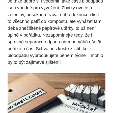
Je také dobré si uvědomit, jaké části bioodpadu
jsou vhodné pro vyvážení. Zbytky ovoce a
zeleniny, posekaná tráva, nebo dokonce i listí –
to všechno patří do kompostu, ale vyházet tam
třeba znečištěné papírové utěrky, to už není
úplně v pořádku. Nezapomínejte tedy, že i
správná separace odpadu nám pomáhá ušetřit
peníze a čas. Schválně zkuste zjistit, kolik
bioodpadu vyprodukujete během týdne – mohlo
by to být zajímavé zjištění!