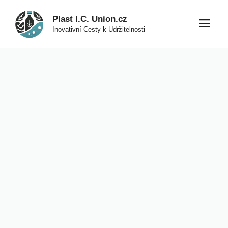
Přeskočit
Plast I.C. Union.cz
na
M
Inovativní Cesty k Udržitelnosti
obsah