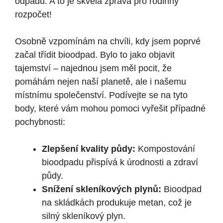
odpadu. A to je skvělá zpráva pro rodinný
rozpočet!
Osobně vzpomínám na chvíli, kdy jsem poprvé
začal třídit bioodpad. Bylo to jako objavit
tajemství – najednou jsem měl pocit, že
pomáhám nejen naší planetě, ale i našemu
místnímu společenství. Podívejte se na tyto
body, které vám mohou pomoci vyřešit případné
pochybnosti:
Zlepšení kvality půdy:
Kompostování
bioodpadu přispívá k úrodnosti a zdraví
půdy.
Snížení skleníkových plynů:
Bioodpad
na skládkách produkuje metan, což je
silný skleníkový plyn.