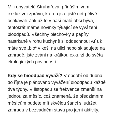
Milí obyvatelé Struhařova, přináším vám
exkluzivní zprávu, kterou jste jistě netrpělivě
očekávali. Jak už to v naší malé obci bývá, i
tentokrát máme novinky týkající se vyvážení
bioodpadů. Všechny plechovky a papíry
nastrkané v rohu kuchyně si oddechnou! Ať už
máte své „bio“ v koši na ulici nebo skladujete na
zahradě, jste zváni na krátkou exkurzi do světa
ekologických povinností.
Kdy se bioodpad vyváží?
V období od dubna
do října je plánováno vyvážení bioodpadu každé
dva týdny. V listopadu se frekvence zmenší na
jednou za měsíc, což znamená, že předzimním
měsícům budete mít skvělou šanci si udržet
zahradu v bezvadném stavu pro jarní aktivity.