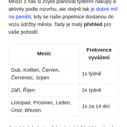
Mnozí z nás si zvykli plánovat týdenní nákupy a
aktivity podle rozvrhu, ale stejně tak
je dobré mít
na paměti
, kdy se naše popelnice dostanou do
vozu údržby města. Tady je malý
přehled
pro
vaše pohodlí:
Frekvence
Mesíc
vyvážení
Dub, Květen, Červen,
1x týdně
Červenec, Srpen
Září, Říjen
2x týdně
Listopad, Prosinec, Leden,
1x za 14 dní
Únor, Březen