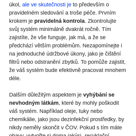
úkol,
ale ve skutečnosti je
to především o
pravidelném sledování a troše péče. Prvním
krokem je
pravidelná kontrola
. Zkontrolujte
svůj systém minimálně dvakrát ročně. Tím
zajistíte, že vše funguje, jak má, a že se
předchází větším problémům. Nezapomínejte i
na jednoduché údržbové úkony, jako je čištění
filtrů nebo odstranění zbytků. To pomůže zajistit,
že váš systém bude efektivně pracovat mnohem
déle.
Dalším důležitým aspektem je
vyhýbání se
nevhodným látkám
, které by mohly poškodit
váš systém. Například oleje, tuky nebo
chemikálie, jako jsou dezinfekční prostředky, by
nikdy neměly skončit v ČOV. Pokud s tím máte
obavy, vytvořte si doma jakýsi „recyklační