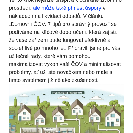
Tento krok nejenže přispívá k ochraně životního
prostředí,
ale může také přinést úspory
v
nákladech na likvidaci odpadů. V článku
„Domovní ČOV: 7 tipů pro správný provoz“ se
podíváme na klíčové doporučení, která zajistí,
že vaše zařízení bude fungovat efektivně a
spolehlivě po mnoho let. Připravili jsme pro vás
užitečné rady, které vám pomohou
maximalizovat výkon vaší ČOV a minimalizovat
problémy, ať už jste nováčkem nebo máte s
tímto systémem již nějaké zkušenosti.