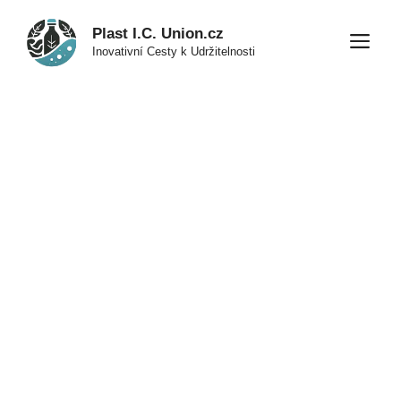
Přeskočit
Plast I.C. Union.cz
na
M
Inovativní Cesty k Udržitelnosti
obsah