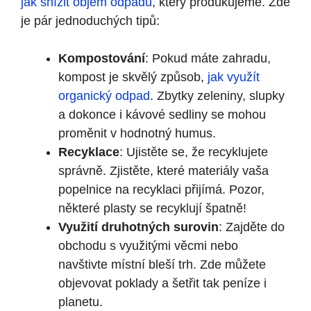
jak snížit objem odpadu
, který produkujeme. Zde
je pár jednoduchých tipů:
Kompostování
: Pokud máte zahradu,
kompost je skvělý způsob,
jak využít
organický odpad
. Zbytky zeleniny, slupky
a dokonce i kávové sedliny se mohou
proměnit v hodnotný humus.
Recyklace
: Ujistěte se, že recyklujete
správně. Zjistěte, které materiály vaša
popelnice na recyklaci přijímá. Pozor,
některé plasty se recyklují špatně!
Využití druhotných surovin
: Zajděte do
obchodu s využitými věcmi nebo
navštivte místní bleší trh. Zde můžete
objevovat poklady a šetřit tak peníze i
planetu.