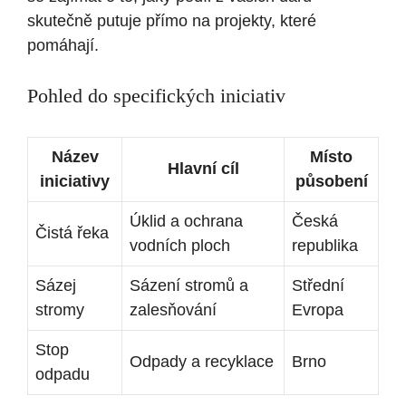
skutečně putuje přímo na projekty, které
pomáhají.
Pohled do specifických iniciativ
Název
Místo
Hlavní cíl
iniciativy
působení
Úklid a ochrana
Česká
Čistá řeka
vodních ploch
republika
Sázej
Sázení stromů a
Střední
stromy
zalesňování
Evropa
Stop
Odpady a recyklace
Brno
odpadu