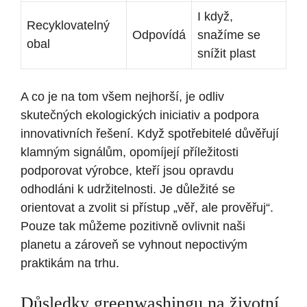
I když,
Recyklovatelný
Odpovídá
snažíme se
obal
snížit plast
A co je na tom všem nejhorší, je odliv
skutečných ekologických iniciativ a podpora
innovativních řešení. Když spotřebitelé důvěřují
klamným signálům, opomíjejí příležitosti
podporovat výrobce, kteří jsou opravdu
odhodláni k udržitelnosti. Je důležité se
orientovat a zvolit si přístup „věř, ale prověřuj“.
Pouze tak můžeme pozitivně ovlivnit naši
planetu a zároveň se vyhnout nepoctivým
praktikám na trhu.
Důsledky greenwashingu na životní