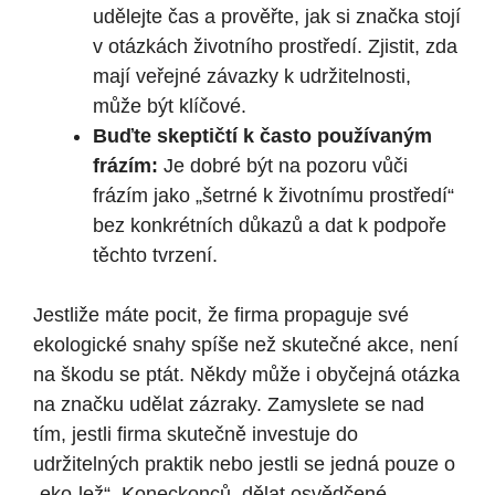
udělejte čas a prověřte, jak si značka stojí
v otázkách životního prostředí. Zjistit, zda
mají veřejné závazky k udržitelnosti,
může být klíčové.
Buďte skeptičtí k často používaným
frázím:
Je dobré být na pozoru vůči
frázím jako „šetrné k životnímu prostředí“
bez konkrétních důkazů a dat k podpoře
těchto tvrzení.
Jestliže máte pocit, že firma propaguje své
ekologické snahy spíše než skutečné akce, není
na škodu se ptát. Někdy může i obyčejná otázka
na značku udělat zázraky. Zamyslete se nad
tím, jestli firma skutečně investuje do
udržitelných praktik nebo jestli se jedná pouze o
„eko-lež“. Koneckonců, dělat osvědčené