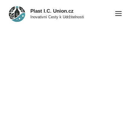
Přeskočit
Plast I.C. Union.cz
na
M
Inovativní Cesty k Udržitelnosti
obsah