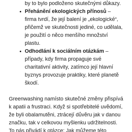
by to bylo podloženo skutečnými důkazy.
Přehánění ekologických přínosů
–
firma tvrdí, že její balení je „ekologické“,
přičemž ve skutečnosti jediné, co udělala,
je použití o něco menšího množství
plastu.
Odhodlání k sociálním otázkám
–
případy, kdy firma propaguje své
charitativní aktivity, zatímco její hlavní
byznys provozuje praktiky, které planetě
škodí.
Greenwashing namísto skutečné změny přispívá
k apatii a frustraci. Když si spotřebitelé uvědomí,
že byli obalamutěni, ztrácejí důvěru jak v danou
značku, tak v celkovou myšlenku udržitelnosti.
To nás přivádí k otázce: Jak můžeme této