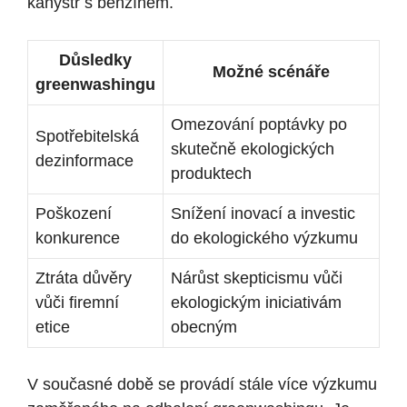
kanystr s benzínem.
Důsledky
Možné scénáře
greenwashingu
Omezování poptávky po
Spotřebitelská
skutečně ekologických
dezinformace
produktech
Poškození
Snížení inovací a investic
konkurence
do ekologického výzkumu
Ztráta důvěry
Nárůst skepticismu vůči
vůči firemní
ekologickým iniciativám
etice
obecným
V současné době se provádí stále více výzkumu