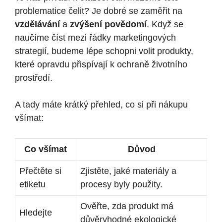
problematice čelit? Je dobré se zaměřit na
vzdělávání
a
zvýšení povědomí
. Když se
naučíme číst mezi řádky marketingových
strategií, budeme lépe schopni volit produkty,
které opravdu přispívají k ochraně životního
prostředí.
A tady máte krátký přehled, co si při nákupu
všímat:
Co všímat
Důvod
Přečtěte si
Zjistěte, jaké materiály a
etiketu
procesy byly použity.
Ověřte, zda produkt má
Hledejte
důvěryhodné ekologické