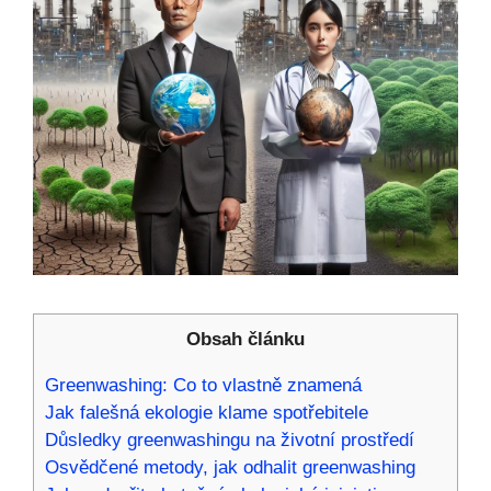
Obsah článku
Greenwashing: Co to vlastně znamená
Jak falešná ekologie klame spotřebitele
Důsledky greenwashingu na životní prostředí
Osvědčené metody, jak odhalit greenwashing