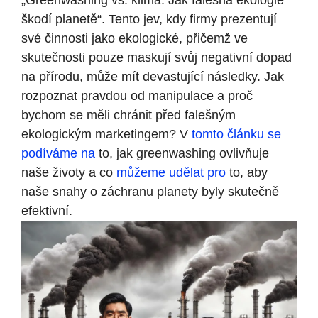
„Greenwashing vs. klima: Jak falešná ekologie
škodí planetě“. Tento jev, kdy firmy prezentují
své činnosti jako ekologické, přičemž ve
skutečnosti pouze maskují svůj negativní dopad
na přírodu, může mít devastující následky. Jak
rozpoznat pravdou od manipulace a proč
bychom se měli chránit před falešným
ekologickým marketingem? V
tomto článku se
podíváme na
to, jak greenwashing ovlivňuje
naše životy a co
můžeme udělat pro
to, aby
naše snahy o záchranu planety byly skutečně
efektivní.