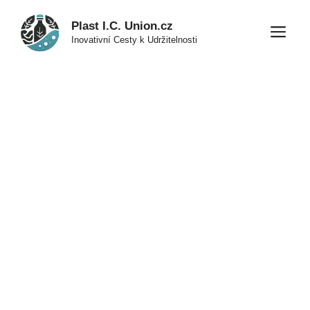
Přeskočit
Plast I.C. Union.cz
na
M
Inovativní Cesty k Udržitelnosti
obsah