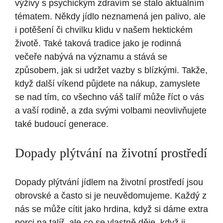
výživy s psychickým zdravím se stalo aktuálním
tématem. Někdy jídlo neznamená jen palivo, ale
i potěšení či chvilku klidu v našem hektickém
životě. Také taková tradice jako je rodinná
večeře nabývá na významu a stává se
způsobem, jak si udržet vazby s blízkými. Takže,
když další víkend půjdete na nákup, zamyslete
se nad tím, co všechno váš talíř může říct o vás
a vaší rodině, a zda svými volbami neovlivňujete
také budoucí generace.
Dopady plýtvání na životní prostředí
Dopady plýtvání jídlem na životní prostředí jsou
obrovské a často si je neuvědomujeme. Každý z
nás se může cítit jako hrdina, když si dáme extra
porci na talíř, ale co se vlastně děje, když ji