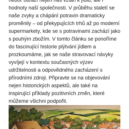
neboť odráží nejen náš vztah k jídlu, ale i
hodnoty naší společnosti. V průběhu staletí se
naše zvyky a chápání potravin dramaticky
proměnily – od překypujících trhů až po moderní
supermarkety, kde se s potravinami zachází jako
s pouhým zbožím. V tomto článku se ponoříme
do fascinující historie plýtvání jídlem a
prozkoumáme, jak se naše stravovací návyky
vyvíjejí v kontextu současných výzev
udržitelnosti a odpovědného zacházení s
přírodními zdroji. Připravte se na objevování
nejen historických aspektů, ale také na
inspirující příklady pozitivních změn, které
můžeme všichni podpořit.