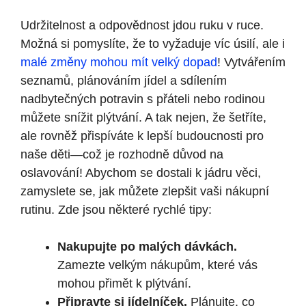
Udržitelnost a odpovědnost jdou ruku v ruce.
Možná si pomyslíte, že to vyžaduje víc úsilí, ale i
malé změny mohou mít velký dopad
! Vytvářením
seznamů, plánováním jídel a sdílením
nadbytečných potravin s přáteli nebo rodinou
můžete snížit plýtvání. A tak nejen, že šetříte,
ale rovněž přispíváte k lepší budoucnosti pro
naše děti—což je rozhodně důvod na
oslavování! Abychom se dostali k jádru věci,
zamyslete se, jak můžete zlepšit vaši nákupní
rutinu. Zde jsou některé rychlé tipy:
Nakupujte po malých dávkách.
Zamezte velkým nákupům, které vás
mohou přimět k plýtvání.
Připravte si jídelníček.
Plánujte, co