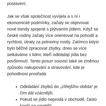
postavení.
Jak se však společnost vyvíjela a s ní i
ekonomické podmínky, začaly se objevovat
nové trendy spojené s plýtváním jídlem. Když se
české rodiny začaly více orientovat na pohodlí a
rychlost, útraty za potraviny rostly. Zatímco kdysi
bylo běžné zpracovat zbytky, dnes se více
setkáváme s lidmi, kteří odkládají jídla bez
povšimnutí. Tento posun souvisí také se změnou
způsobu nakupování a stravování, kde je
pohodlnost prvořadá:
Odkládání zbytků do „zítřejšího oběda” je
čím dál vzácnější.
Pokud se jídlo neprodá v obchodě, často
končí na smetišti.