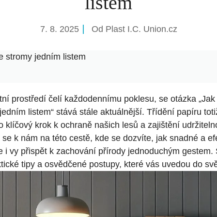
listem
7. 8. 2025
Od
Plast I.C. Union.cz
te stromy jedním listem
tní prostředí čelí každodennímu poklesu, se otázka „Jak t
edním listem“ stává stále aktuálnější. Třídění papíru toti
to klíčový krok k ochraně našich lesů a zajištění udržitel
 se k nám na této cestě, kde se dozvíte, jak snadné a efekt
te i vy přispět k zachování přírody jednoduchým gestem.
ické tipy a osvědčené postupy, které vás uvedou do svět