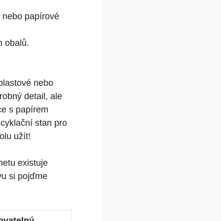
 nebo papírové
h obalů.
 plastové nebo
robný detail, ale
ce s papírem
ecyklační stan pro
lu užít!
netu existuje
vu si pojďme
ovatelný