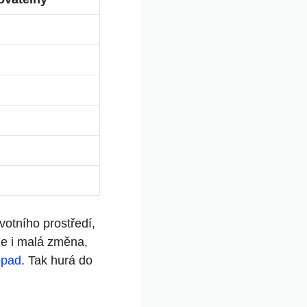
votního prostředí,
že i malá změna,
opad
. Tak hurá do