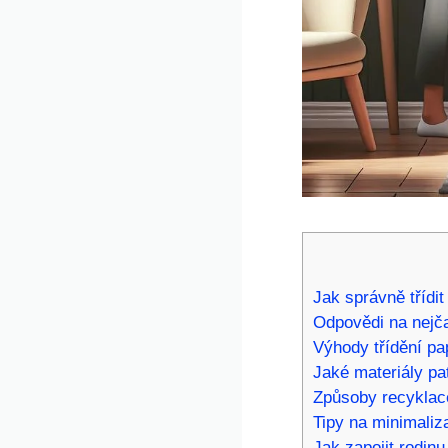
Jak správně třídi
Odpovědi na nejča
Výhody třídění pa
Jaké materiály pa
Způsoby recyklace
Tipy na minimaliz
Jak zapojit rodinu