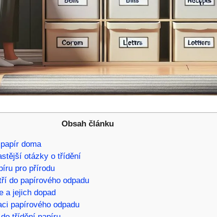
Obsah článku
t papír doma
stější otázky o třídění
píru pro přírodu
tří do papírového odpadu
 a jejich dopad
aci papírového odpadu
 do třídění papíru