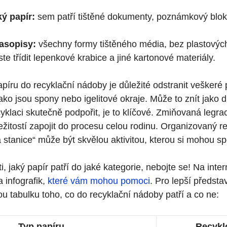
ý papír:
sem patří tištěné dokumenty, poznámkový blok
asopisy:
všechny formy tištěného média, bez plastovýc
te třídit lepenkové krabice a jiné kartonové materiály.
píru do recyklační nádoby je důležité odstranit veškeré
ako jsou spony nebo igelitové okraje. Může to znít jako d
klaci skutečně podpořit, je to klíčové. Zmiňovaná legra
ežitostí zapojit do procesu celou rodinu. Organizovaný r
á stanice“ může být skvělou aktivitou, kterou si mohou spo
ti, jaký papír patří do jaké kategorie, nebojte se! Na inter
 infografik,
které vám mohou pomoci
. Pro lepší předsta
u tabulku toho, co do recyklační nádoby patří a co ne:
Typ papíru
Recykl