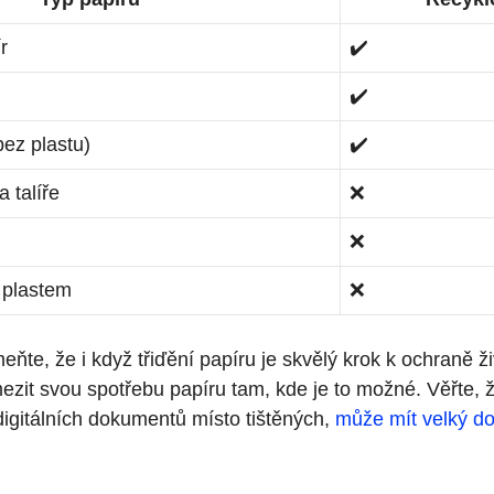
r
✔️
✔️
bez plastu)
✔️
 talíře
❌
❌
 plastem
❌
te, že i když třiďění papíru je skvělý krok k ochraně ži
ezit svou spotřebu papíru tam, kde je to možné. Věřte, 
digitálních dokumentů místo tištěných,
může mít velký d