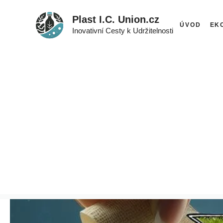
Přeskočit
Plast I.C. Union.cz
na
ÚVOD
EK
Inovativní Cesty k Udržitelnosti
obsah