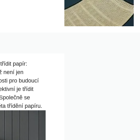
řídit papír:
ž není jen
nosti pro budoucí
ivní je třídit
 Společně se
a třídění papíru.