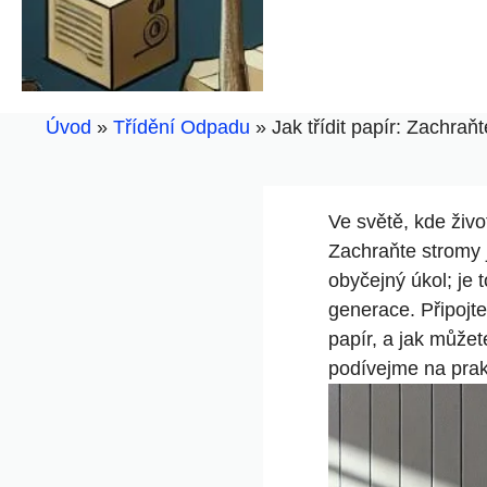
Úvod
»
Třídění Odpadu
»
Jak třídit papír: Zachraň
Ve světě, kde živo
Zachraňte stromy j
obyčejný úkol; je 
generace. Připojte
papír, a jak může
podívejme na prakt