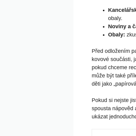
Kancelářsk
obaly.
Noviny a č
Obaly:
zkus
Před odložením pa
kovové součásti, j
pokud chceme recy
může být také příl
děti jako „papírov
Pokud si nejste jis
spousta nápověd a
ukázat jednoducho