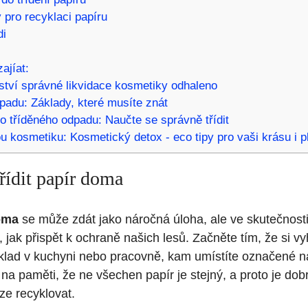
 pro recyklaci papíru
di
ajíat:
tví správné likvidace kosmetiky odhaleno
dpadu: Základy, které musíte znát
o tříděného odpadu: Naučte se správně třídit
u kosmetiku: Kosmetický detox - eco tipy pro vaši krásu i p
řídit papír doma
oma
se může zdát jako náročná úloha, ale ve skutečnost
, jak přispět k ochraně našich lesů. Začněte tím, že si vy
klad v kuchyni nebo pracovně, kam umístíte označené 
 na paměti, že ne všechen papír je stejný, a proto je dob
ze recyklovat.