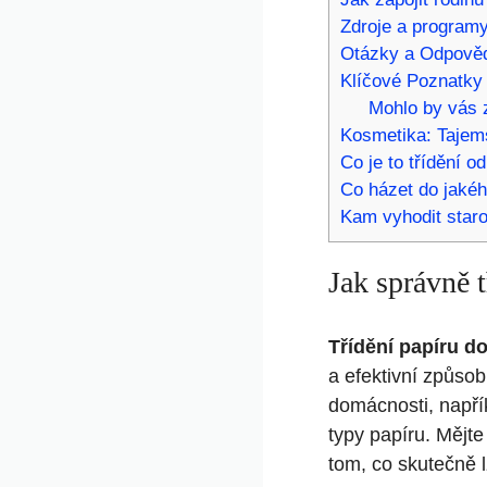
Zdroje a programy
Otázky a Odpově
Klíčové Poznatky
Mohlo by vás z
Kosmetika: Tajems
Co je to třídění o
Co házet do jakéh
Kam vyhodit staro
Jak správně t
Třídění papíru d
a efektivní způsob
domácnosti, napří
typy papíru. Mějte
tom, co skutečně l