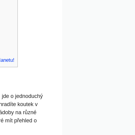
lanetu!
i jde o jednoduchý
hradíte koutek v
nádoby na různé
ré mít přehled o