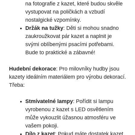
na fotografie z kazet, které budou skvěle
vystupovat na poličkách a vzbudí
nostalgické vzpomínky.
Držák na tužky
: Děti si mohou snadno
zaukroužkovat pár kazet a naplnit je
svými oblíbenými psacími potřebami.
Bude to praktické a zábavné!
Hudební dekorace
: Pro milovníky hudby jsou
kazety ideálním materiálem pro výrobu dekorací.
Třeba:
Stmívatelné lampy
: Pořídit si lampu
vyrobenou z kazet s LED osvětlením
může vykouzlit úžasnou atmosféru ve
vašem pokoji.
Dílo z kazet
: Pokud máte dostatek kazet,