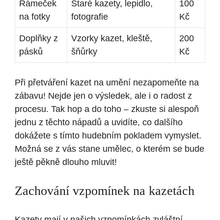
Rámeček
Staré kazety, lepidlo,
100
na fotky
fotografie
Kč
Doplňky z
Vzorky kazet, kleště,
200
pásků
šňůrky
Kč
Při přetváření kazet na umění nezapomeňte na
zábavu! Nejde jen o výsledek, ale i o radost z
procesu. Tak hop a do toho – zkuste si alespoň
jednu z těchto nápadů a uvidíte, co dalšího
dokážete s tímto hudebním pokladem vymyslet.
Možná se z vás stane umělec, o kterém se bude
ještě pěkně dlouho mluvit!
Zachování vzpomínek na kazetách
Kazety mají v našich vzpomínkách zvláštní