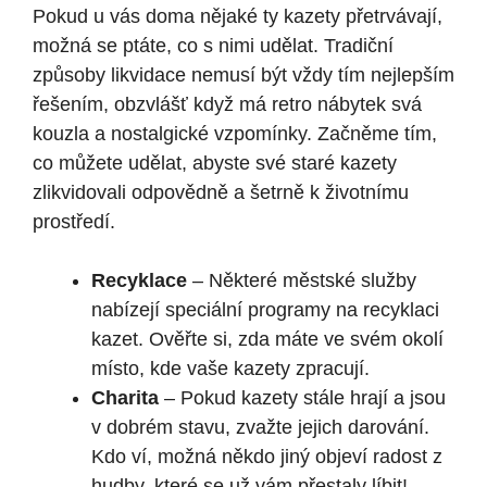
Pokud u vás doma nějaké ty kazety přetrvávají,
možná se ptáte, co s nimi udělat. Tradiční
způsoby likvidace nemusí být vždy tím nejlepším
řešením, obzvlášť když má retro nábytek svá
kouzla a nostalgické vzpomínky. Začněme tím,
co můžete udělat, abyste své staré kazety
zlikvidovali odpovědně a šetrně k životnímu
prostředí.
Recyklace
– Některé městské služby
nabízejí speciální programy na recyklaci
kazet. Ověřte si, zda máte ve svém okolí
místo, kde vaše kazety zpracují.
Charita
– Pokud kazety stále hrají a jsou
v dobrém stavu, zvažte jejich darování.
Kdo ví, možná někdo jiný objeví radost z
hudby, které se už vám přestaly líbit!