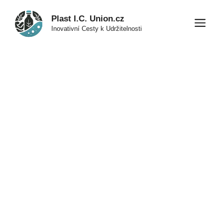
Přeskočit
Plast I.C. Union.cz
na
M
Inovativní Cesty k Udržitelnosti
obsah