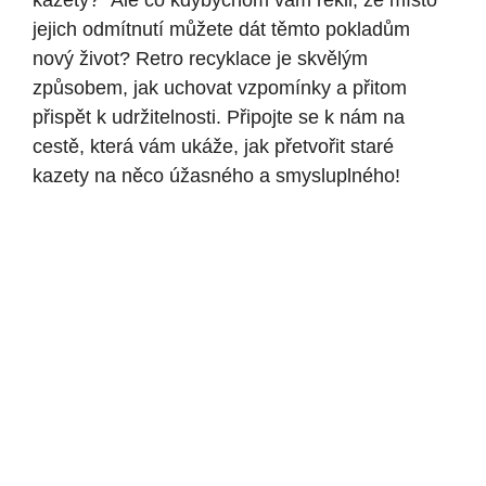
kazety?“ Ale co kdybychom vám řekli, že místo
jejich odmítnutí můžete dát těmto pokladům
nový život? Retro recyklace je skvělým
způsobem, jak uchovat vzpomínky a přitom
přispět k udržitelnosti. Připojte se k nám na
cestě, která vám ukáže, jak přetvořit staré
kazety na něco úžasného a smysluplného!