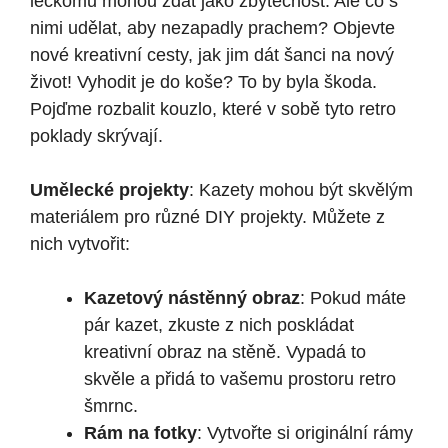
leckomu mohou zdát jako zbytečnost. Ale co s
nimi udělat, aby nezapadly prachem? Objevte
nové kreativní cesty, jak jim dát šanci na nový
život! Vyhodit je do koše? To by byla škoda.
Pojďme rozbalit kouzlo, které v sobě tyto retro
poklady skrývají.
Umělecké projekty
: Kazety mohou být skvělým
materiálem pro různé DIY projekty. Můžete z
nich vytvořit:
Kazetový nástěnný obraz
: Pokud máte
pár kazet, zkuste z nich poskládat
kreativní obraz na stěně. Vypadá to
skvěle a přidá to vašemu prostoru retro
šmrnc.
Rám na fotky
: Vytvořte si originální rámy