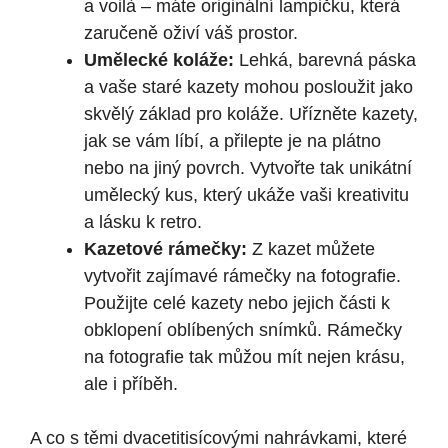
a voilà – máte originální lampičku, která
zaručeně oživí váš prostor.
Umělecké koláže:
Lehká, barevná páska
a vaše staré kazety mohou posloužit jako
skvělý základ pro koláže. Uřízněte kazety,
jak se vám líbí, a přilepte je na plátno
nebo na jiný povrch. Vytvořte tak unikátní
umělecký kus, který ukáže vaši kreativitu
a lásku k retro.
Kazetové rámečky:
Z kazet můžete
vytvořit zajímavé rámečky na fotografie.
Použijte celé kazety nebo jejich části k
obklopení oblíbených snímků. Rámečky
na fotografie tak můžou mít nejen krásu,
ale i příběh.
A co s těmi dvacetitisícovými nahrávkami, které