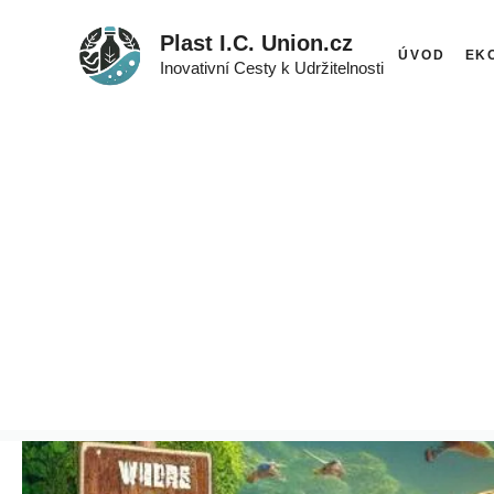
Přeskočit
Plast I.C. Union.cz
na
ÚVOD
EK
Inovativní Cesty k Udržitelnosti
obsah