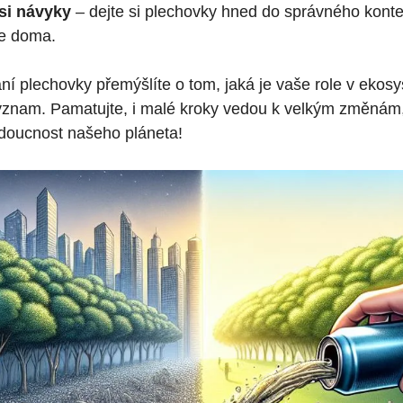
 si návyky
– dejte si plechovky hned do správného kontej
e doma.
ní plechovky přemýšlíte o tom, jaká je vaše role v ekos
ýznam. Pamatujte, i malé kroky vedou k velkým změnám,
doucnost našeho pláneta!