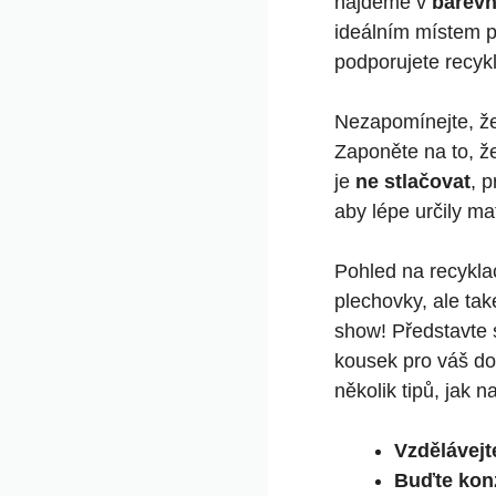
najdeme v
barevn
ideálním místem p
podporujete recykl
Nezapomínejte, že
Zaponěte na to, že
je
ne stlačovat
, 
aby lépe určily mat
Pohled na recyklac
plechovky, ale tak
show! Představte 
kousek pro váš do
několik tipů, jak na
Vzdělávejt
Buďte konz