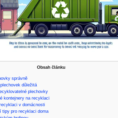
Obsah článku
hovky správně
 plechovek důležitá
 recyklovatelné plechovky
é kontejnery na recyklaci
recyklaci v domácnosti
í tipy pro recyklaci doma
gickým hrdinou