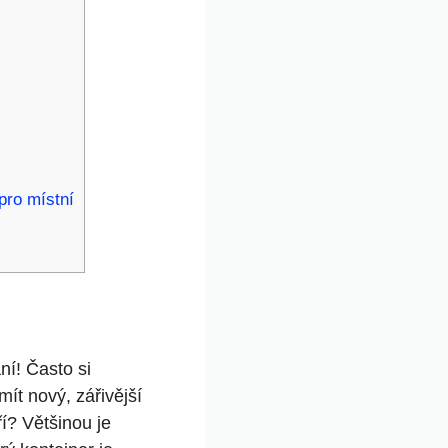
pro místní
ní! Často si
t nový, zářivější
ří? Většinou je