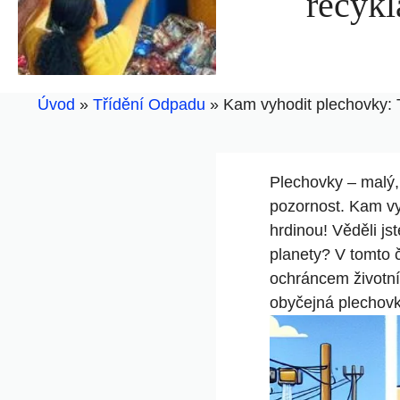
recykl
Úvod
»
Třídění Odpadu
»
Kam vyhodit plechovky: 
Plechovky – malý,
pozornost. Kam vy
hrdinou! Věděli j
planety? V tomto 
ochráncem životníh
obyčejná plechov