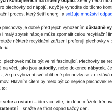
ých kontejnerech na tříděný odpad
. Zelený nebo modr
ro plechovky od nápojů. Když je vyhodíte do těchto kont
ační proces, který šetří energii a
snižuje množství odpa
 plechovky je dobré před jejich vyhozením
důkladně vy
 i malý zbytek nápoje může zpomalit celou recyklační lin
protože některé recyklační zařízení preferují plechovky 
eriál.
i plechovek může být velmi fascinující. Plechovky se re
é na věci, jako jsou
autodíly
, nebo dokonce
nábytek
. J
si, že po vyhození své oblíbené plechovky se z ní stává 
mov. Hlavním cílem by mělo být co nejvíce plechovek re
 to:
e sebe a ostatní
– čím více víte, tím lépe můžete trénova
istentní
– snažte se třídit odpad každý den.