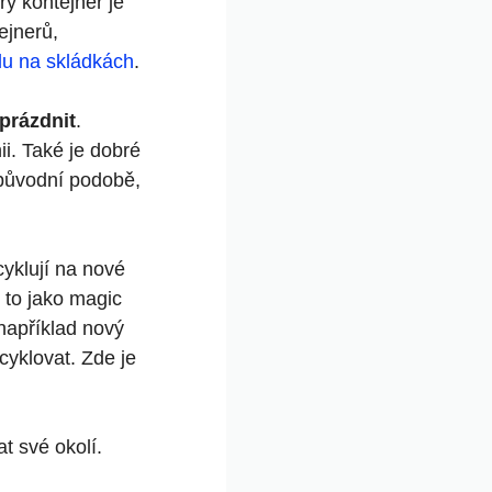
ý kontejner je
ejnerů,
du na skládkách
.
prázdnit
.
ii. Také je dobré
v původní podobě,
cyklují na nové
e to jako magic
například nový
cyklovat. Zde je
t své okolí.