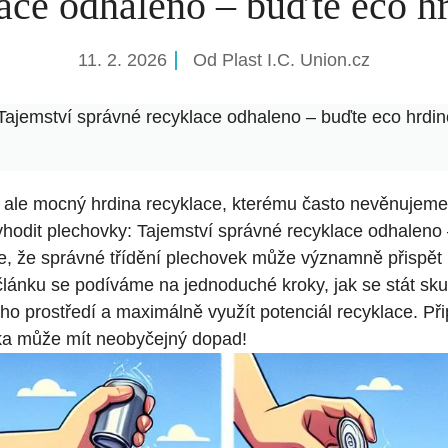
ace odhaleno – buďte eco h
11. 2. 2026
Od
Plast I.C. Union.cz
Tajemství správné recyklace odhaleno – buďte eco hrdin
 ale mocný hrdina recyklace, kterému často nevěnujem
hodit plechovky: Tajemství správné recyklace odhaleno
ste, že správné třídění plechovek může významně přispět
článku se podíváme na jednoduché kroky, jak se stát sk
o prostředí a maximálně využít potenciál recyklace. Při
ka může mít neobyčejný dopad!