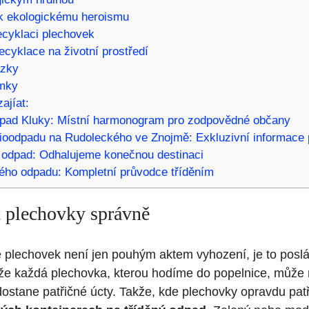
 k ekologickému heroismu
ecyklaci plechovek
cyklace na životní prostředí
ázky
mky
ajíat:
pad Kluky: Místní harmonogram pro zodpovědné občany
ioodpadu na Rudoleckého ve Znojmě: Exkluzivní informace 
ý odpad: Odhalujeme konečnou destinaci
vého odpadu: Kompletní průvodce tříděním
 plechovky správně
 plechovek není jen pouhým aktem vyhození, je to poslá
 každá plechovka, kterou hodíme do popelnice, může mí
 dostane patřičné úcty. Takže, kde plechovky opravdu pat