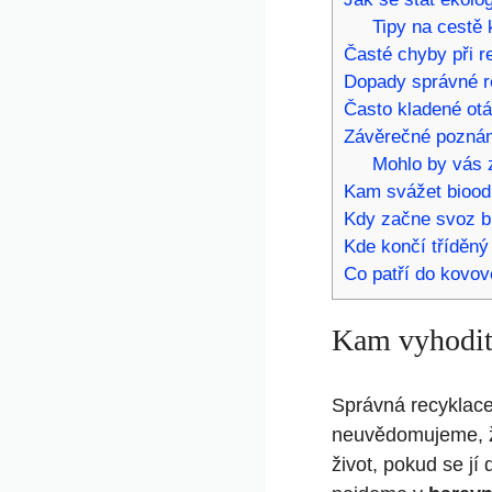
Tipy na cestě
Časté chyby při r
Dopady správné re
Často kladené ot
Závěrečné pozná
Mohlo by vás z
Kam svážet biood
Kdy začne svoz b
Kde končí tříděn
Co patří do kovo
Kam vyhodit
Správná recyklace
neuvědomujeme, že
život, pokud se jí