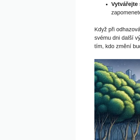
Vytvářejte
zapomenet
Když při odhazová
svému dni další v
tím, kdo změní bu