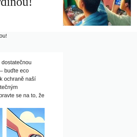
rdinou!
ou!
e dostatečnou
 – buďte eco
 k ochraně naší
utečným
pravte se na to, že