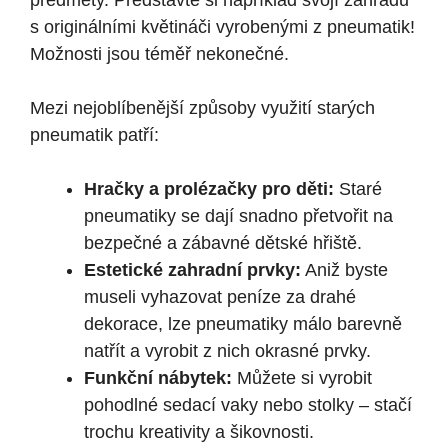
předměty. Představte si například svojí zahradu
s originálními květináči vyrobenými z pneumatik!
Možnosti jsou téměř nekonečné.
Mezi nejoblíbenější způsoby využití starých
pneumatik patří:
Hračky a prolézačky pro děti:
Staré
pneumatiky se dají snadno přetvořit na
bezpečné a zábavné dětské hřiště.
Estetické zahradní prvky:
Aniž byste
museli vyhazovat peníze za drahé
dekorace, lze pneumatiky málo barevně
natřít a vyrobit z nich okrasné prvky.
Funkční nábytek:
Můžete si vyrobit
pohodlné sedací vaky nebo stolky – stačí
trochu kreativity a šikovnosti.