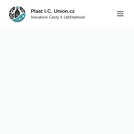
Přeskočit
Plast I.C. Union.cz
na
M
Inovativní Cesty k Udržitelnosti
obsah