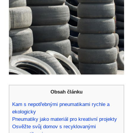
Obsah článku
Kam s nepotřebnými pneumatikami rychle a
ekologicky
Pneumatiky jako materiál pro kreativní projekty
Osvěžte svůj domov s recyklovanými