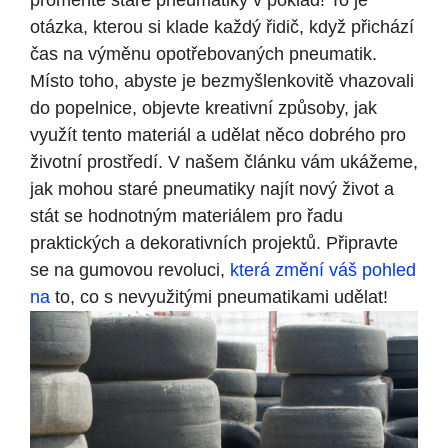
proměňte staré pneumatiky v poklad! To je
otázka, kterou si klade každý řidič, když přichází
čas na výměnu opotřebovaných pneumatik.
Místo toho, abyste je bezmyšlenkovitě vhazovali
do popelnice, objevte kreativní způsoby, jak
využít tento materiál a udělat něco dobrého pro
životní prostředí. V našem článku vám ukážeme,
jak mohou staré pneumatiky najít nový život a
stát se hodnotným materiálem pro řadu
praktických a dekorativních projektů. Připravte
se na gumovou revoluci,
která změní váš pohled
na
to, co s nevyužitými pneumatikami udělat!