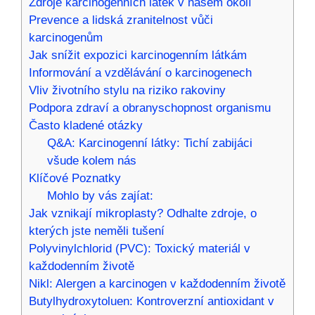
Zdroje karcinogenních látek v našem okolí
Prevence a lidská zranitelnost vůči
karcinogenům
Jak snížit expozici karcinogenním látkám
Informování a vzdělávání o karcinogenech
Vliv životního stylu na riziko rakoviny
Podpora zdraví a obranyschopnost organismu
Často kladené otázky
Q&A: Karcinogenní látky: Tichí zabijáci
všude kolem nás
Klíčové Poznatky
Mohlo by vás zajíat:
Jak vznikají mikroplasty? Odhalte zdroje, o
kterých jste neměli tušení
Polyvinylchlorid (PVC): Toxický materiál v
každodenním životě
Nikl: Alergen a karcinogen v každodenním životě
Butylhydroxytoluen: Kontroverzní antioxidant v