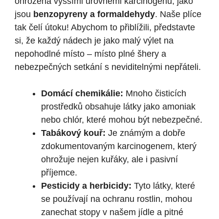
ohrožena vyššími úrovněmi karcinogenů, jako
jsou
benzopyreny a formaldehydy
. Naše plíce
tak čelí útoku! Abychom to přiblížili, představte
si, že každý nádech je jako malý výlet na
nepohodlné místo – místo plné šhery a
nebezpečných setkání s neviditelnými nepřáteli.
Domácí chemikálie:
Mnoho čisticích
prostředků obsahuje látky jako amoniak
nebo chlór, které mohou být nebezpečné.
Tabákový kouř:
Je známým a dobře
zdokumentovaným karcinogenem, který
ohrožuje nejen kuřáky, ale i pasivní
příjemce.
Pesticidy a herbicidy:
Tyto látky, které
se používají na ochranu rostlin, mohou
zanechat stopy v našem jídle a pitné