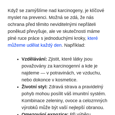
Když se zamýšlíme nad karcinogeny, je klíčové
myslet na prevenci. Možná se zdá, že nás
ochrana před těmito neviditelnými nepřáteli
poněkud převyšuje, ale ve skutečnosti máme
plné ruce práce s jednoduchými kroky,
které
můžeme udělat každý den
. Například:
Vzdělávání:
Zjistit, které látky jsou
považovány za karcinogenní a kde je
najdeme — v potravinách, ve vzduchu,
nebo dokonce v kosmetice.
Životní styl:
Zdravá strava a pravidelný
pohyb mohou posílit váš imunitní systém.
Kombinace zeleniny, ovoce a celozrnných
výrobků může být vaší nejlepší obranou.
Omezování expozice:
Při výběru