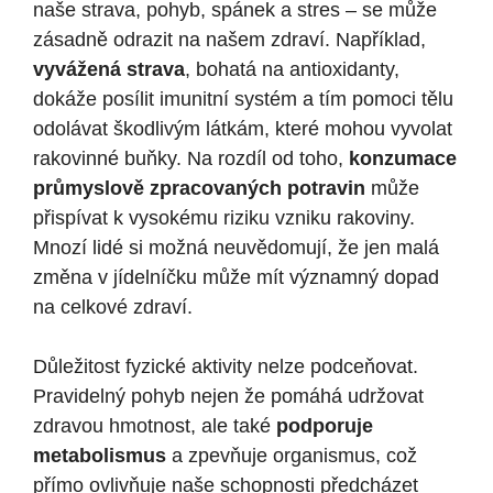
naše strava, pohyb, spánek a stres – se může
zásadně odrazit na našem zdraví. Například,
vyvážená strava
, bohatá na antioxidanty,
dokáže posílit imunitní systém a tím pomoci tělu
odolávat škodlivým látkám, které mohou vyvolat
rakovinné buňky. Na rozdíl od toho,
konzumace
průmyslově zpracovaných potravin
může
přispívat k vysokému riziku vzniku rakoviny.
Mnozí lidé si možná neuvědomují, že jen malá
změna v jídelníčku může mít významný dopad
na celkové zdraví.
Důležitost fyzické aktivity nelze podceňovat.
Pravidelný pohyb nejen že pomáhá udržovat
zdravou hmotnost, ale také
podporuje
metabolismus
a zpevňuje organismus, což
přímo ovlivňuje naše schopnosti předcházet