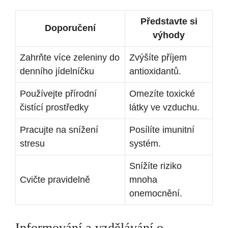
Představte si
Doporučení
výhody
Zahrňte více zeleniny do
Zvýšíte příjem
denního jídelníčku
antioxidantů.
Používejte přírodní
Omezíte toxické
čistící prostředky
látky ve vzduchu.
Pracujte na snížení
Posílíte imunitní
stresu
systém.
Snížíte riziko
Cvičte pravidelně
mnoha
onemocnění.
Informování a vzdělávání o