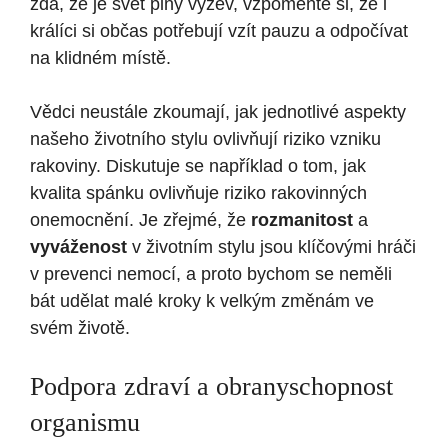
zdá, že je svět plný výzev, vzpomeňte si, že i
králíci si občas potřebují vzít pauzu a odpočívat
na klidném místě.
Vědci neustále zkoumají, jak jednotlivé aspekty
našeho životního stylu ovlivňují riziko vzniku
rakoviny. Diskutuje se například o tom, jak
kvalita spánku ovlivňuje riziko rakovinných
onemocnění. Je zřejmé, že
rozmanitost
a
vyváženost
v životním stylu jsou klíčovými hráči
v prevenci nemocí, a proto bychom se neměli
bát udělat malé kroky k velkým změnám ve
svém životě.
Podpora zdraví a obranyschopnost
organismu