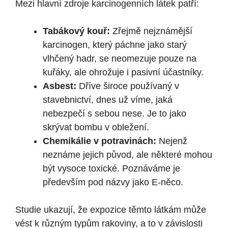
Mezi hlavní zdroje karcinogenních látek patří:
Tabákový kouř:
Zřejmě nejznámější
karcinogen, který páchne jako starý
vlhčený hadr, se neomezuje pouze na
kuřáky, ale ohrožuje i pasivní účastníky.
Asbest:
Dříve široce používaný v
stavebnictví, dnes už víme, jaká
nebezpečí s sebou nese. Je to jako
skrývat bombu v obležení.
Chemikálie v potravinách:
Nejenž
neznáme jejich původ, ale některé mohou
být vysoce toxické. Poznáváme je
především pod názvy jako E-něco.
Studie ukazují, že expozice těmto látkám může
vést k různým typům rakoviny, a to v závislosti