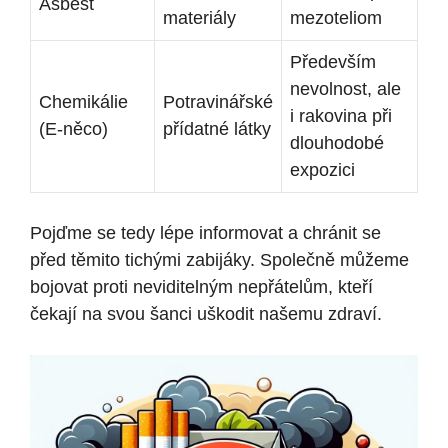
Asbest
materiály
mezoteliom
Především
nevolnost, ale
Chemikálie
Potravinářské
i rakovina při
(E-něco)
přídatné látky
dlouhodobé
expozici
Pojďme se tedy lépe informovat a chránit se
před těmito tichými zabijáky. Společně můžeme
bojovat proti neviditelným nepřátelům, kteří
čekají na svou šanci uškodit našemu zdraví.