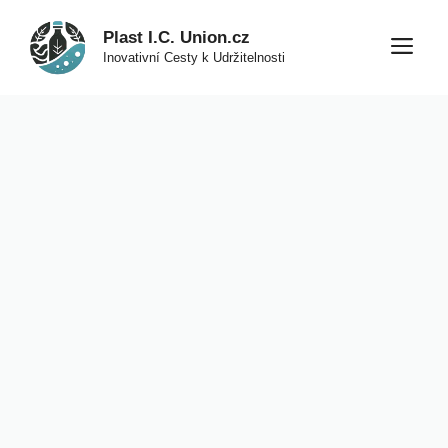
Přeskočit
Plast I.C. Union.cz
na
M
Inovativní Cesty k Udržitelnosti
obsah