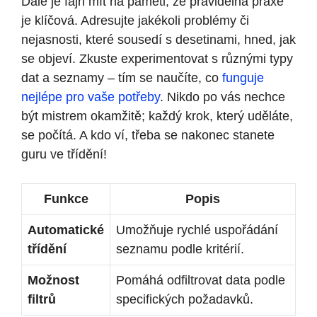
Dále je fajn mít na paměti, že pravidelná praxe
je klíčová. Adresujte jakékoli problémy či
nejasnosti, které sousedí s desetinami, hned, jak
se objeví. Zkuste experimentovat s různými typy
dat a seznamy – tím se naučíte, co
funguje
nejlépe pro vaše potřeby
. Nikdo po vás nechce
být mistrem okamžitě; každý krok, který uděláte,
se počítá. A kdo ví, třeba se nakonec stanete
guru ve třídění!
Funkce
Popis
Automatické
Umožňuje rychlé uspořádání
třídění
seznamu podle kritérií.
Možnost
Pomáhá odfiltrovat data podle
filtrů
specifických požadavků.