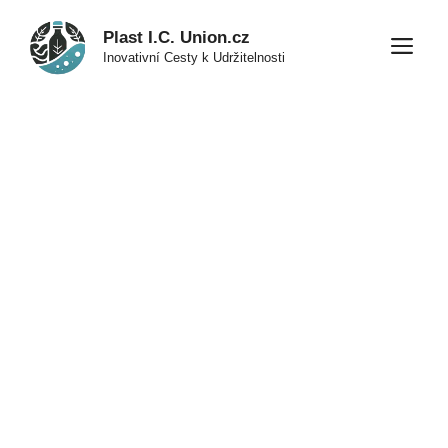
Přeskočit
Plast I.C. Union.cz
na
M
Inovativní Cesty k Udržitelnosti
obsah