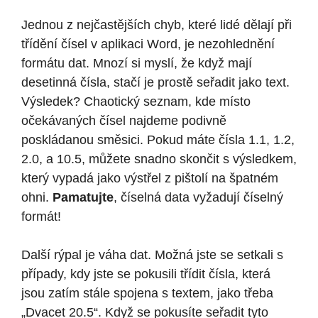
Jednou z nejčastějších chyb, které lidé dělají při
třídění čísel v aplikaci Word, je nezohlednění
formátu dat. Mnozí si myslí, že když mají
desetinná čísla, stačí je prostě seřadit jako text.
Výsledek? Chaotický seznam, kde místo
očekávaných čísel najdeme podivně
poskládanou směsici. Pokud máte čísla 1.1, 1.2,
2.0, a 10.5, můžete snadno skončit s výsledkem,
který vypadá jako výstřel z pištolí na špatném
ohni.
Pamatujte
, číselná data vyžadují číselný
formát!
Další rýpal je váha dat. Možná jste se setkali s
případy, kdy jste se pokusili třídit čísla, která
jsou zatím stále spojena s textem, jako třeba
„Dvacet 20.5“. Když se pokusíte seřadit tyto