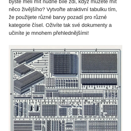
byste měli mít nudné bílé zdi, když můžete mít
něco živějšího? Vytvořte atraktivní tabulku tím,
že použijete různé barvy pozadí pro různé
kategorie čísel. Oživíte tak své dokumenty a
učiníte je mnohem přehlednějšími!