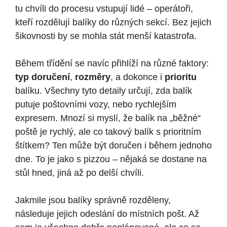
tu chvíli do procesu vstupují lidé – operátoři,
kteří rozdělují balíky do různých sekcí. Bez jejich
šikovnosti by se mohla stát menší katastrofa.
Během třídění se navíc přihlíží na různé faktory:
typ doručení
,
rozměry
, a dokonce i
prioritu
balíku. Všechny tyto detaily určují, zda balík
putuje poštovními vozy, nebo rychlejším
expresem. Mnozí si myslí, že balík na „běžné“
poště je rychlý, ale co takový balík s prioritním
štítkem? Ten může být doručen i během jednoho
dne. To je jako s pizzou – nějaká se dostane na
stůl hned, jiná až po delší chvíli.
Jakmile jsou balíky správně rozděleny,
následuje jejich odeslání do místních pošt. Až