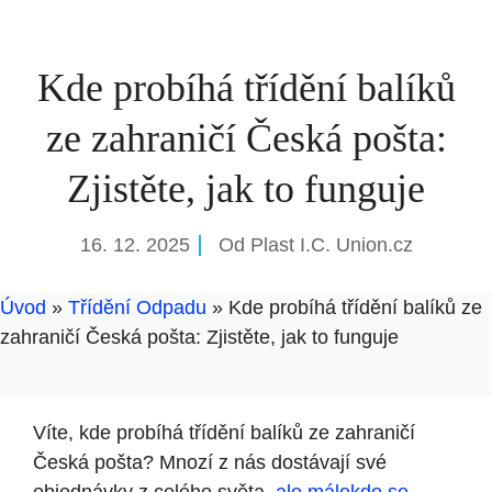
Kde probíhá třídění balíků
ze zahraničí Česká pošta:
Zjistěte, jak to funguje
16. 12. 2025
Od
Plast I.C. Union.cz
Úvod
»
Třídění Odpadu
»
Kde probíhá třídění balíků ze
zahraničí Česká pošta: Zjistěte, jak to funguje
Víte, kde probíhá třídění balíků ze zahraničí
Česká pošta? Mnozí z nás dostávají své