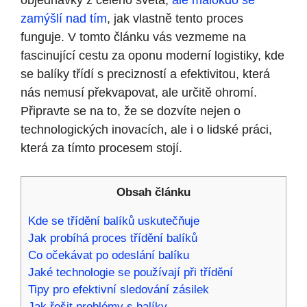
objednávky z celého světa,
ale málokdo se
zamýšlí nad tím
, jak vlastně tento proces
funguje. V tomto článku vás vezmeme na
fascinující cestu za oponu moderní logistiky, kde
se balíky třídí s precizností a efektivitou, která
nás nemusí překvapovat, ale určitě ohromí.
Připravte se na to, že se dozvíte nejen o
technologických inovacích, ale i o lidské práci,
která za tímto procesem stojí.
Obsah článku
Kde se třídění balíků uskutečňuje
Jak probíhá proces třídění balíků
Co očekávat po odeslání balíku
Jaké technologie se používají při třídění
Tipy pro efektivní sledování zásilek
Jak řešit problémy s balíky