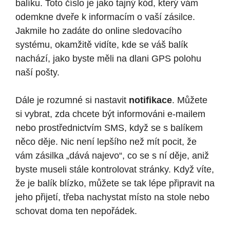
balíku. Toto číslo je jako tajný kód, který vám
odemkne dveře k informacím o vaší zásilce.
Jakmile ho zadáte do online sledovacího
systému, okamžitě vidíte, kde se váš balík
nachází, jako byste měli na dlani GPS polohu
naší pošty.
Dále je rozumné si nastavit
notifikace
. Můžete
si vybrat, zda chcete být informováni e-mailem
nebo prostřednictvím SMS, když se s balíkem
něco děje. Nic není lepšího než mít pocit, že
vám zásilka „dává najevo“, co se s ní děje, aniž
byste museli stále kontrolovat stránky. Když víte,
že je balík blízko, můžete se tak lépe připravit na
jeho přijetí, třeba nachystat místo na stole nebo
schovat doma ten nepořádek.