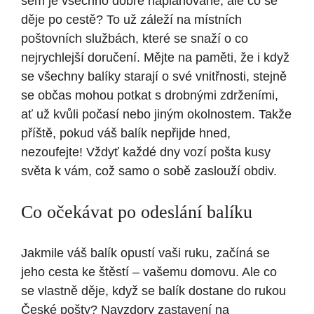
sem je všechno dobře naplánované, ale co se
děje po cestě? To už záleží na místních
poštovních službách, které se snaží o co
nejrychlejší doručení. Mějte na paměti, že i když
se všechny balíky starají o své vnitřnosti, stejně
se občas mohou potkat s drobnými zdrženími,
ať už kvůli počasí nebo jiným okolnostem. Takže
příště, pokud váš balík nepřijde hned,
nezoufejte! Vždyť každé dny vozí pošta kusy
světa k vám, což samo o sobě zaslouží obdiv.
Co očekávat po odeslání balíku
Jakmile váš balík opustí vaši ruku, začíná se
jeho cesta ke štěstí – vašemu domovu. Ale co
se vlastně děje, když se balík dostane do rukou
České pošty? Navzdory zastavení na