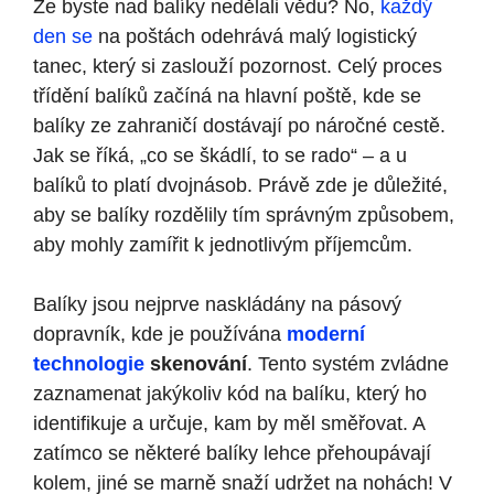
Že byste nad balíky nedělali vědu? No,
každý
den se
na poštách odehrává malý logistický
tanec, který si zaslouží pozornost. Celý proces
třídění balíků začíná na hlavní poště, kde se
balíky ze zahraničí dostávají po náročné cestě.
Jak se říká, „co se škádlí, to se rado“ – a u
balíků to platí dvojnásob. Právě zde je důležité,
aby se balíky rozdělily tím správným způsobem,
aby mohly zamířit k jednotlivým příjemcům.
Balíky jsou nejprve naskládány na pásový
dopravník, kde je používána
moderní
technologie
skenování
. Tento systém zvládne
zaznamenat jakýkoliv kód na balíku, který ho
identifikuje a určuje, kam by měl směřovat. A
zatímco se některé balíky lehce přehoupávají
kolem, jiné se marně snaží udržet na nohách! V