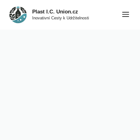
Přeskočit
Plast I.C. Union.cz
na
M
Inovativní Cesty k Udržitelnosti
obsah