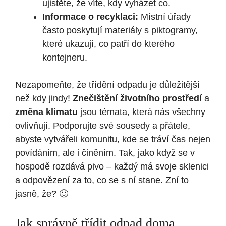
ujistěte, že víte, kdy vyházet co.
Informace o recyklaci:
Místní úřady
často poskytují materiály s piktogramy,
které ukazují, co patří do kterého
kontejneru.
Nezapomeňte, že třídění odpadu je důležitější
než kdy jindy!
Znečištění životního prostředí
a
změna klimatu
jsou témata, která nás všechny
ovlivňují. Podporujte své sousedy a přátele,
abyste vytvářeli komunitu, kde se tráví čas nejen
povídáním, ale i činěním. Tak, jako když se v
hospodě rozdává pivo – každý má svoje sklenici
a odpovězení za to, co se s ní stane. Zní to
jasně, že? 🙂
Jak správně třídit odpad doma