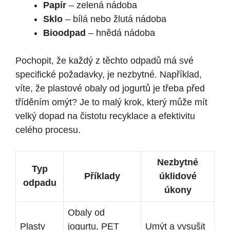
Papír
– zelená nádoba
Sklo
– bílá nebo žlutá nádoba
Bioodpad
– hnědá nádoba
Pochopit, že každý z těchto odpadů má své
specifické požadavky, je nezbytné. Například,
víte, že plastové obaly od jogurtů je třeba před
tříděním omýt? Je to malý krok, který může mít
velký dopad na čistotu recyklace a efektivitu
celého procesu.
Nezbytné
Typ
Příklady
úklidové
odpadu
úkony
Obaly od
Plasty
jogurtu, PET
Umýt a vysušit