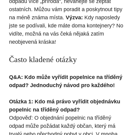
odpadu více „příroda“, neváhejte se zeptat
ostatních. Můžou vám poradit a poskytnout tipy
na méně známa místa.
Výzva:
Kdy naposledy
jste se podívali, kde máte doma kontejnery? No
vidíte, možná na vás čeká nějaká zatím
neobjevená kráska!
Často kladené otázky
Q&A: Kdo může vyřídit popelnice na tříděný
odpad? Jednoduchý návod pro každého!
Otázka 1: Kdo má právo vyřídit objednávku
popelnic na tříděný odpad?
Odpověď: O objednání popelnic na tříděný
odpad může požádat každý občan, který má
trvalý nebo přechodný pobyt v obci. V mnoha