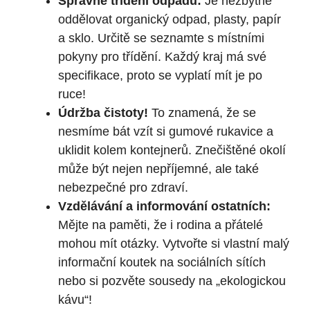
Správné třídění odpadu:
Je nezbytné
oddělovat organický odpad, plasty, papír
a sklo. Určitě se seznamte s místními
pokyny pro třídění. Každý kraj má své
specifikace, proto se vyplatí mít je po
ruce!
Údržba čistoty!
To znamená, že se
nesmíme bát vzít si gumové rukavice a
uklidit kolem kontejnerů. Znečištěné okolí
může být nejen nepříjemné, ale také
nebezpečné pro zdraví.
Vzdělávání a informování ostatních:
Mějte na paměti, že i rodina a přátelé
mohou mít otázky. Vytvořte si vlastní malý
informační koutek na sociálních sítích
nebo si pozvěte sousedy na „ekologickou
kávu“!