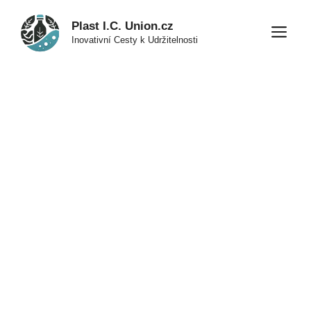
Přeskočit
Plast I.C. Union.cz
na
M
Inovativní Cesty k Udržitelnosti
obsah