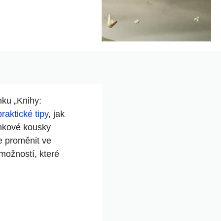
nku „Knihy:
praktické tipy
, jak
ínkové kousky
je proměnit ve
možností, které