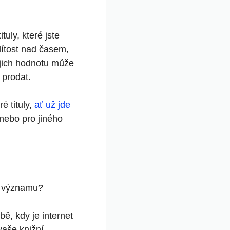
uly, které jste
lítost nad časem,
jejich hodnotu může
 prodat.
é tituly,
ať už jde
nebo pro jiného
na významu?
ě, kdy je internet
vaše knižní