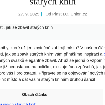
starých knih
27. 9. 2025
Od
Plast I.C. Union.cz
, jak se zbavit starých knih
nihy, které už jen zbytečně zabírají místo? V našem člá
, jak se zbavit starých knih“ vám přinášíme inspiraci a
aných svazků elegantně zbavit. Ať už se jedná o vzpom
 se již nedostanou na poličku, existuje řada způsobů, jak 
ro vás i pro ostatní. Připravte se na objevování nových 
it místo a dát vašim starým knihám druhou šanci!
Obsah článku
u svých starých knih