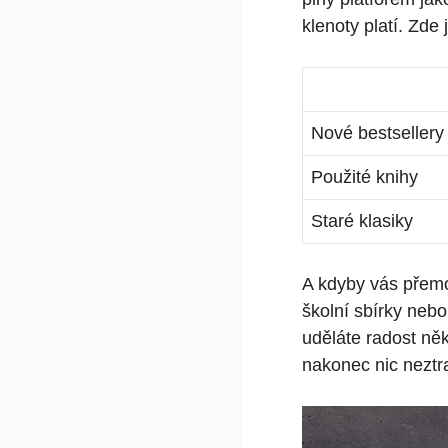
klenoty platí. Zde
Nové bestsellery
Použité knihy
Staré klasiky
A kdyby vás přemo
školní sbírky nebo
uděláte radost něk
nakonec nic neztrat