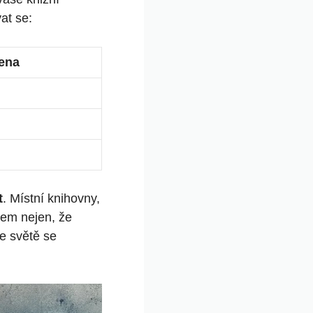
at se:
ena
t
. Místní knihovny,
bem nejen, že
Ve světě se