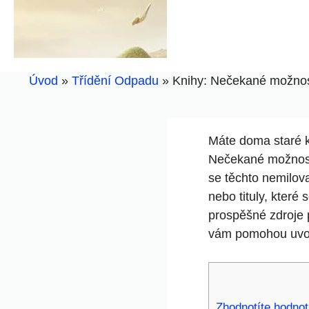
Úvod
»
Třídění Odpadu
»
Knihy: Nečekané možnosti
Máte doma staré k
Nečekané možnosti
se těchto nemilov
nebo tituly, které
prospěšné zdroje p
vám pomohou uvoln
Zhodnotíte hodnot