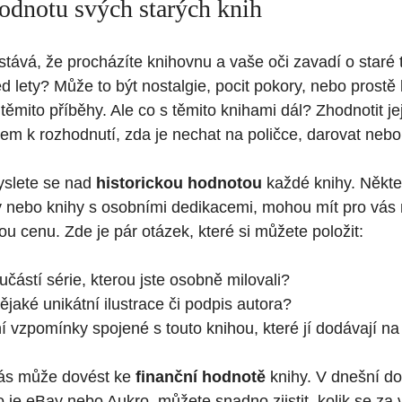
odnotu svých starých knih
tává, že procházíte knihovnu a vaše oči zavadí o staré tit
d lety? Může to být nostalgie, pocit pokory, nebo prostě 
i s těmito příběhy. Ale co s těmito knihami dál? Zhodnotit 
em k rozhodnutí, zda je nechat na poličce, darovat nebo
yslete se nad
historickou hodnotou
každé knihy. Někter
y nebo knihy s osobními dedikacemi, mohou mít pro vás 
u cenu. Zde je pár otázek, které si můžete položit:
učástí série, kterou jste osobně milovali?
jaké unikátní ilustrace či podpis autora?
 vzpomínky spojené s touto knihou, které jí dodávají 
vás může dovést ke
finanční hodnotě
knihy. V dnešní dob
o je eBay nebo Aukro, můžete snadno zjistit, kolik se za 