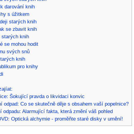
 k darování knih
ihy s úžitkem
deji starých knih
ak se zbavit knih
t starých knih
eré se mohou hodit
vnu svých snů
starých knih
ublikum pro knihy
di
ajíat:
ce: Šokující pravda o likvidaci konvic
 odpad: Co se skutečně děje s obsahem vaší popelnice?
í odpadu: Alarmující fakta, která změní váš pohled
VD: Optická alchymie - proměňte staré disky v umění!