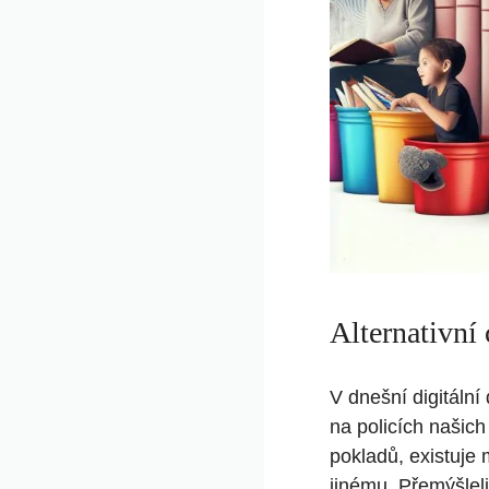
Alternativní 
V dnešní digitální
na policích našic
pokladů, existuje 
jinému. Přemýšleli