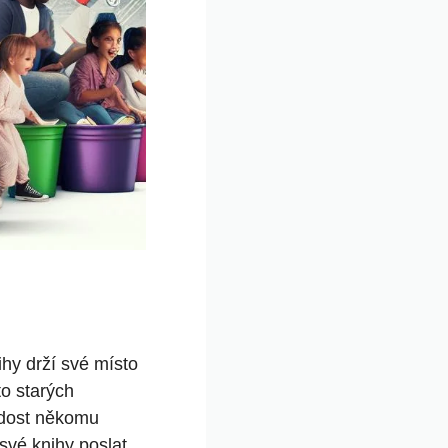
ihy drží své místo
o starých
radost někomu
své knihy poslat