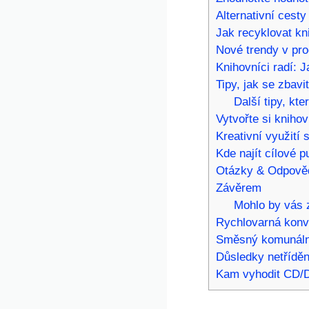
Alternativní cesty
Jak recyklovat kn
Nové trendy v pro
Knihovníci radí: J
Tipy, jak se zbavi
Další tipy, kt
Vytvořte si kniho
Kreativní využití 
Kde najít cílové p
Otázky & Odpově
Závěrem
Mohlo by vás z
Rychlovarná konvi
Směsný komunální
Důsledky netříděn
Kam vyhodit CD/D