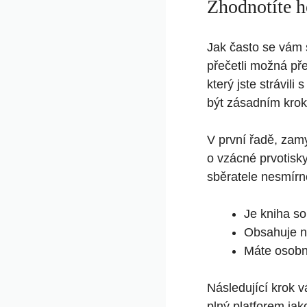
Zhodnotíte h
Jak často se vám s
přečetli možná pře
který jste strávil
být zásadním krok
V první řadě, zam
o vzácné prvotisk
sběratele nesmírno
Je kniha so
Obsahuje ně
Máte osobní
Následující krok 
plný platforem jak