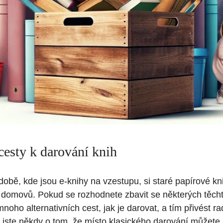
cesty k darování knih
 době, kde jsou e-knihy na vzestupu, si staré papírové kn
h domovů. Pokud se rozhodnete zbavit se některých těcht
mnoho alternativních cest, jak je darovat, a tím přivést 
 jste někdy o tom, že místo klasického darování můžete 