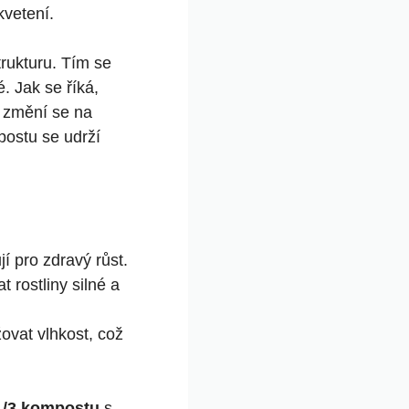
 kvetení.
strukturu. Tím se‍
 Jak ⁤se říká,
c, změní se na
mpostu se udrží
í pro zdravý​ růst.
 rostliny silné a
vat vlhkost, což
1/3⁤ kompostu
s