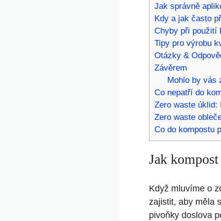
Jak správně ‍apli
Kdy ⁤a ‌jak často 
Chyby při použití
Tipy pro ‍výrobu 
Otázky & Odpově
Závěrem
Mohlo by vás z
Co nepatří do kom
Zero waste úklid:
Zero waste obleč
Co do kompostu p
Jak kompost 
Když mluvíme o zdra
zajistit,⁤ aby měl
pivoňky doslova ​