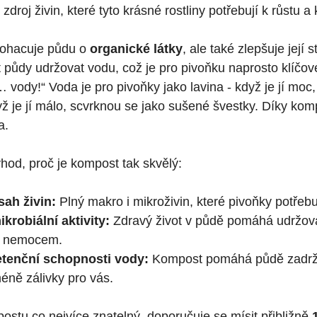
 zdroj živin, které ⁣tyto ⁤krásné rostliny potřebují k růstu a
ohacuje⁢ půdu o
organické látky
, ⁤ale ​také zlepšuje její 
 půdy udržovat ​vodu,​ což je pro pivoňku naprosto klíčové.
 ​… ‌vody!“ Voda je ‌pro pivoňky jako ​lavina -​ když je jí mo
yž⁢ je jí‍ málo, scvrknou se jako sušené‌ švestky.​ Díky​ ko
a.
ýhod, ‍proč⁣ je kompost tak skvělý:
sah živin:
Plný makro⁤ i mikroživin, které pivoňky ‌potřebuj
robiální ​aktivity:
Zdravý život v‍ půdě ‌pomáhá udržovat⁢
či nemocem.
retenční schopnosti vody:
Kompost pomáhá půdě zadržo
ně​ zálivky pro vás.
postu co nejvíce​ znatelný, doporučuje se mísit přibližně