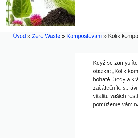
Úvod
»
Zero Waste
»
Kompostování
»
Kolik kompo
Když se zamyslíte n
otázka:⁣ „Kolik ko
bohaté ⁣úrody a⁤ k
začátečník,‍ správ
vitalitu vašich ros
‌pomůžeme‍ vám naj