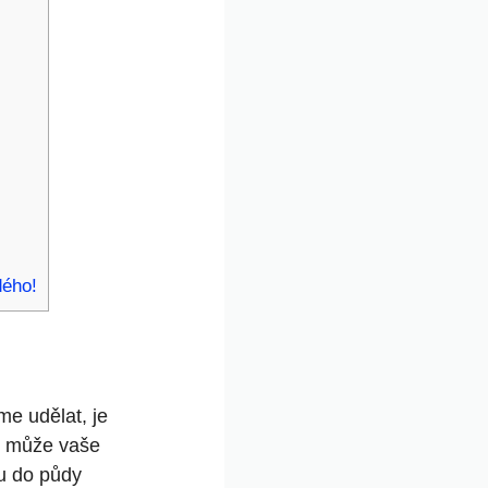
dého!
⁣ udělat, je‍
rý může vaše
u do ⁣půdy