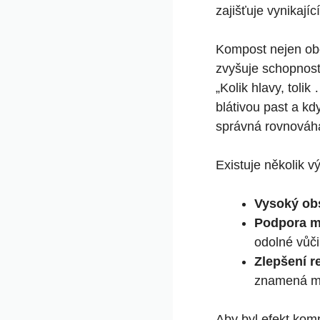
zajišťuje vynikající
Kompost nejen ob
zvyšuje​ schopnost
„Kolik hlavy, tolik
⁢blátivou past a kd
správná‍ rovnováh
Existuje⁣ několik v
Vysoký ⁤ob
Podpora mik
odolné ⁤vů
Zlepšení ⁣
znamená mé
Aby byl ⁣efekt kom