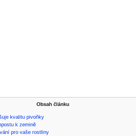
Obsah článku
šuje kvalitu pivoňky
mpostu‌ k zemině
ání pro vaše rostliny