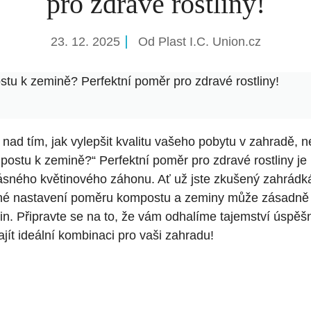
pro zdravé rostliny!
23. 12. 2025
Od
Plast I.C. Union.cz
stu k zemině? Perfektní poměr pro zdravé rostliny!
ad⁢ tím,‌ jak vylepšit ⁣kvalitu vašeho pobytu v zahradě,‌ ne
mpostu k zemině?“ Perfektní poměr pro zdravé rostliny je
rásného ‍květinového záhonu. ‌Ať už jste zkušený‌ zahrád
né nastavení poměru‌ kompostu a zeminy může zásadně ⁣ov
tlin. Připravte se ⁢na‍ to, ‌že vám odhalíme tajemství ​úspě
ít ideální kombinaci pro vaši​ zahradu!