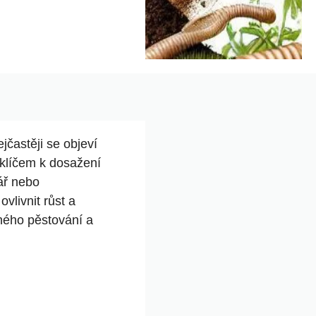
jčastěji se objeví⁢
 klíčem‍ k dosažení
kář nebo
livnit‌ růst a
šného‌ pěstování a