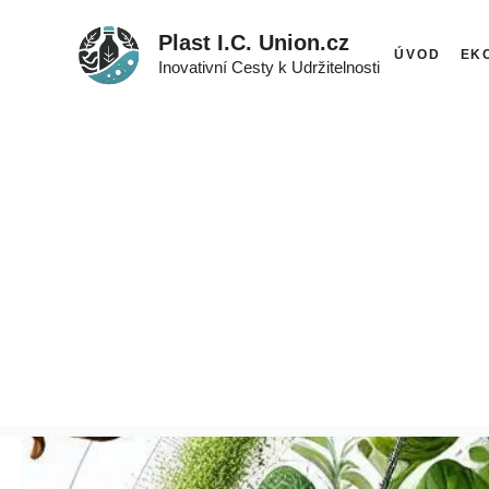
Přeskočit
Plast I.C. Union.cz
na
ÚVOD
EK
Inovativní Cesty k Udržitelnosti
obsah