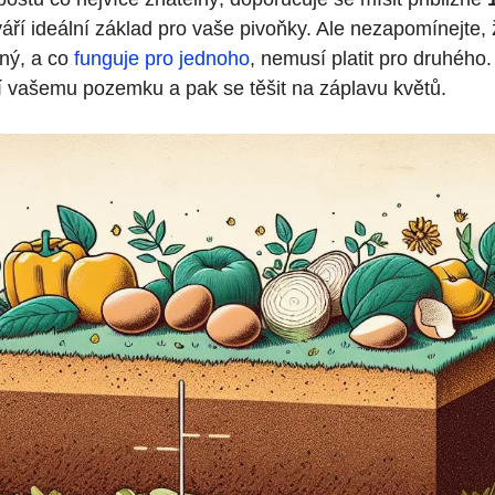
váří ideální⁣ základ pro ​vaše pivoňky. Ale nezapomínejte,
ný, ‌a co
funguje pro jednoho
, nemusí platit pro ‌druhého.
 vašemu pozemku ‍a pak se těšit na záplavu⁣ květů.