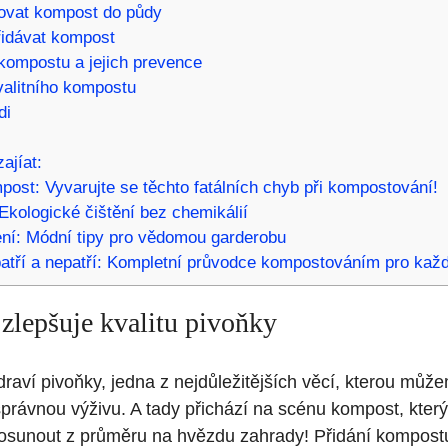
kovat kompost do‍ půdy
přidávat kompost
 kompostu a jejich prevence
kvalitního kompostu
di
ajíat:
post: Vyvarujte se těchto fatálních chyb při kompostování!
 Ekologické čištění bez chemikálií
ení: Módní tipy pro vědomou garderobu
atří a nepatří: Kompletní průvodce kompostováním pro kaž
⁤zlepšuje kvalitu pivoňky
ví ​pivoňky, jedna ⁢z‌ nejdůležitějších věcí, kterou můžeme
a ⁢správnou výživu. ‍A tady přichází na‍ scénu kompost, kte
posunout z ‌průměru ⁤na hvězdu zahrady! Přidání kompost