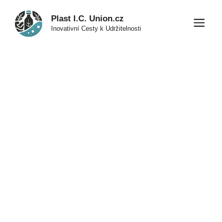
Přeskočit
Plast I.C. Union.cz
na
M
Inovativní Cesty k Udržitelnosti
obsah