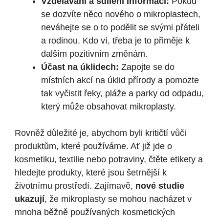
Vzdělávání a sdílení informací:
Pokud
se dozvíte něco nového o mikroplastech,
neváhejte se o to podělit se svými přáteli
a rodinou. Kdo ví, třeba je to přiměje k
dalším pozitivním změnám.
Účast na úklidech:
Zapojte se do
místních akcí na úklid přírody a pomozte
tak vyčistit řeky, pláže a parky od odpadu,
který může obsahovat mikroplasty.
Rovněž důležité je, abychom byli kritičtí vůči
produktům, které používáme. Ať již jde o
kosmetiku, textilie nebo potraviny, čtěte etikety a
hledejte produkty, které jsou šetrnější k
životnímu prostředí. Zajímavě,
nové studie
ukazují
, že mikroplasty se mohou nacházet v
mnoha běžně používaných kosmetických