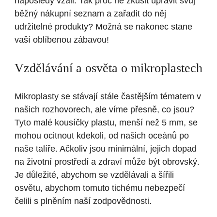
naposledy vzali. Tak proč ne zkusit upravit svůj
běžný nákupní seznam a zařadit do něj
udržitelné produkty? Možná se nakonec stane
vaší oblíbenou zábavou!
Vzdělávání a osvěta o mikroplastech
Mikroplasty se stávají stále častějším tématem v
našich rozhovorech, ale víme přesně, co jsou?
Tyto malé kousíčky plastu, menší než 5 mm, se
mohou ocitnout kdekoli, od našich oceánů po
naše talíře. Ačkoliv jsou minimální, jejich dopad
na životní prostředí a zdraví může být obrovský.
Je důležité, abychom se vzdělávali a šířili
osvětu, abychom tomuto tichému nebezpečí
čelili s plněním naší zodpovědnosti.