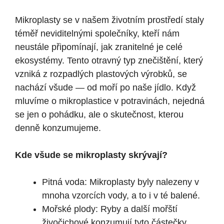
Mikroplasty se v našem životním prostředí staly
téměř neviditelnými společníky, kteří nám
neustále připomínají, jak zranitelné je celé
ekosystémy. Tento otravný typ znečištění, který
vzniká z rozpadlých plastových výrobků, se
nachází všude — od moří po naše jídlo. Když
mluvíme o mikroplastice v potravinách, nejedná
se jen o pohádku, ale o skutečnost, kterou
denně konzumujeme.
Kde všude se mikroplasty skrývají?
Pitná voda: Mikroplasty byly nalezeny v
mnoha vzorcích vody, a to i v té balené.
Mořské plody: Ryby a další mořští
živočichové konzumují tyto částečky,