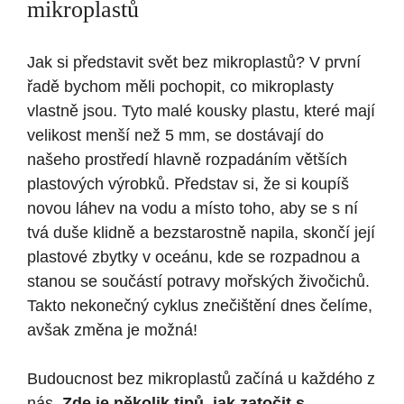
mikroplastů
Jak si představit svět bez mikroplastů? V první
řadě bychom měli pochopit, co mikroplasty
vlastně jsou. Tyto malé kousky plastu, které mají
velikost menší než 5 mm, se dostávají do
našeho prostředí hlavně rozpadáním větších
plastových výrobků. Představ si, že si koupíš
novou láhev na vodu a místo toho, aby se s ní
tvá duše klidně a bezstarostně napila, skončí její
plastové zbytky v oceánu, kde se rozpadnou a
stanou se součástí potravy mořských živočichů.
Takto nekonečný cyklus znečištění dnes čelíme,
avšak změna je možná!
Budoucnost bez mikroplastů začíná u každého z
nás.
Zde je několik tipů, jak zatočit s