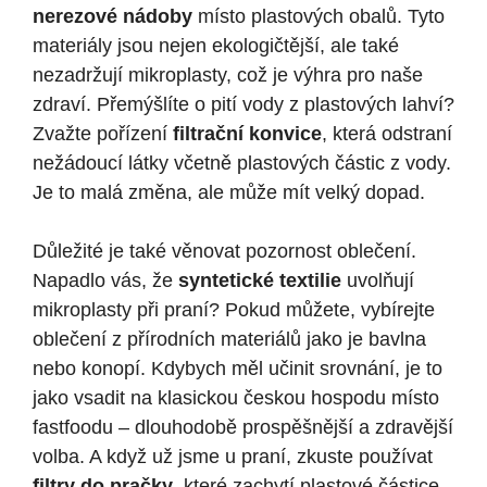
nerezové nádoby
místo plastových obalů. Tyto
materiály jsou nejen ekologičtější, ale také
nezadržují mikroplasty, což je výhra pro naše
zdraví. Přemýšlíte o pití vody z plastových lahví?
Zvažte pořízení
filtrační konvice
, která odstraní
nežádoucí látky včetně plastových částic z vody.
Je to malá změna, ale může mít velký dopad.
Důležité je také věnovat pozornost oblečení.
Napadlo vás, že
syntetické textilie
uvolňují
mikroplasty při praní? Pokud můžete, vybírejte
oblečení z přírodních materiálů jako je bavlna
nebo konopí. Kdybych měl učinit srovnání, je to
jako vsadit na klasickou českou hospodu místo
fastfoodu – dlouhodobě prospěšnější a zdravější
volba. A když už jsme u praní, zkuste používat
filtry do pračky
, které zachytí plastové částice