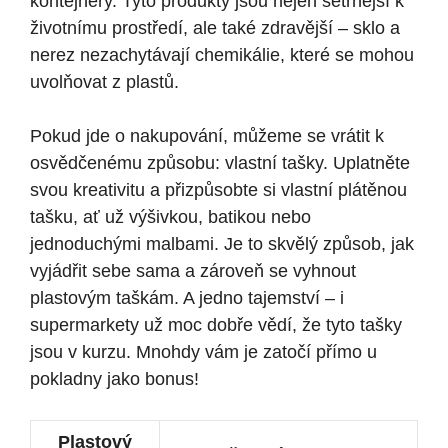
kontejnery. Tyto produkty jsou nejen šetrnější k
životnímu prostředí, ale také zdravější – sklo a
nerez nezachytávají chemikálie, které se mohou
uvolňovat z plastů.
Pokud jde o nakupování, můžeme se vrátit k
osvědčenému způsobu: vlastní tašky. Uplatněte
svou kreativitu a přizpůsobte si vlastní plátěnou
tašku, ať už výšivkou, batikou nebo
jednoduchými malbami. Je to skvělý způsob, jak
vyjádřit sebe sama a zároveň se vyhnout
plastovým taškám. A jedno tajemství – i
supermarkety už moc dobře vědí, že tyto tašky
jsou v kurzu. Mnohdy vám je zatočí přímo u
pokladny jako bonus!
Plastový