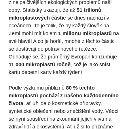
z nejpalčivějších ekologických problémů naší
doby. Statistky ukazují, že až
51 trilionů
mikroplastových částic
se dnes nachází v
oceánech. To je tolik, že by každý člověk na
Zemi mohl mít kolem
1 milionu mikroplastů
na
své hlavě! A co je horší, mnohé z těchto částic
se dostávají do potravinového řetězce.
Odhaduje se, že průměrný Evropan konzumuje
11 000 mikroplastů ročně
, což je jako sníst
kartu debetní karty každý týden!
Podle výzkumu přibližně
80 % těchto
mikroplastů pochází z našeho každodenního
života
, ať už jde o kosmetické přípravky,
syntetické oblečení nebo znečištění vody. Vědci
se nyní soustředí na zkoumání jejich vlivu na
zdraví lidí a ekosystémů. Ať už si to přiznáme