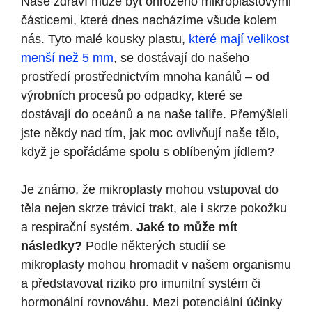
Naše zdraví může být ohroženo mikroplastovými
částicemi, které dnes nacházíme všude kolem
nás. Tyto malé kousky plastu,
které mají velikost
menší než 5 mm
, se dostávají do našeho
prostředí prostřednictvím mnoha kanálů – od
výrobních procesů po odpadky, které se
dostávají do oceánů a na naše talíře. Přemýšleli
jste někdy nad tím, jak moc ovlivňují naše tělo,
když je spořádáme spolu s oblíbeným jídlem?
Je známo, že mikroplasty mohou vstupovat do
těla nejen skrze trávicí trakt, ale i skrze pokožku
a respirační systém.
Jaké to může mít
následky?
Podle některých studií se
mikroplasty mohou hromadit v našem organismu
a představovat riziko pro imunitní systém či
hormonální rovnováhu. Mezi potenciální účinky