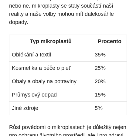
nebo ne, mikroplasty se staly součástí naší
reality a naše volby mohou mít dalekosáhle
dopady.
Typ mikroplastů
Procento
Oblékání a textil
35%
Kosmetika a péče o pleť
25%
Obaly a obaly na potraviny
20%
Průmyslový odpad
15%
Jiné zdroje
5%
Růst povědomí o mikroplastech je důležitý nejen
pro ochranu životního prostředí, ale i pro zdraví