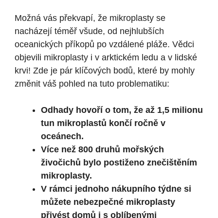
Možná vás překvapí, že mikroplasty se
nacházejí téměř všude, od nejhlubších
oceanických příkopů po vzdálené pláže. Vědci
objevili mikroplasty i v arktickém ledu a v lidské
krvi! Zde je pár klíčových bodů, které by mohly
změnit váš pohled na tuto problematiku:
Odhady hovoří o tom, že až 1,5 milionu
tun mikroplastů končí ročně v
oceánech.
Více než 800 druhů mořských
živočichů bylo postiženo znečištěním
mikroplasty.
V rámci jednoho nákupního týdne si
můžete nebezpečné mikroplasty
přivést domů i s oblíbenými