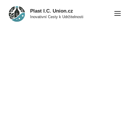
Přeskočit
Plast I.C. Union.cz
na
M
Inovativní Cesty k Udržitelnosti
obsah