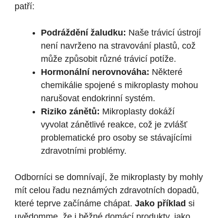
patří:
Podráždění žaludku:
Naše trávicí ústrojí
není navrženo na stravování plastů, což
může způsobit různé trávicí potíže.
Hormonální nerovnováha:
Některé
chemikálie spojené s mikroplasty mohou
narušovat endokrinní systém.
Riziko zánětů:
Mikroplasty dokáží
vyvolat zánětlivé reakce, což je zvlášť
problematické pro osoby se stávajícími
zdravotními problémy.
Odborníci se domnívají, že mikroplasty by mohly
mít celou řadu neznámých zdravotních dopadů,
které teprve začínáme chápat.
Jako příklad
si
uvědomme, že i běžné domácí produkty, jako