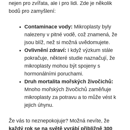
nejen pro zvířata, ale i pro lidi. Zde je několik
bodů pro zamyšlení:
Contaminace vody:
Mikroplasty byly
nalezeny v pitné vodě, což znamená, že
jsou blíž, než si možná uvědomujete.
Ovlivnění zdraví:
I když výzkum stále
pokračuje, některé studie naznačují, že
mikroplasty mohou být spojeny s
hormonálními poruchami.
Druh mortalita mořských živočichů:
Mnoho mořských živočichů zaměňuje
mikroplasty za potravu a to může vést k
jejich úhynu.
Že vás to neznepokojuje? Možná nevíte, že
každý rok se na světě vyrábí přibližně 300