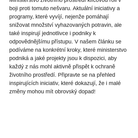
Ministerstvo životního prostředí ⁤klíčovou roli v​
boji proti tomuto nešvaru.⁢ Aktuální ‍iniciativy a⁤
programy, které vyvíjí, nejenže pomáhají
⁢snižovat množství vyhazovaných potravin, ale⁣
také‌ inspirují jednotlivce i podniky k
‌odpovědnějšímu‍ přístupu.⁢ V našem článku se
⁢podíváme na⁢ konkrétní kroky, které ministerstvo
podniká a ​jaké projekty jsou k dispozici,‍ aby
každý⁣ z‌ nás mohl aktivně ‌přispět k ochraně
životního prostředí. Připravte​ se⁣ na přehled
inspirujících iniciativ, které dokazují, že‍ i malé
změny mohou⁣ mít ⁢obrovský dopad!