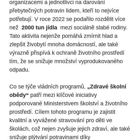
organizacemi⁣ a⁣ jednotlivci na darování
přebytečných potravin lidem,‍ kteří to nejvíce‌
potřebují. V roce 2022 se podařilo rozdělit více
než ⁢
2000 tun jídla
​ mezi⁤ sociálně ⁤slabé‌ rodiny.‌
Tato aktivita‍ nejenže pomáhá zmírnit hlad a
zlepšit živobytí mnoha⁢ domácností, ale ⁣také
výrazně přispívá ⁢k ochraně životního ⁣prostředí
tím, ‌že⁣ se snižuje množství vyprodukovaného
‍odpadu.
Co⁤ se ⁢týče vládních programů,
„Zdravé školní
obědy“
‍patří mezi klíčové iniciativy
podporované Ministerstvem školství a životního
prostředí. Cílem tohoto programu je zajistit
kvalitní⁢ a vyvážené ⁤stravování pro ⁣děti ve​
školách, což nejen zvyšuje jejich zdraví,⁢ ale také
snižuje plýtvání⁢ potravinami díky