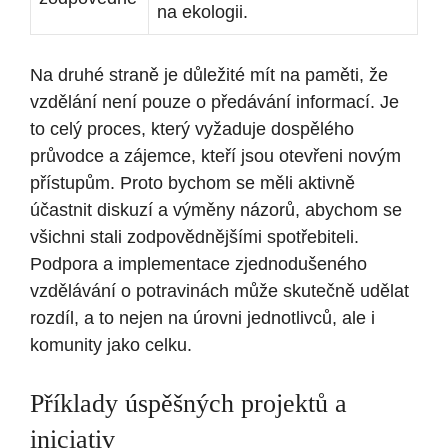
na‍ ekologii.
Na druhé⁤ straně je důležité ⁢mít na paměti,​ že
vzdělání ⁢není ⁤pouze o předávání informací. Je
to⁣ celý proces, který vyžaduje dospělého
‍průvodce a zájemce, kteří jsou ​otevřeni novým
⁤přístupům. Proto bychom se měli aktivně
⁢účastnit‍ diskuzí a výměny názorů, ⁣abychom​ se⁤
všichni stali zodpovědnějšími ​spotřebiteli.
Podpora a implementace zjednodušeného
vzdělávání o⁣ potravinách může skutečně udělat
rozdíl, a‌ to‍ nejen na ⁣úrovni jednotlivců, ale i
komunity​ jako celku.
Příklady⁤ úspěšných projektů ​a
iniciativ