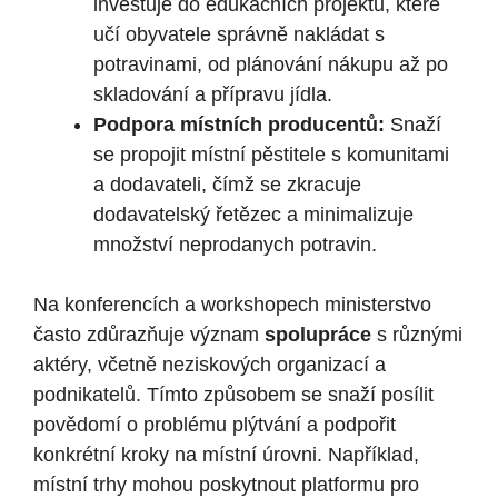
investuje‌ do edukačních projektů, ‌které
učí‍ obyvatele správně nakládat s⁣
potravinami, od plánování nákupu ⁤až‍ po
skladování ‌a přípravu jídla.
Podpora ‍místních producentů:
⁢Snaží
se propojit ⁢místní pěstitele s komunitami
a​ dodavateli, čímž se zkracuje
dodavatelský ⁤řetězec a minimalizuje
množství neprodanych ‍potravin.
Na ​konferencích‌ a workshopech ministerstvo
často zdůrazňuje význam
spolupráce
s různými
aktéry, včetně neziskových organizací​ a
podnikatelů. Tímto způsobem se snaží posílit
povědomí o problému ‌plýtvání ‍a podpořit ​
konkrétní kroky ⁣na místní úrovni.⁣ Například,
místní⁤ trhy ⁣mohou poskytnout platformu pro