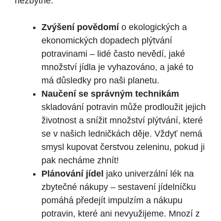
‌nezbytné:
Zvýšení ​povědomí
o ekologických a
ekonomických dopadech ⁤plýtvání⁣
potravinami – ​lidé často nevědí, jaké
množství jídla‌ je⁢ vyhazováno, a ​jaké to
má ​důsledky pro naši planetu.
Naučení se ⁢správným‍ technikám
⁤skladování ​potravin může prodloužit jejich
​životnost⁢ a snížit množství plýtvání, ​které​
se v našich ledničkách děje. Vždyť nemá
smysl ⁢kupovat čerstvou zeleninu, ⁤pokud ji
pak necháme zhnít!
Plánování jídel
jako⁣ univerzální lék na
zbytečné nákupy – sestavení jídelníčku
pomáhá předejít‌ impulzím a ⁢nákupu⁢
potravin,⁣ které ani nevyužijeme. ‌Mnozí‌ z‌