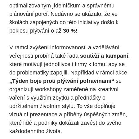
⁣optimalizovaným jídelníčkům a správnému
plánování⁢ porcí. Nedávno‌ se ukázalo, že‌ ve
školách ⁣zapojených do této iniciativy došlo k
poklesu ⁢plýtvání o⁤ až​
30 %!
V rámci zvýšení informovanosti a vzdělávání
veřejnosti probíhá také‌ řada
soutěží a kampaní
,
které motivují jednotlivce i firmy k tomu, aby se
do problematiky zapojili. Například v rámci akce
„Týden ‍boje proti⁣ plýtvání potravinami“
se
organizují workshopy zaměřené na kreativní
vaření s využitím ⁢zbytků a přednášky o
udržitelném životním stylu. To vše doplňuje
vizuální prezentace ⁤a příběhy úspěšných ⁤změn,
⁣které lidé ⁤a podniky dokázali zavést do svého
každodenního života.