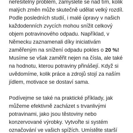
neřešitelný ​problém, ​zamyslete se ​nad tím, kolik
malých změn může​ skutečně udělat⁤ velký rozdíl.
Podle​ posledních studií, i malé úpravy v našich
každodenních zvycích ⁢mohou​ snížit celkový⁣
objem potravinového ⁤odpadu. Například, v
Německu zaznamenali díky‍ iniciativám
‌zaměřeným na snížení odpadu pokles o⁤
20 %!
⁣
Musíme se však⁣ zaměřit nejen na čísla, ale také
na hodnotu, kterou ⁢potraviny přinášejí. Když⁢ si ​
uvědomíme, kolik‍ práce a zdrojů⁣ stojí za⁢ naším
jídlem, motivace‌ se dostaví sama.
Podívejme se také ⁣na ‍praktické příklady, jak
můžeme efektivně zacházet ⁢s ⁣trvanlivými
potravinami, jako jsou těstoviny nebo
‌konzervované ​výrobky.⁣ Vytvořte si systém⁢
označování ve vašich spížích. Umístěte starší