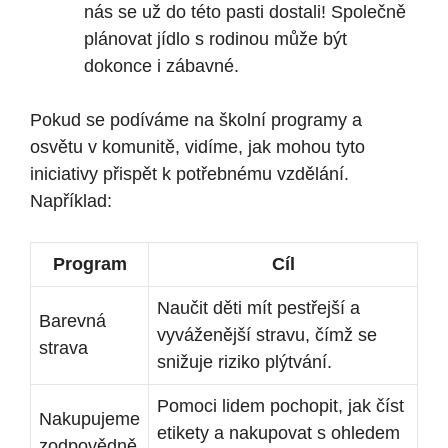
nás se⁣ už do této‍ pasti dostali! Společně
⁤plánovat jídlo s⁢ rodinou může být
dokonce i ⁤zábavné.
Pokud⁤ se podíváme ‌na školní programy a
⁤osvětu ‍v⁣ komunitě, vidíme, ⁣jak‍ mohou ⁣tyto
⁢iniciativy přispět k potřebnému vzdělání.
Například:
Program
Cíl
Naučit ⁢děti mít ⁤pestřejší a
Barevná⁢
vyváženější ⁣stravu, čímž se
strava
snižuje riziko⁣ plýtvání.
Pomoci ‌lidem pochopit, jak číst ​
Nakupujeme
etikety ⁤a nakupovat ⁣s⁤ ohledem
zodpovědně