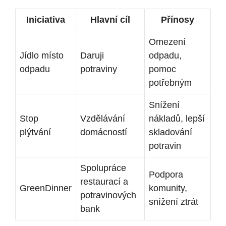
Iniciativa
Hlavní cíl
Přínosy
Omezení
Jídlo místo
Daruji
odpadu,
odpadu
potraviny
pomoc
potřebným
Snížení
Stop
Vzdělávání ​
nákladů, lepší
plýtvání
domácností
skladování
potravin
Spolupráce
Podpora‍
⁣restaurací a⁣
GreenDinner
komunity,
potravinových
snížení ztrát
bank