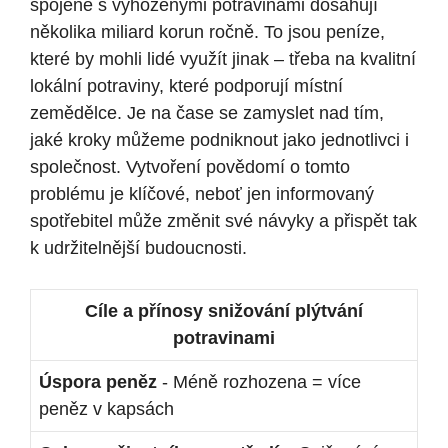
spojené​ s‍ vyhozenými‍ potravinami dosahují
několika miliard ⁤korun ročně.‌ To jsou peníze,
⁣které by ⁤mohli lidé využít‌ jinak – ⁢třeba na kvalitní
lokální​ potraviny, které podporují místní
zemědělce. ​Je na čase ⁣se ⁤zamyslet nad tím,
jaké kroky můžeme‌ podniknout jako jednotlivci i
společnost.‍ Vytvoření povědomí⁤ o tomto
⁣problému je klíčové, neboť jen ⁣informovaný
spotřebitel ⁢může změnit‍ své návyky a přispět tak
⁣k udržitelnější budoucnosti.
Cíle⁢ a přínosy snižování plýtvání
⁤potravinami
Úspora peněz
⁣- ⁤Méně ‌rozhozena‍ =⁢ více
peněz v ⁢kapsách