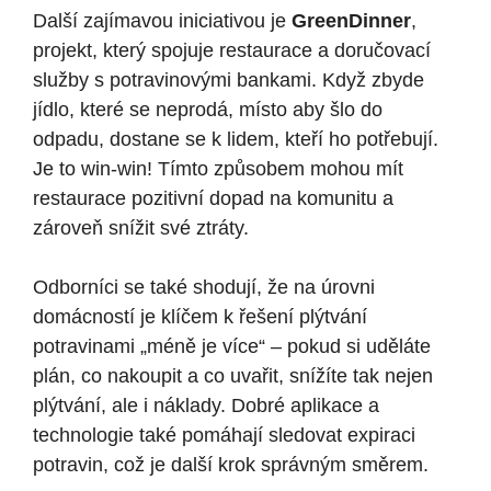
Další⁣ zajímavou iniciativou je⁤
GreenDinner
,
projekt,​ který spojuje restaurace a ​doručovací‌
služby ‍s potravinovými bankami. ⁢Když⁢ zbyde
jídlo,‍ které se neprodá,‌ místo⁤ aby ⁣šlo do
odpadu, dostane se ⁤k lidem, kteří ho potřebují.
⁣Je to⁤ win-win! Tímto‌ způsobem ‍mohou mít
restaurace pozitivní ‍dopad na⁣ komunitu a
zároveň snížit své​ ztráty.
Odborníci se také ​shodují, že na úrovni‌
domácností je klíčem ‍k řešení⁣ plýtvání
potravinami „méně je více“ – pokud si uděláte
plán, co ⁢nakoupit a co⁣ uvařit, snížíte‍ tak nejen
plýtvání, ​ale⁤ i náklady. Dobré⁢ aplikace a
⁢technologie také‍ pomáhají‌ sledovat expiraci
potravin, což je další krok správným ⁤směrem.