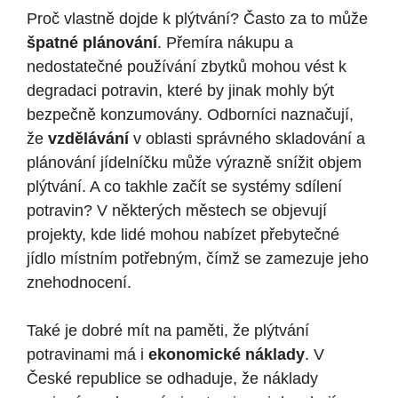
Proč​ vlastně ‌dojde k plýtvání? Často za to může
špatné ⁢plánování
. Přemíra‍ nákupu a
⁢nedostatečné​ používání zbytků mohou vést k
degradaci potravin, které ‍by ‌jinak⁣ mohly být
bezpečně ⁤konzumovány. Odborníci naznačují,
⁤že
vzdělávání
v oblasti správného skladování a
plánování jídelníčku může výrazně snížit ⁣objem
plýtvání.‌ A co takhle začít se systémy sdílení⁣
potravin? V některých ⁤městech‍ se objevují
projekty, kde lidé‍ mohou nabízet přebytečné
jídlo​ místním potřebným, čímž se zamezuje​ jeho
‌znehodnocení.
Také je ​dobré mít na paměti, že plýtvání‌
potravinami má i
ekonomické​ náklady
. V
České republice se odhaduje, že náklady