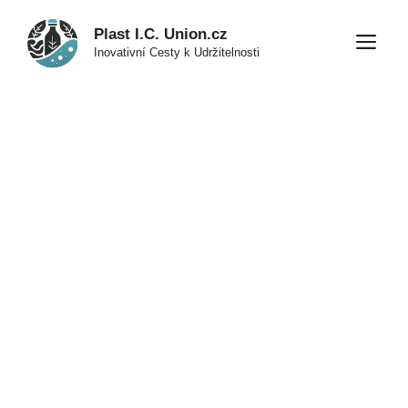
Přeskočit
Plast I.C. Union.cz
na
M
Inovativní Cesty k Udržitelnosti
obsah