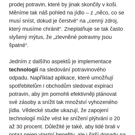
prodej​ potravin, které by⁢ jinak skončily v‍ koši.
‍Měníme tak ‌náš pohled na jídlo – z „něco, co ⁢se
musí⁤ sníst, dokud je čerstvé“ na „cenný zdroj,
který musíme chránit“.⁣ Zneplatňuje se tak často⁣
slyšený mýtus, že‌ „zlevněné potraviny jsou
špatné“.
Jedním z ​dalšího aspektů je implementace
technologií
na sledování potravinového⁣
odpadu. Například aplikace, které ​umožňují
spotřebitelům​ i obchodům sledovat expiraci
potravin, aby jim pomohli efektivněji ⁤plánovat
své zásoby a snížit tak množství vyhozeného
jídla.​ Vědecké studie ⁢ukazují, ‍že zapojení
technologií může vést ke snížení plýtvání ‍o 20
⁤až⁣ 30 procent. Důležité je také, aby lidé brali v
potaz ⁤nejen vlastní benefity, ale i širší ⁢dopady⁤ na⁢