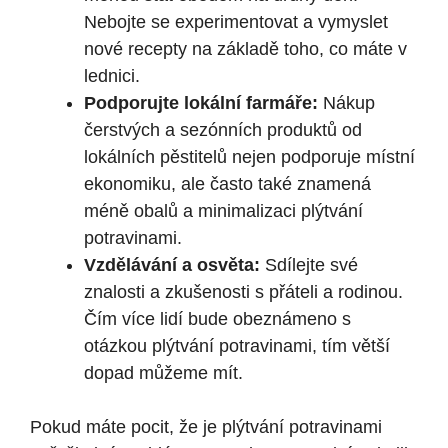
⁣Nebojte ⁣se​ experimentovat a vymyslet
nové recepty na základě‍ toho, co ⁣máte v
lednici.
Podporujte lokální farmáře:
Nákup
‍čerstvých a sezónních produktů ‍od
lokálních pěstitelů nejen podporuje místní
ekonomiku, ale často také ‌znamená⁣
méně obalů ‌a minimalizaci plýtvání
potravinami.
Vzdělávání a osvěta:
Sdílejte své
znalosti⁣ a ​zkušenosti s přáteli ⁣a rodinou.
Čím více‍ lidí bude ‌obeznámeno ⁤s
otázkou plýtvání ‌potravinami, tím větší
dopad můžeme​ mít.
Pokud máte ⁢pocit, že je plýtvání ⁣potravinami