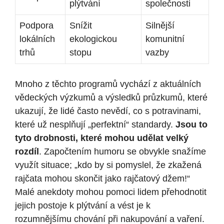
plýtvání
společnosti
Podpora
Snížit
Silnější
lokálních
ekologickou
komunitní​
‌trhů
stopu
vazby
Mnoho ‌z těchto ⁤programů‍ vychází z aktuálních
vědeckých výzkumů a⁣ výsledků‍ průzkumů, které
ukazují, že lidé ⁣často nevědí, co s‌ potravinami,
které ​už nesplňují „perfektní“ standardy.
Jsou to
‌tyto⁣ drobnosti, které mohou udělat⁤ velký
rozdíl
.⁣ Započtením⁣ humoru se ‍obvykle snažíme
využít situace; ⁤„kdo by ⁣si pomyslel,⁢ že zkažená
rajčata‍ mohou skončit jako rajčatový džem!“‌
Malé anekdoty mohou pomoci lidem⁣ přehodnotit
jejich postoje k plýtvání a vést je ​k
rozumnějšímu chování při nakupování ⁣a vaření.