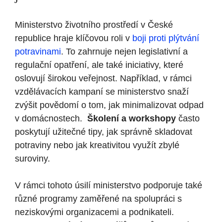
Ministerstvo životního‍ prostředí v České
republice​ hraje klíčovou roli v
boji proti ‍plýtvání
potravinami
. ​To⁣ zahrnuje nejen legislativní a
‌regulační ​opatření, ale také iniciativy, které‌
oslovují širokou ⁤veřejnost.⁣ Například, v rámci
‌vzdělávacích kampaní se ministerstvo snaží
zvýšit povědomí o tom, jak⁣ minimalizovat odpad
v domácnostech. ‍
Školení a workshopy
často
poskytují užitečné tipy, ⁤jak správně skladovat⁣
potraviny nebo jak kreativitou využít zbylé
suroviny.
V⁤ rámci tohoto úsilí ministerstvo podporuje ⁤také
různé programy⁤ zaměřené‍ na ​spolupráci s
neziskovými organizacemi a ⁣podnikateli.‌