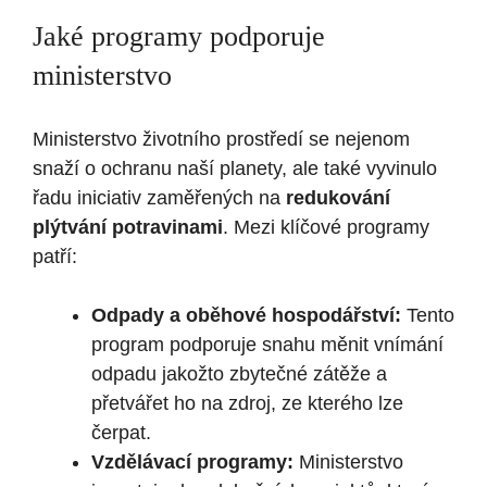
Jaké ⁢programy⁣ podporuje
ministerstvo
Ministerstvo životního‍ prostředí se nejenom
snaží o ochranu naší planety, ale také ⁣vyvinulo
řadu iniciativ zaměřených ‍na
redukování
plýtvání potravinami
. Mezi ‍klíčové programy
patří:
Odpady a oběhové hospodářství:
Tento
program podporuje ⁢snahu⁣ měnit vnímání⁣
odpadu ⁢jakožto⁣ zbytečné ⁣zátěže ‌a
přetvářet⁤ ho na zdroj, ze kterého lze
čerpat.
Vzdělávací programy:
Ministerstvo