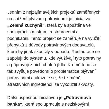
Jedním z nejzajímavějších projektů zaměřených
na snížení⁢ plýtvání potravinami je iniciativa ‍
„Zelená kuchyně“
, která byla spuštěna ve
spolupráci s místními restauracemi a
podnikateli. Tento projekt ⁣se zaměřuje na využití
přebytků z důvody potravinových dodavatelů,
které ‌by‌ jinak skončily⁣ v odpadu. Restaurace se⁢
zapojují ⁢do systému, kde využívají tyto potraviny⁤
a připravují ​z⁤ nich ⁢chutná jídla.⁤ Kromě toho se
‌tak ⁣zvyšuje​ povědomí o problematice plýtvání
potravinami a ⁤ukazuje se, že⁣ i z méně
atraktivních ingrediencí lze vykouzlit skvosty.
Další úspěšnou iniciativou ‍je
„Potravinová
banka“
, která spolupracuje s neziskovými