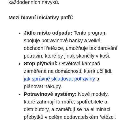
každodenních návyků.
Mezi ‌hlavní iniciativy patří:
Jídlo místo odpadu:
Tento program
spojuje potravinové banky a​ velké
obchodní řetězce, umožňuje tak darování⁤
potravin, které by jinak skončily v koši.
Stop ⁤plýtvání:
Osvětová kampaň
zaměřená na domácnosti, která⁢ učí lidi,
jak správně skladovat potraviny
a
plánovat⁤ nákupy.
Potravinové systémy:
Nové modely,
které zahrnují farmáře,⁣ spotřebitele a
distributory,‍ a zaměřují​ se na⁤ eliminaci
přebytků v celém dodavatelském řetězci.