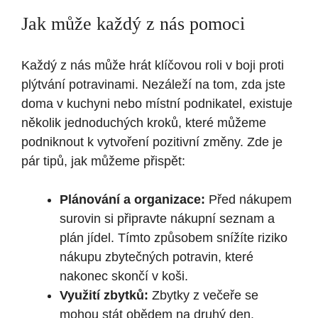
Jak může každý z nás pomoci
Každý ‌z nás může hrát klíčovou​ roli v boji proti
⁤plýtvání potravinami. ⁤Nezáleží na tom, zda jste
doma v kuchyni ‌nebo místní podnikatel,⁤ existuje
⁤několik jednoduchých kroků, které⁢ můžeme⁢
podniknout‍ k ‍vytvoření pozitivní změny. ‌Zde je
pár tipů, jak můžeme přispět:
Plánování ⁤a organizace:
‍Před nákupem
surovin ‌si‌ připravte nákupní seznam a
plán jídel. Tímto způsobem snížíte riziko
nákupu ⁢zbytečných potravin, které​
nakonec skončí⁤ v koši.
Využití zbytků:
Zbytky z večeře se
mohou stát‌ obědem​ na druhý den.