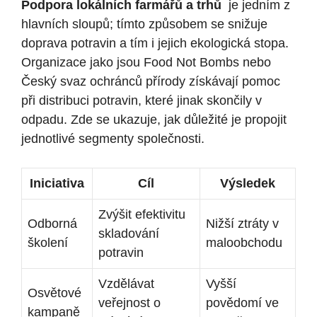
Podpora lokálních farmářů a trhů
‌ je jedním ‌z⁤
hlavních‌ sloupů; tímto ‌způsobem se snižuje
doprava potravin a‌ tím⁢ i ⁢jejich ⁢ekologická⁢ stopa.
‌Organizace jako jsou Food ​Not⁣ Bombs ⁢nebo
Český svaz ochránců přírody získávají pomoc
při ⁢distribuci potravin, které jinak skončily v
odpadu. Zde⁣ se ukazuje, ⁢jak‌ důležité je propojit
jednotlivé segmenty společnosti.
Iniciativa
Cíl
Výsledek
Zvýšit efektivitu
Odborná
Nižší ​ztráty ​v
⁢skladování
školení
maloobchodu
potravin
Vzdělávat​
Vyšší
Osvětové
veřejnost ‍o
‍povědomí ve
kampaně