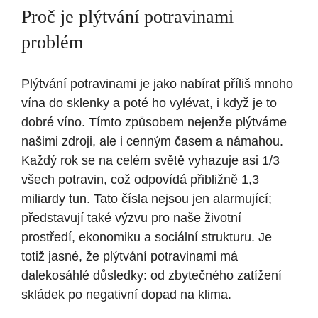
Proč je ⁣plýtvání ‍potravinami
problém
Plýtvání potravinami je ​jako‍ nabírat příliš mnoho
vína do⁤ sklenky a poté ho vylévat, i když je to
dobré⁢ víno. Tímto způsobem nejenže plýtváme
našimi⁢ zdroji, ale ⁤i cenným časem a námahou.
Každý rok se‍ na celém světě vyhazuje asi 1/3
všech⁤ potravin, ‌což odpovídá přibližně ⁣1,3
miliardy tun. ‌Tato‌ čísla nejsou jen ‍alarmující;
představují také⁣ výzvu ‌pro ⁣naše životní
⁤prostředí,⁤ ekonomiku a sociální strukturu. Je
totiž jasné, že plýtvání potravinami má
dalekosáhlé důsledky:⁢ od zbytečného ‍zatížení
skládek⁣ po ​negativní dopad⁢ na​ klima.