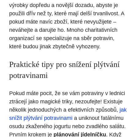
výrobky dopředu⁤ a novější dozadu, abyste​ je ​
použili dřív než ty, ​které mají delší trvanlivost. A⁤
pokud máte navíc zboží,⁣ které nevyužijete –
neváhejte‍ a ‍darujte⁤ ho.⁣ Mnoho charitativních
organizací se specializuje ⁢na sběr potravin,
které budou jinak​ zbytečně vyhozeny.
Praktické ⁤tipy pro ‍snížení plýtvání
potravinami
Pokud ⁢máte pocit, že se vám potraviny v lednici
⁣ztrácejí ‍jako magické⁤ triky,⁢ nezoufejte! Existuje
⁢několik jednoduchých ‌a efektivních‌ způsobů,
jak
snížit plýtvání potravinami
a uniknout⁤ fatálnímu⁤
osudu zkaženého jogurtu ‌nebo zvadlého salátu.
Prvním krokem‌ je
plánování⁢ jídelníčku
. Když ​