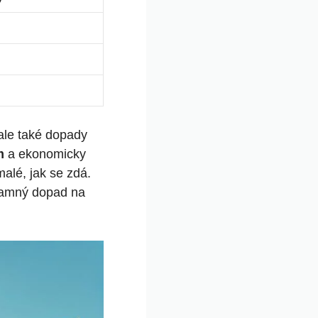
 ale také dopady
m
a ekonomicky
alé, jak se zdá.
znamný dopad na