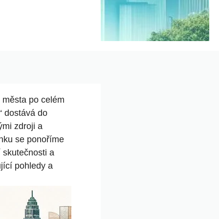
o města po celém
“ dostává do
mi zdroji a
lánku se ponoříme
 skutečnosti a
jící pohledy a