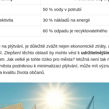
50 % vody v potrubí
ktivita
30 % nákladů na energii
60 % odpadu je recyklovatelného
a plýtvání, je důležité zvážit nejen ekonomické ztráty,
dí. Zlepšení těchto oblastí by mohlo vést k
udržitelnější
m. Jak velké je tohle riziko pro města? Možná není tak m
 města podniknou k minimalizaci plýtvání, může mít vý
a kvalitu života občanů.