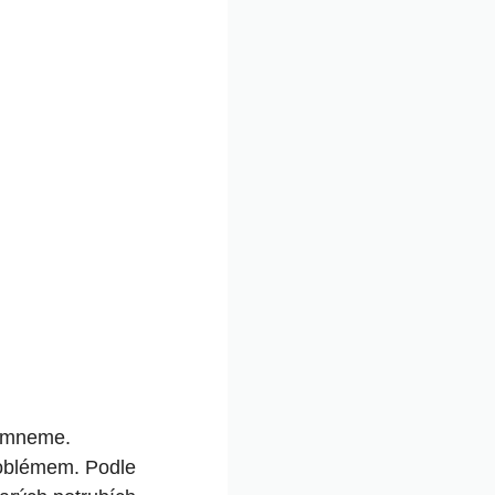
šimneme.
oblémem. Podle