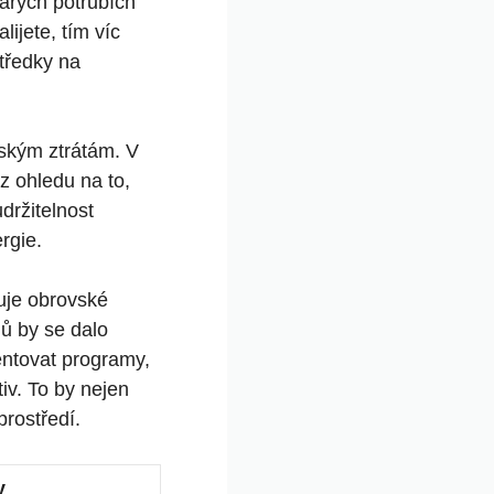
tarých potrubích
lijete, tím víc
tředky na
ským ztrátám. V
z ohledu na to,
držitelnost
rgie.
uje obrovské
lů by se dalo
entovat programy,
iv. To by nejen
prostředí.
y