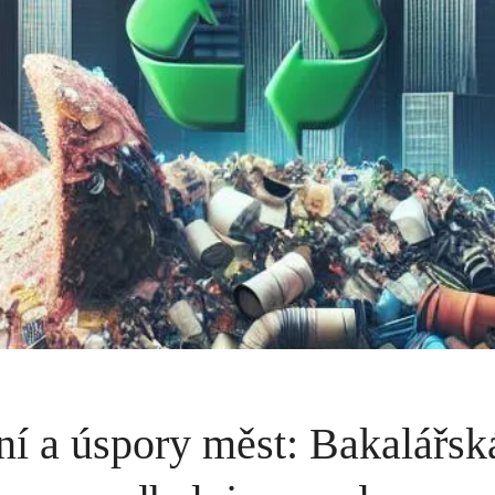
ní a úspory měst: Bakalářsk