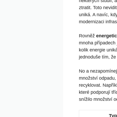
některých studií, 
ztratit. Toto nevid
uniká. A navíc, k
modernizaci infrast
Rovněž
energetic
mnoha případech j
kolik energie unik
jednoduše tím, že 
No a nezapomíne
množství odpadu
recyklovat. Napří
které podporují tř
snížilo množství o
Typ