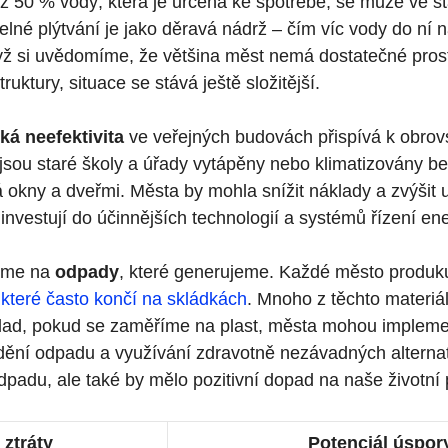
až 50 % vody, která je určena ke spotřebě, se může ve s
itelné plýtvání je jako děravá nádrž – čím víc vody do ní na
dyž si uvědomíme, že většina měst nemá dostatečné pros
ruktury, situace se stává ještě složitější.
ká neefektivita
ve veřejných budovách přispívá k obrov
sou staré školy a úřady vytápěny nebo klimatizovány be
á okny a dveřmi. Města by mohla snížit náklady a zvýšit u
investují do účinnějších technologií a systémů řízení ene
jme na
odpady
, které generujeme. Každé město produk
,
které často končí na skládkách
. Mnoho z těchto materiá
klad, pokud se zaměříme na plast, města mohou implem
ídění odpadu a využívání zdravotně nezávadných alternat
dpadu, ale také by mělo pozitivní dopad na naše životní 
 ztráty
Potenciál úspor