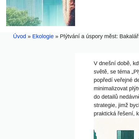
Úvod
»
Ekologie
»
Plýtvání a úspory měst: Bakalá
V dnešní době, kd
světě, se téma „P
popředí veřejné d
minimalizovat plýt
do detailů nedávně
strategie, jimž by
praktická řešení, 