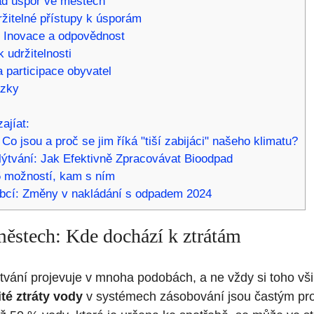
d úspor ve městech
žitelné přístupy k úsporám
 Inovace a odpovědnost
k udržitelnosti
 participace obyvatel
ázky
ajíat:
Co jsou a proč se jim říká "tiší zabijáci" našeho klimatu?
lýtvání: Jak Efektivně Zpracovávat Bioodpad
 možností, kam s ním
obcí: Změny v nakládání s odpadem 2024
městech: Kde dochází k ztrátám
tvání projevuje v mnoha podobách, a ne vždy si toho v
té ztráty vody
v systémech zásobování jsou častým pr