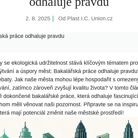
odhaluje pravdu
2. 8. 2025
Od
Plast I.C. Union.cz
řská práce odhaluje pravdu
y se ekologická udržitelnost stává klíčovým tématem pr
lýtvání a úspory měst: Bakalářská práce odhaluje pravdu
ebaty. Jak naše města mohou lépe hospodařit s omezený
vání, zatímco zároveň zvyšují kvalitu života? V tomto č
 dokončené bakalářské práce, která odhaluje fascinující
chom měli věnovat naši pozornost. Připravte se na inspiru
která mají potenciál změnit naše městské prostředí!