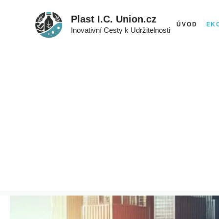
Přeskočit
Plast I.C. Union.cz
na
ÚVOD
EK
Inovativní Cesty k Udržitelnosti
obsah