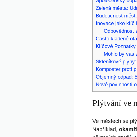
Společenský dopa
Zelená města: Udr
Budoucnost měst:
Inovace jako klíč 
Odpovědnost a
Často kladené ot
Klíčové Poznatky
Mohlo by vás z
Skleníkové plyny: 
Komposter proti p
Objemný odpad: 5
Nové povinnosti 
Plýtvání ve 
Ve městech se plý
Například,
okamži