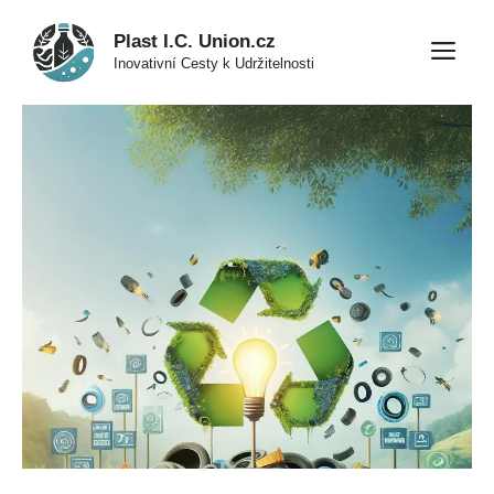
Přeskočit
Plast I.C. Union.cz
na
M
Inovativní Cesty k Udržitelnosti
obsah