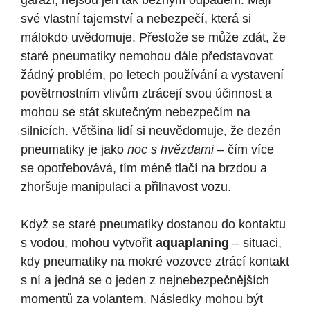
garáži, nejsou jen tak běžným odpadem. Mají
své vlastní tajemství a nebezpečí, která si
málokdo uvědomuje. Přestože se může zdát, že
staré pneumatiky nemohou dále představovat
žádný problém, po letech používání a vystavení
povětrnostním vlivům ztrácejí svou účinnost a
mohou se stát skutečným nebezpečím na
silnicích. Většina lidí si neuvědomuje, že dezén
pneumatiky je jako
noc s hvězdami
– čím více
se opotřebovává, tím méně tlačí na brzdou a
zhoršuje manipulaci a přilnavost vozu.
Když se staré pneumatiky dostanou do kontaktu
s vodou, mohou vytvořit
aquaplaning
– situaci,
kdy pneumatiky na mokré vozovce ztrácí kontakt
s ní a jedná se o jeden z nejnebezpečnějších
momentů za volantem. Následky mohou být