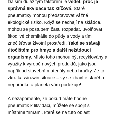
Dalším důležitým faktorem je
vědět, proč je
správná likvidace tak klíčová
. Staré
pneumatiky mohou představovat vážné
ekologické riziko. Když se nechají na skládce,
mohou se postupem času rozpadat, uvolňovat
škodlivé chemikálie do půdy a vody a tím
znečišťovat životní prostředí.
Také se stávají
útočištěm pro hmyz a další nežádoucí
organismy.
Místo toho mohou být recyklovány a
využity k výrobě nových produktů, jako jsou
například stavební materiály nebo hračky. Je to
zkrátka win-win situace – vy se zbavíte starého
nepořádku a planeta vám poděkuje!
A nezapomeňte, že pokud máte hodně
pneumatik k likvidaci, můžete se spojit s
místními firmami, které se na tuto oblast