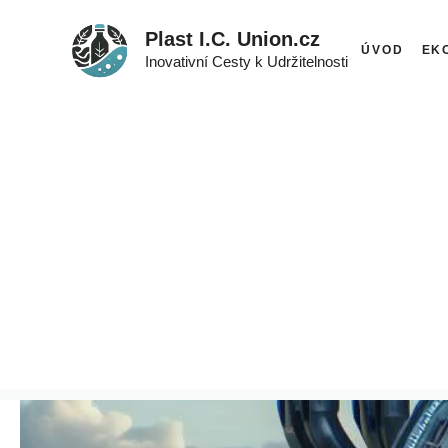
Přeskočit
Plast I.C. Union.cz
na
ÚVOD
EK
Inovativní Cesty k Udržitelnosti
obsah