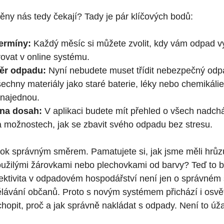
ěny nás tedy čekají? Tady je pár klíčových bodů:
termíny:
Každý měsíc si můžete zvolit, kdy vám odpad v
rovat v online systému.
ěr odpadu:
Nyní nebudete muset třídit nebezpečný odp
šechny materiály jako staré baterie, léky nebo chemikál
najednou.
 na dosah:
V aplikaci budete mít přehled o všech nadchá
 možnostech, jak se zbavit svého odpadu bez stresu.
krok správným směrem. Pamatujete si, jak jsme měli hrůz
oužilými žárovkami nebo plechovkami od barvy? Teď to b
efektivita v odpadovém hospodářství není jen o správném 
ělávání občanů. Proto s novým systémem přichází i osvě
pit, proč a jak správně nakládat s odpady. Není to úž