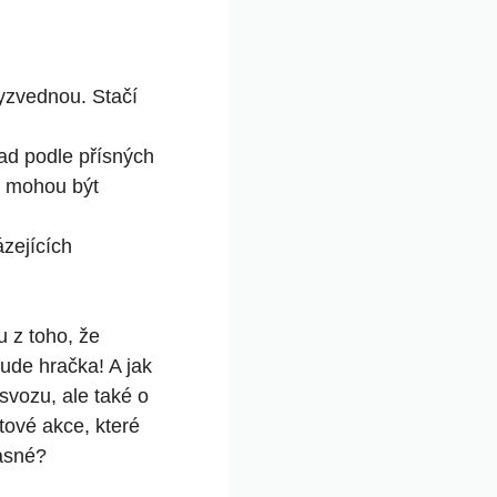
yzvednou. Stačí
ad podle přísných
ie mohou být
zejících
u z toho, že
ude hračka! A jak
svozu, ale také o
tové akce, které
asné?