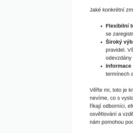
Jaké konkrétní zm
Flexibilní 
se zaregist
Široký výb
pravidel. V
odevzdány 
Informace
termínech a
Věřte mi, toto je 
nevíme, co s vysl
říkají odborníci, 
osvětlování a vzd
nám pomohou pocho