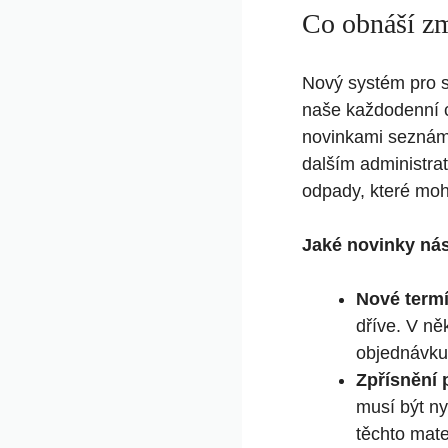
Co obnáší zm
Nový systém pro s
naše každodenní c
novinkami seznám
dalším administrat
odpady, které moho
Jaké novinky nás
Nové term
dříve. V ně
objednávku
Zpřísnění 
musí být ny
těchto mater