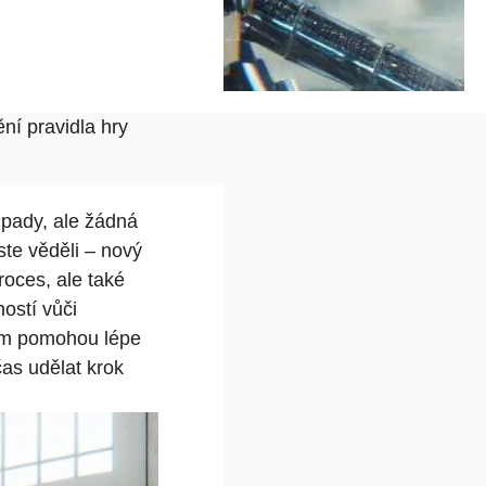
í pravidla hry
dpady, ale žádná
te věděli – nový
roces, ale také
ostí vůči
vám pomohou lépe
as udělat krok