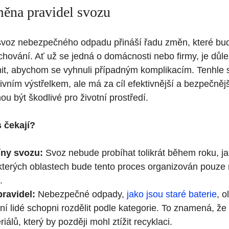
ěna pravidel svozu
voz nebezpečného odpadu přináší řadu změn, které budo
hování. Ať už se jedná o domácnosti nebo firmy, je důlež
it, abychom se vyhnuli případným komplikacím. Tenhle 
ivním výstřelkem, ale má za cíl efektivnější a bezpečněj
u být škodlivé pro životní prostředí.
 čekají?
íny svozu:
Svoz nebude probíhat tolikrát během roku, j
kterých oblastech bude tento proces organizován pouze 
.
pravidel:
Nebezpečné odpady,
jako jsou staré baterie
, o
ní lidé schopni rozdělit podle kategorie. To znamená, že
iálů, který by později mohl ztížit recyklaci.