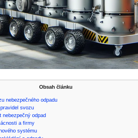
Obsah článku
zu nebezpečného odpadu
pravidel svozu
dit nebezpečný odpad
ácnosti a firmy
o nového systému