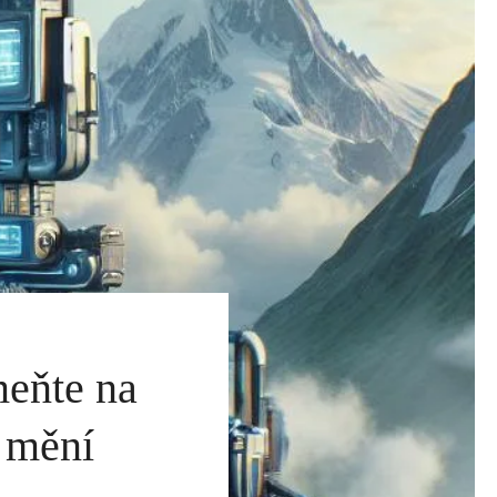
eňte na
m mění