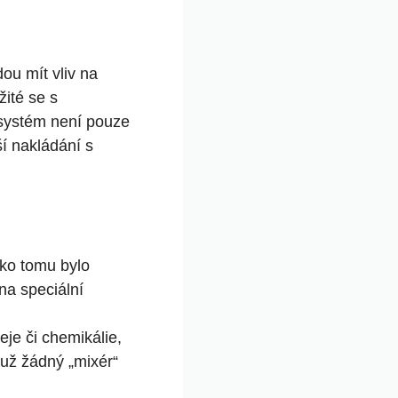
u mít vliv na
ité se s
systém není pouze
ší nakládání s
ako tomu bylo
na speciální
leje či chemikálie,
 už žádný „mixér“