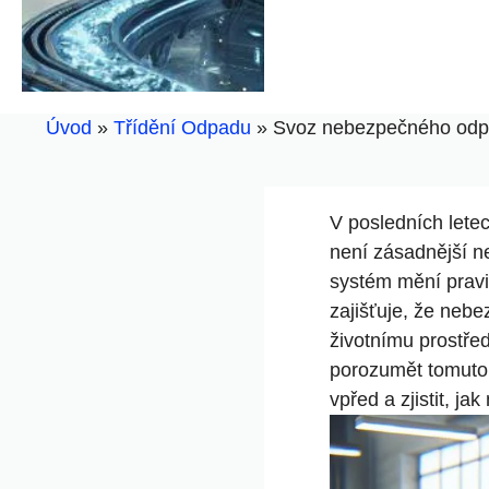
Úvod
»
Třídění Odpadu
»
Svoz nebezpečného odpad
V posledních lete
není zásadnější n
systém mění pravid
zajišťuje, že neb
životnímu prostře
porozumět tomuto
vpřed a zjistit, j