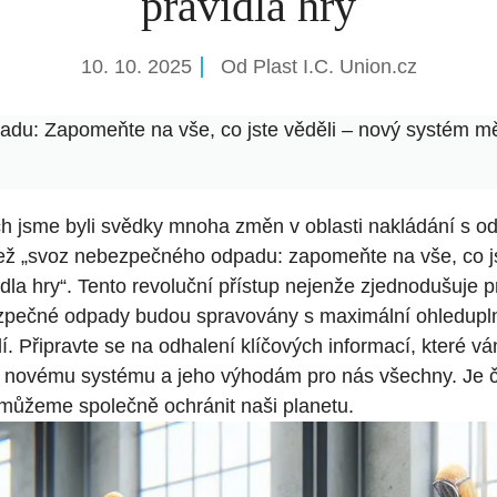
pravidla hry
10. 10. 2025
Od
Plast I.C. Union.cz
u: Zapomeňte na vše, co jste věděli – nový systém měn
ch jsme byli svědky mnoha změn v oblasti nakládání s o
ež „svoz nebezpečného odpadu: zapomeňte na vše, co js
la hry“. Tento revoluční přístup nejenže zjednodušuje p
ezpečné odpady budou spravovány s maximální ohledupln
dí. Připravte se na odhalení klíčových informací, které 
 novému systému a jeho výhodám pro nás všechny. Je č
ak můžeme společně ochránit naši planetu.