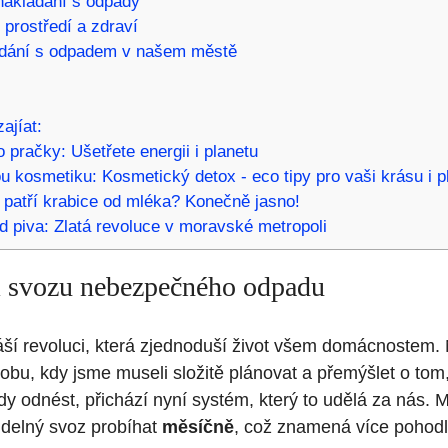
nakládání s odpady
 prostředí a zdraví
ádání s odpadem v našem městě
ajíat:
do pračky: Ušetřete energii i planetu
u kosmetiku: Kosmetický detox - eco tipy pro vaši krásu i p
patří krabice od mléka? Konečně jasno!
od piva: Zlatá revoluce v moravské metropoli
 svozu nebezpečného odpadu
náší revoluci, která zjednoduší život všem domácnostem. 
bu, kdy jsme museli složitě plánovat a přemýšlet o tom
 odnést, přichází nyní systém, který to udělá za nás. M
videlný svoz probíhat
měsíčně
, což znamená více pohodl