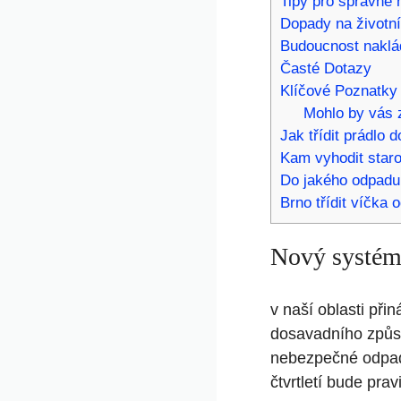
Tipy pro správné 
Dopady na životní
Budoucnost nakl
Časté Dotazy
Klíčové Poznatky
Mohlo by vás z
Jak třídit prádlo 
Kam vyhodit staro
Do jakého odpadu 
Brno třídit víčka 
Nový systém
v naší oblasti při
dosavadního způso
nebezpečné odpady
čtvrtletí bude pra