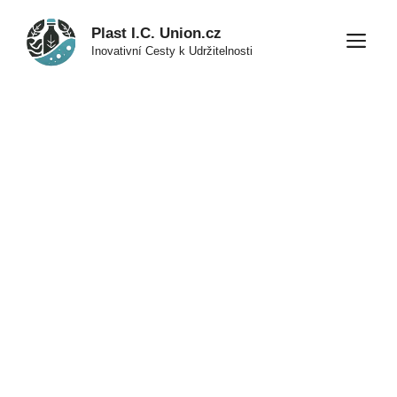
Přeskočit
Plast I.C. Union.cz
na
M
Inovativní Cesty k Udržitelnosti
obsah