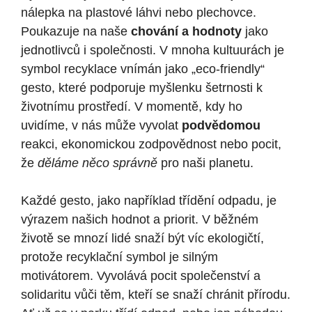
nálepka na plastové láhvi nebo plechovce.
Poukazuje na naše
chování a hodnoty
jako
jednotlivců i společnosti. V mnoha kultuurách je
symbol recyklace vnímán jako „eco-friendly“
gesto, které podporuje myšlenku šetrnosti k
životnímu prostředí. V momentě, kdy ho
uvidíme, v nás může vyvolat
podvědomou
reakci, ekonomickou zodpovědnost nebo pocit,
že
děláme něco správně
pro naši planetu.
Každé gesto, jako například třídění odpadu, je
výrazem našich hodnot a priorit. V běžném
životě se mnozí lidé snaží být víc ekologičtí,
protože recyklační symbol je silným
motivátorem. Vyvolává pocit společenství a
solidaritu vůči těm, kteří se snaží chránit přírodu.