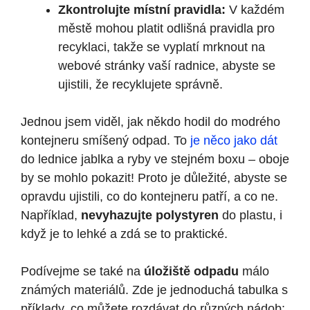
Zkontrolujte místní pravidla:
V každém
městě mohou platit odlišná pravidla pro
recyklaci, takže se vyplatí mrknout na
webové stránky vaší radnice, abyste se
ujistili, že recyklujete správně.
Jednou jsem viděl, jak někdo hodil do modrého
kontejneru smíšený odpad. To
je něco jako dát
do lednice jablka a ryby ve stejném boxu – oboje
by se mohlo pokazit! Proto je důležité, abyste se
opravdu ujistili, co do kontejneru patří, a co ne.
Například,
nevyhazujte polystyren
do plastu, i
když je to lehké a zdá se to praktické.
Podívejme se také na
úložiště odpadu
málo
známých materiálů. Zde je jednoduchá tabulka s
příklady, co můžete rozdávat do různých nádob: