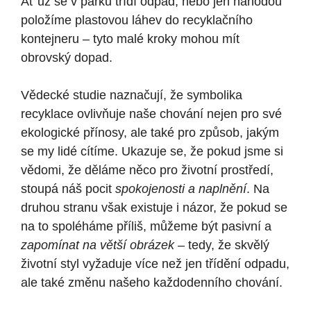
Ať už se v parku třídí odpad, nebo jen náhodou
položíme plastovou láhev do recyklačního
kontejneru – tyto malé kroky mohou mít
obrovský dopad.
Vědecké studie naznačují, že symbolika
recyklace ovlivňuje naše chování nejen pro své
ekologické přínosy, ale také pro způsob, jakým
se my lidé cítíme. Ukazuje se, že pokud jsme si
vědomi, že děláme něco pro životní prostředí,
stoupá náš pocit
spokojenosti a naplnění
. Na
druhou stranu však existuje i názor, že pokud se
na to spoléháme příliš, můžeme být pasivní a
zapomínat na větší obrázek
– tedy, že skvělý
životní styl vyžaduje více než jen třídění odpadu,
ale také změnu našeho každodenního chování.