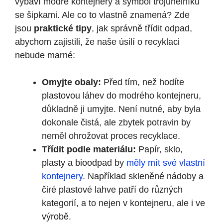
vybaví modré kontejnery a symbol trojúhelníku
se šipkami. Ale co to vlastně znamená? Zde
jsou
praktické tipy
, jak správně třídit odpad,
abychom zajistili, že naše úsilí o recyklaci
nebude marné:
Omyjte obaly:
Před tím, než hodíte
plastovou láhev do modrého kontejneru,
důkladně ji umyjte. Není nutné, aby byla
dokonale čistá, ale zbytek potravin by
neměl ohrožovat proces recyklace.
Třídit podle materiálu:
Papír, sklo,
plasty a bioodpad by
měly mít své vlastní
kontejnery
. Například skleněné nádoby a
čiré plastové lahve patří do různých
kategorií, a to nejen v kontejneru, ale i ve
výrobě.