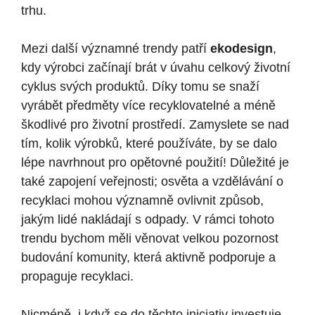
trhu.
Mezi další významné trendy patří
ekodesign
,
kdy výrobci začínají brát v úvahu celkový životní
cyklus svých produktů. Díky tomu se snaží
vyrábět předměty více recyklovatelné a méně
škodlivé pro životní prostředí. Zamyslete se nad
tím, kolik výrobků, které používáte, by se dalo
lépe navrhnout pro opětovné použití! Důležité je
také zapojení veřejnosti; osvěta a vzdělávání o
recyklaci mohou významně ovlivnit způsob,
jakým lidé nakládají s odpady. V rámci tohoto
trendu bychom měli věnovat velkou pozornost
budování komunity, která aktivně podporuje a
propaguje recyklaci.
Nicméně, i když se do těchto iniciativ investuje