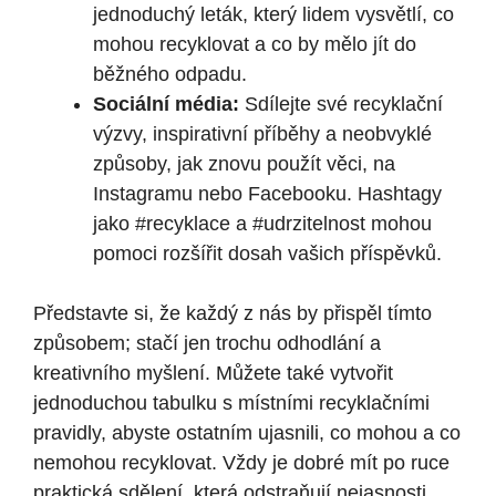
jednoduchý leták, který lidem vysvětlí, co
mohou recyklovat a co by mělo jít do
běžného odpadu.
Sociální média:
Sdílejte své recyklační
výzvy, inspirativní příběhy a neobvyklé
způsoby, jak znovu použít věci, na
Instagramu nebo Facebooku. Hashtagy
jako #recyklace a #udrzitelnost mohou
pomoci rozšířit dosah vašich příspěvků.
Představte si, že každý z nás by přispěl tímto
způsobem; stačí jen trochu odhodlání a
kreativního myšlení. Můžete také vytvořit
jednoduchou tabulku s místními recyklačními
pravidly, abyste ostatním ujasnili, co mohou a co
nemohou recyklovat. Vždy je dobré mít po ruce
praktická sdělení, která odstraňují nejasnosti.