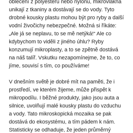
oblečení z polyesteru nebo nylonu, mikrovlákna
unikají z tkaniny a dostávají se do vody. Tyto
drobné kousky plastu mohou být pro ryby a další
vodní živočichy nebezpečné. Možná si říkáte:
„Ale já se neplavu, to se mě netýká!“ Ale co
kdybychom to viděli z jiného úhlu? Ryby
konzumují mikroplasty, a to se zpětně dostává
na náš talíř. Vskutku nezapomínejme, že to, co
jíme, souvisí s tím, co používáme!
V dnešním světě je dobré mít na paměti, že i
prostředí, ve kterém žijeme, může přispět k
mikropodílu. I běžné produkty, jako jsou auta a
silnice, uvolňují malé kousky plastu do vzduchu
a vody. Tato mikroskopická mozaika se pak
dostává do ekosystému, a tím pádem k nám.
Statisticky se odhaduje, že jeden průměrný