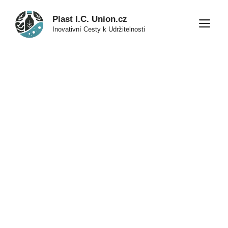
Přeskočit
Plast I.C. Union.cz
na
M
Inovativní Cesty k Udržitelnosti
obsah