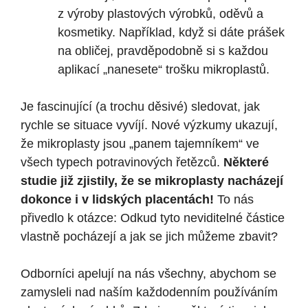
z výroby plastových výrobků, oděvů a
kosmetiky. Například, když si dáte prášek
na obličej, pravděpodobně si s každou
aplikací „nanesete“ trošku mikroplastů.
Je fascinující (a trochu děsivé) sledovat, jak
rychle se situace vyvíjí. Nové výzkumy ukazují,
že mikroplasty jsou „panem tajemníkem“ ve
všech typech potravinových řetězců.
Některé
studie již zjistily, že se mikroplasty nacházejí
dokonce i v lidských placentách!
To nás
přivedlo k otázce: Odkud tyto neviditelné částice
vlastně pocházejí a jak se jich můžeme zbavit?
Odborníci apelují na nás všechny, abychom se
zamysleli nad naším každodenním používáním