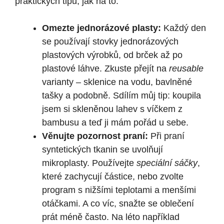
praktických tipů, jak na to:
Omezte jednorázové plasty:
Každý den
se používají stovky jednorázových
plastových výrobků, od brček až po
plastové láhve. Zkuste přejít na
reusable
varianty – sklenice na vodu, bavlněné
tašky a podobně. Sdílím můj tip: koupila
jsem si skleněnou lahev s víčkem z
bambusu a teď ji mám pořád u sebe.
Věnujte pozornost praní:
Při praní
syntetických tkanin se uvolňují
mikroplasty. Používejte
speciální sáčky
,
které zachycují částice, nebo zvolte
program s nižšími teplotami a menšími
otáčkami. A co víc, snažte se oblečení
prát méně často. Na léto například