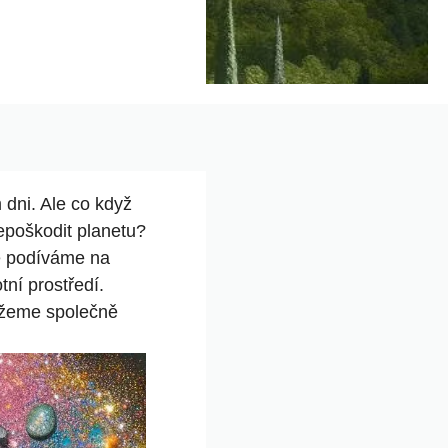
m dni. Ale co když
nepoškodit planetu?
se podíváme na⁣
ní prostředí.​
můžeme společně