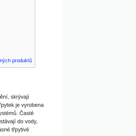
ených produktů
ění, skrývají
řpytek je vyrobena
osystémů. Časté
stávají do vody,
né třpytivé‌