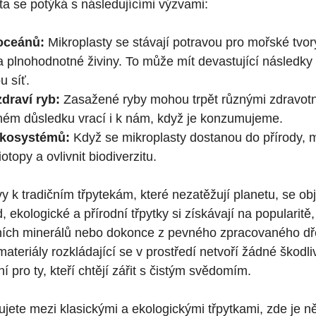
ta se​ potýká‍ s následujícími výzvami:
oceánů:
Mikroplasty se stávají potravou⁤ pro mořské tvory, 
⁢ plnohodnotné živiny. To může mít devastující následky
u síť.
draví‍ ryb:
Zasažené ryby mohou trpět různými zdravotn
ém důsledku vrací i k nám, když je ‌konzumujeme.
ekosystémů:
Když se mikroplasty dostanou do přírody, m
otopy a ovlivnit biodiverzitu.
ivy k tradičním třpytekám,⁢ které nezatěžují planetu, se ob
, ekologické a přírodní třpytky si získávají na popularitě,
dních minerálů nebo dokonce z pevného zpracovaného d
materiály rozkládající se‌ v prostředí netvoří žádné škodli
í pro ty, kteří chtějí zářit s čistým⁣ svědomím.
ujete mezi ⁤klasickými a ekologickými třpytkami, zde je něk