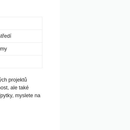
tředí
émy
ých projektů
ost, ale také
řpytky, myslete na