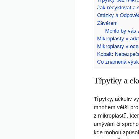
Jak recyklovat‌ a 
Otázky a ⁢Odpově
Závěrem
Mohlo by vás z
Mikroplasty v ark
Mikroplasty v oce
Kobalt: Nebezpečn
Co znamená výsky
Třpytky a ek
Třpytky, ačkoliv v
mnohem větší prob
z mikroplastů, kte
umývání či sprcho
kde mohou způsobi