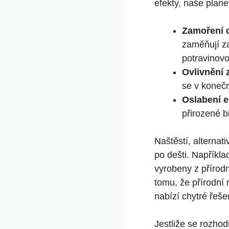
efekty, naše plane
Zamoření 
zaměňují za
potravinovo
Ovlivnění z
se v konečn
Oslabení 
přirozené bi
Naštěstí, alternat
po dešti. Například
vyrobeny z příro
tomu, že⁣ přírodní 
nabízí chytré řešen
Jestliže se rozhod