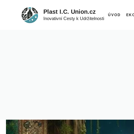
Přeskočit
Plast I.C. Union.cz
na
ÚVOD
EK
Inovativní Cesty k Udržitelnosti
obsah