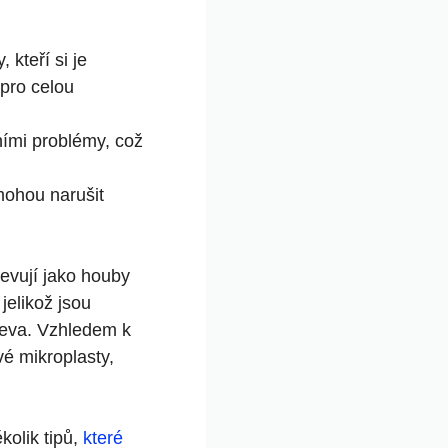
kteří‍ si je
 pro celou
ími problémy, což
ohou ⁤narušit
jevují jako houby
 jelikož jsou
řeva. Vzhledem k
vé⁤ mikroplasty,
olik ⁤tipů,
které