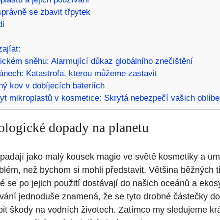
správně se zbavit​ třpytek
di
ajíat:
tickém sněhu: Alarmující důkaz globálního znečištění
ánech: Katastrofa, kterou můžeme zastavit
ý kov v dobíjecích bateriích
t mikroplastů v kosmetice: Skrytá nebezpečí vašich oblíb
ologické dopady na ​planetu
ypadají‍ jako malý kousek ⁤magie ve světě kosmetiky a ⁢um
lém, ​než bychom si mohli představit. Většina běžných t
ré ‌se po jejich použití dostávají do našich oceánů a ek
vání jednoduše znamená, že se tyto drobné ​částečky⁣ do
t škody na vodních životech. Zatímco my sledujeme krás