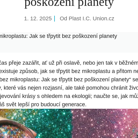
poškození planety
1. 12. 2025
Od
Plast I.C. Union.cz
ikroplastu: Jak se třpytit bez poškození planety
as⁢ přeje zazářit, ať už při oslavě, nebo jen tak v ​běžné
istuje způsob, jak se třpytit​ bez mikroplastu a přitom 
 bez mikroplastu: ‍Jak ‍se třpytit ⁣bez poškození planety“ 
y, které vás nejen rozjasní,⁢ ale také pomohou chránit život
bjevování krásy ⁢s ohledem na ekologii; naučte se, jak 
áš svět⁢ lepší pro budoucí generace.