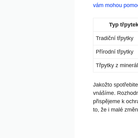
vám​ mohou pomo
Typ třpyte
Tradiční třpytky
Přírodní⁢ třpytky
Třpytky z minerá
Jakožto spotřebite
vnášíme. Rozhodnu
přispějeme k ochra
to, že i malé změn