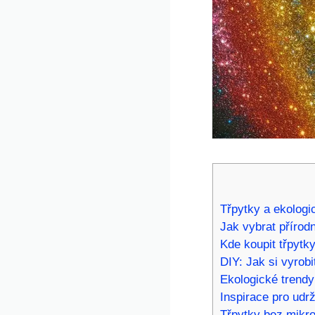
Třpytky a ekologi
Jak vybrat přírodn
Kde koupit třpytk
DIY: Jak si​ vyrobi
Ekologické trendy
Inspirace pro udrž
Třpytky bez​ mikro