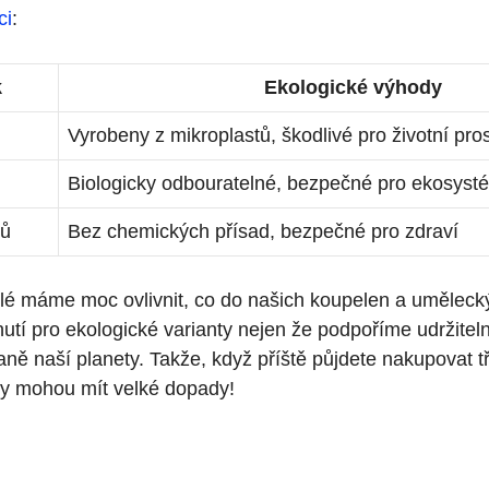
ci
:
k
Ekologické výhody
Vyrobeny z mikroplastů, škodlivé pro životní pros
Biologicky odbouratelné, bezpečné pro ekosyst
lů
Bez chemických přísad, bezpečné pro zdraví
lé máme moc ⁣ovlivnit,⁣ co do našich koupelen a uměleck
tí pro ekologické varianty nejen že podpoříme udržiteln
ně naší planety. ‌Takže, když ‌příště půjdete nakupovat t
y mohou mít ⁤velké ⁣dopady!