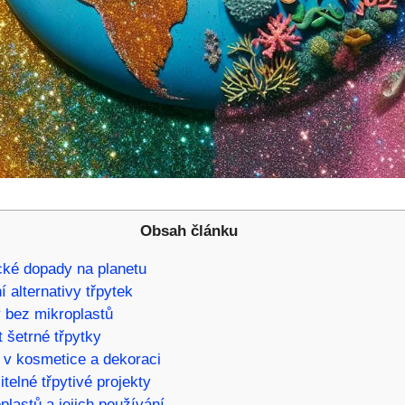
Obsah článku
cké dopady na ​planetu
í alternativy třpytek
y bez mikroplastů
t šetrné třpytky
 ‌v kosmetice a dekoraci
itelné třpytivé projekty
plastů a jejich používání