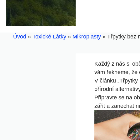
Úvod
»
Toxické Látky
»
Mikroplasty
»
Třpytky bez m
Každý z nás si ‌obč
vám řekneme, že ex
V ‌článku „Třpytky​
přírodní alternativ
Připravte se na o
zářit a zanechat n