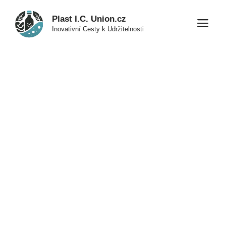
Přeskočit
Plast I.C. Union.cz
na
M
Inovativní Cesty k Udržitelnosti
obsah