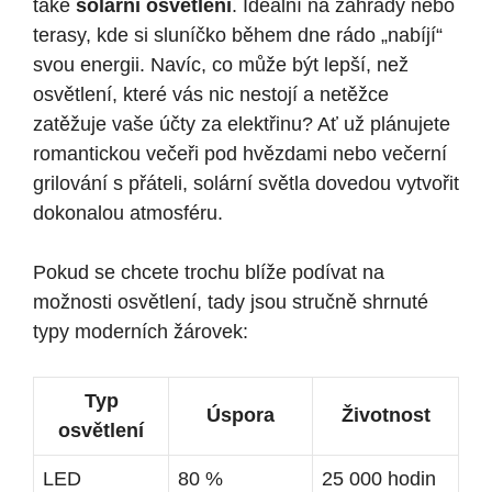
také
solární osvětlení
. Ideální na zahrady nebo
terasy, kde si sluníčko během dne rádo „nabíjí“
svou energii. Navíc, co může být lepší, než
osvětlení, které vás nic nestojí a netěžce
zatěžuje vaše účty za elektřinu? Ať už plánujete
romantickou večeři pod hvězdami nebo večerní
grilování s přáteli, solární světla dovedou vytvořit
dokonalou atmosféru.
Pokud se chcete trochu blíže podívat na
možnosti osvětlení, tady jsou stručně shrnuté
typy moderních žárovek:
Typ
Úspora
Životnost
osvětlení
LED
80 %
25 000 hodin