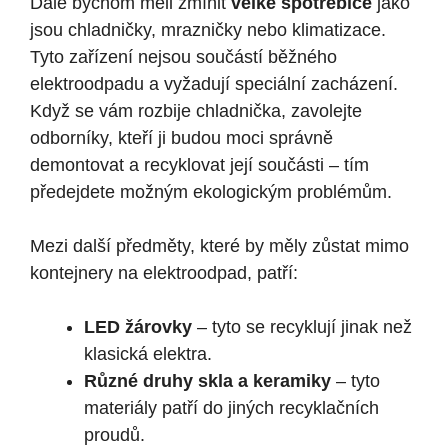
Dále bychom měli zmínit
velké spotřebiče
jako
jsou chladničky, mrazničky nebo klimatizace.
Tyto zařízení nejsou součástí běžného
elektroodpadu a vyžadují speciální zacházení.
Když se vám rozbije chladnička, zavolejte
odborníky, kteří ji budou moci správně
demontovat a recyklovat její součásti – tím
předejdete možným ekologickým problémům.
Mezi další předměty, které by měly zůstat mimo
kontejnery na elektroodpad, patří:
LED žárovky
– tyto se recyklují jinak než
klasická elektra.
Různé druhy skla a keramiky
– tyto
materiály patří do jiných recyklačních
proudů.