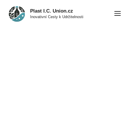
Přeskočit
Plast I.C. Union.cz
na
M
Inovativní Cesty k Udržitelnosti
obsah