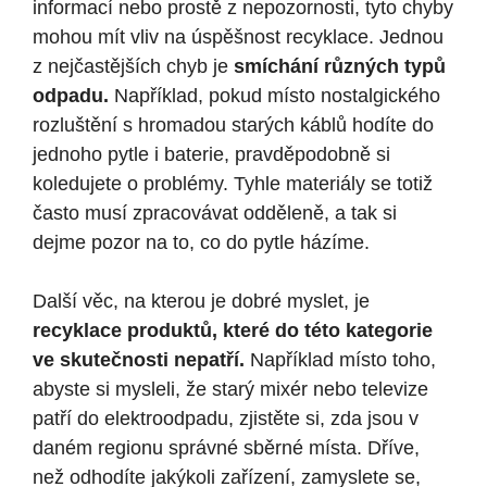
informací nebo prostě z nepozornosti, tyto chyby
mohou mít vliv na úspěšnost recyklace. Jednou
z nejčastějších chyb je
smíchání různých typů
odpadu.
Například, pokud místo nostalgického
rozluštění s hromadou starých káblů hodíte do
jednoho pytle i baterie, pravděpodobně si
koledujete o problémy. Tyhle materiály se totiž
často musí zpracovávat odděleně, a tak si
dejme pozor na to, co do pytle házíme.
Další věc, na kterou je dobré myslet, je
recyklace produktů, které do této kategorie
ve skutečnosti nepatří.
Například místo toho,
abyste si mysleli, že starý mixér nebo televize
patří do elektroodpadu, zjistěte si, zda jsou v
daném regionu správné sběrné místa. Dříve,
než odhodíte jakýkoli zařízení, zamyslete se,