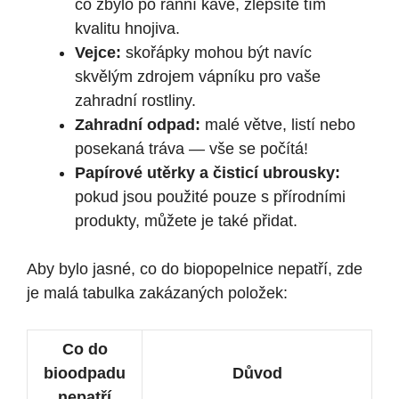
co zbylo po ranní kávě, zlepšíte tím
kvalitu hnojiva.
Vejce:
skořápky mohou být navíc
skvělým zdrojem vápníku pro vaše
zahradní rostliny.
Zahradní odpad:
malé větve, listí nebo
posekaná tráva — vše se počítá!
Papírové utěrky a čisticí ubrousky:
pokud jsou použité pouze s přírodními
produkty, můžete je také přidat.
Aby bylo jasné, co do biopopelnice nepatří, zde
je malá tabulka zakázaných položek:
Co do
bioodpadu
Důvod
nepatří