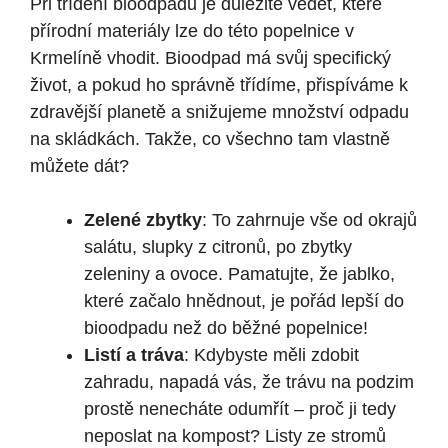
Při třídění bioodpadu je důležité vědět, které
přírodní materiály lze do této popelnice v
Krmelíně vhodit. Bioodpad má svůj specifický
život, a pokud ho správně třídíme, přispíváme k
zdravější planetě a snižujeme množství odpadu
na skládkách. Takže, co všechno tam vlastně
můžete dát?
Zelené zbytky
: To zahrnuje vše od okrajů
salátu, slupky z citronů, po zbytky
zeleniny a ovoce. Pamatujte, že jablko,
které začalo hnědnout, je pořád lepší do
bioodpadu než do běžné popelnice!
Listí a tráva
: Kdybyste měli zdobit
zahradu, napadá vás, že trávu na podzim
prostě nenecháte odumřít – proč ji tedy
neposlat na kompost? Listy ze stromů