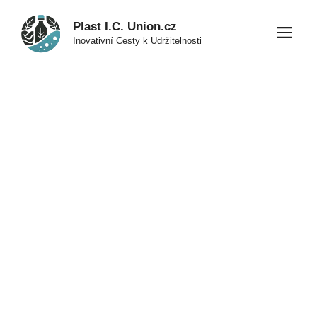
Přeskočit
Plast I.C. Union.cz
na
M
Inovativní Cesty k Udržitelnosti
obsah