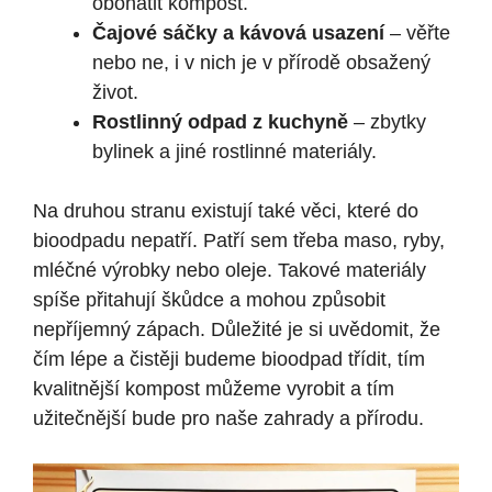
obohatit kompost.
Čajové sáčky a kávová usazení
– věřte
nebo ne, i v nich je v přírodě obsažený
život.
Rostlinný odpad z kuchyně
– zbytky
bylinek a jiné rostlinné materiály.
Na druhou stranu existují také věci, které do
bioodpadu nepatří. Patří sem třeba maso, ryby,
mléčné výrobky nebo oleje. Takové materiály
spíše přitahují škůdce a mohou způsobit
nepříjemný zápach. Důležité je si uvědomit, že
čím lépe a čistěji budeme bioodpad třídit, tím
kvalitnější kompost můžeme vyrobit a tím
užitečnější bude pro naše zahrady a přírodu.