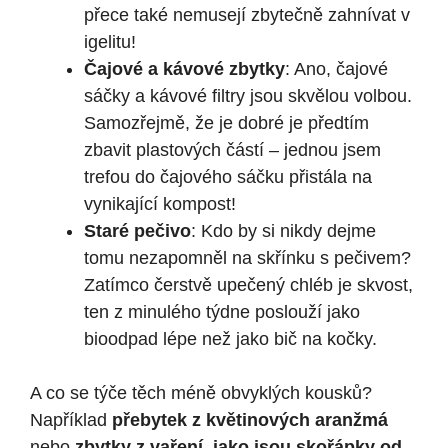
přece také nemusejí zbytečně zahnívat v
igelitu!
Čajové a kávové zbytky
: Ano, čajové
sáčky a kávové filtry jsou skvělou volbou.
Samozřejmě, že je dobré je předtím
zbavit plastových částí – jednou jsem
trefou do čajového sáčku přistála na
vynikající kompost!
Staré pečivo
: Kdo by si nikdy dejme
tomu nezapomněl na skřínku s pečivem?
Zatímco čerstvě upečený chléb je skvost,
ten z minulého týdne poslouží jako
bioodpad lépe než jako bič na kočky.
A co se týče těch méně obvyklých kousků?
Například
přebytek z květinových aranžmá
nebo
zbytky z vaření, jako jsou skořápky od