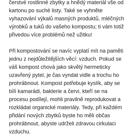
čerstvé rostlinné zbytky a hnědý materiál vše od
kartonu po suché listy. Také se vyhněte
vyhazování výkalů masných produktů, mléčných
výrobků a tuků do vašeho kompostu; ti vám totiž
přivedou více problémů než užitku!
Při kompostování se navíc vyplatí mít na paměti
jednu z nejdůležitějších věcí: vzduch. Pokud se
váš kompost chová jako skvělý hermeticky
uzavřený pytel, je čas vyndat vidle a trochu ho
prohrábnout. Kompost potřebuje kyslík, aby se
bílí kamarádi, bakterie a červi, kteří se na
procesu podílejí, mohli pravilně reprodukovat a
rozkládat organické materiály. Tedy, při každém
přidání nových zbytků byste ho měli občas
prohrábnout, abyste udrželi zdravou cirkulaci
vzduchu.