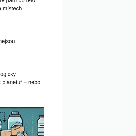
é patří do této
a místech
:
 nejsou
logicky
 planetu“ – nebo