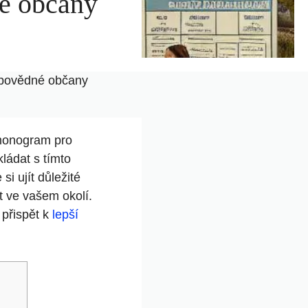
é občany
dpovědné občany
rmonogram pro
ládat s tímto
i ujít důležité
t ve vašem okolí.
 přispět k
lepší