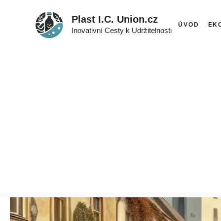
Přeskočit
Plast I.C. Union.cz
na
ÚVOD
EK
Inovativní Cesty k Udržitelnosti
obsah