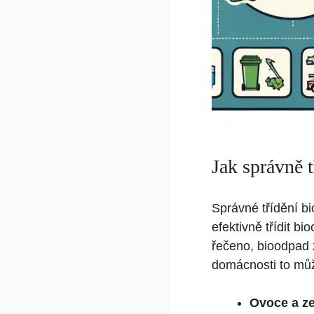
Jak správně t
Správné třídění b
efektivně třídit b
řečeno, bioodpad 
domácnosti to můž
Ovoce a ze