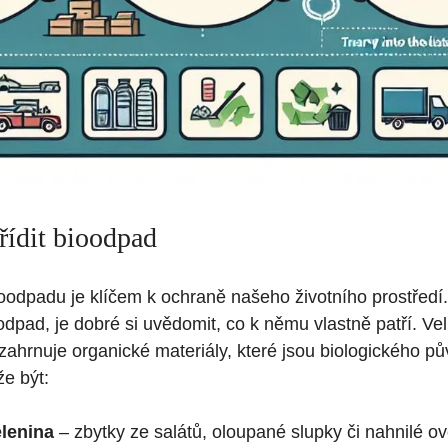
řídit bioodpad
ioodpadu je klíčem k ochraně našeho životního prostřed
ioodpad, je dobré si uvědomit, co k němu vlastně patří. Ve
zahrnuje organické materiály, které jsou biologického pů
e být:
lenina
– zbytky ze salátů, oloupané slupky či nahnilé o