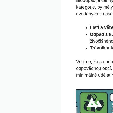
Bioodpad je cenný,
kategorie, by měl
uvedených v naše
Listí a vět
Odpad z k
živočišnéh
Trávník a 
Věříme, že se přip
odpovědnou obcí. 
minimálně udělat 