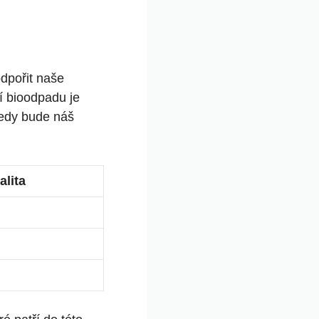
odpořit naše
í bioodpadu je
tedy bude náš
alita