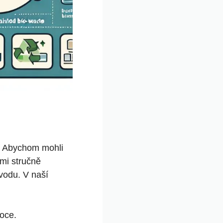
í. Abychom mohli
lmi stručně
vodu. V naší
voce.