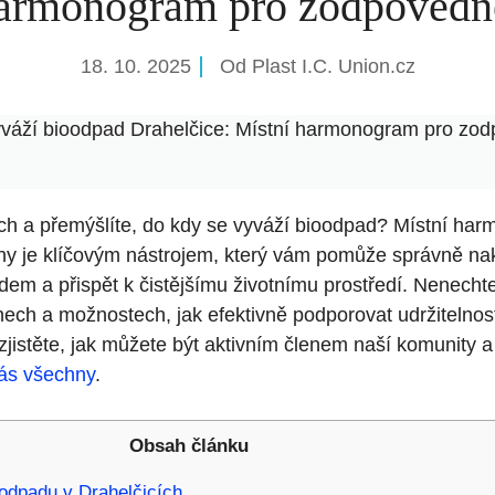
harmonogram pro zodpovědn
18. 10. 2025
Od
Plast I.C. Union.cz
yváží bioodpad Drahelčice: Místní harmonogram pro zo
cích a přemýšlíte, do kdy se vyváží bioodpad? Místní ha
 je klíčovým nástrojem, který vám pomůže správně nak
m a přispět k čistějšímu životnímu prostředí. Nenechte s
nech a možnostech, jak efektivně podporovat udržitelnos
 zjistěte, jak můžete být aktivním členem naší komunity a
nás všechny
.
Obsah článku
odpadu v Drahelčicích