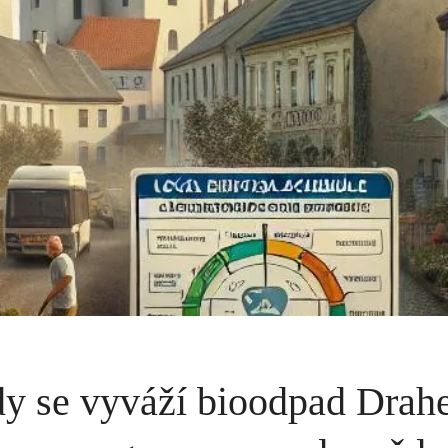
y se vyváží bioodpad Drahe