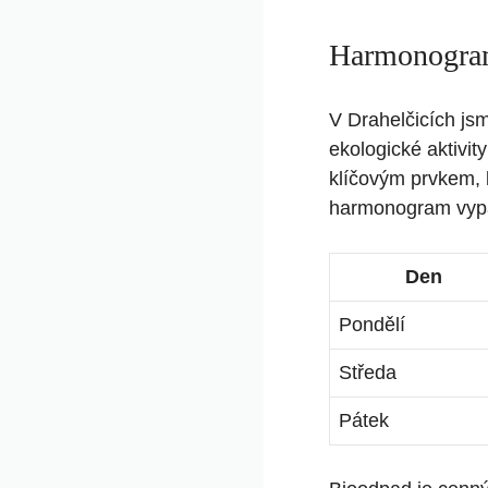
Harmonogram
V Drahelčicích jsm
ekologické aktivit
klíčovým prvkem, 
harmonogram vyp
Den
Pondělí
Středa
Pátek