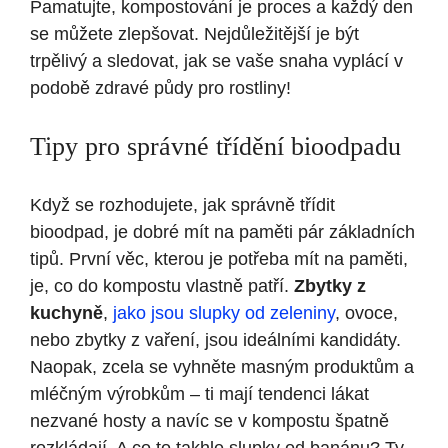
Pamatujte, kompostování je proces⁢ a každý den
se můžete ⁢zlepšovat. Nejdůležitější je být
trpělivý a sledovat, jak se vaše snaha vyplácí v
⁢podobě⁤ zdravé ⁢půdy‌ pro rostliny!
Tipy⁤ pro správné třídění bioodpadu
Když se rozhodujete, jak⁢ správně třídit
bioodpad, je dobré mít na paměti ⁣pár základních
tipů. První věc, kterou je potřeba mít na paměti,
je, co do kompostu vlastně⁤ patří.
Zbytky z
kuchyně
,
jako jsou⁣ slupky od zeleniny
, ovoce,
nebo zbytky z⁤ vaření, jsou ideálními kandidáty.
Naopak,⁢ zcela se​ vyhněte masným produktům a
mléčným výrobkům⁣ – ti mají tendenci lákat
nezvané hosty a navíc se ‌v kompostu špatně