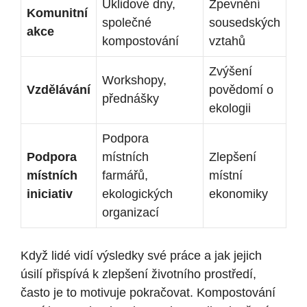
Úklidové dny,
Zpevnění
Komunitní
společné
sousedských
akce
kompostování
vztahů
Zvýšení
Workshopy,
Vzdělávání
povědomí o⁣
přednášky
ekologii
Podpora
Podpora
místních
Zlepšení
místních
farmářů,
místní
iniciativ
ekologických
ekonomiky
organizací
Když lidé vidí výsledky své práce ⁢a jak jejich
úsilí přispívá k zlepšení životního prostředí,
často je ​to motivuje pokračovat. Kompostování