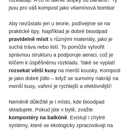
rozkládají. A co to takhle slupky od banánu? Ty
jsou ​pro váš​ kompost​ jako ​vitamínová bomba!
Aby nezůstalo jen u⁤ teorie, podívejme se‍ na
‌praktické tipy. Například je dobré bioodpad
pravidelně mísit
s různými materiály, jako je
suchá tráva nebo listí. ⁢To pomůže vytvořit
správnou strukturu a podporuje aeraci, což je
klíčem k úspěšnému ‍rozkladu. Také se ⁣vyplatí
rozsekat větší kusy
na menší kousky. Kompost
je jako dobré jídlo – ‌když⁢ se suroviny nakrájí na
⁢menší kusy, vaření je rychlejší a​ efektivnější!
Neméně důležité je i místo, ​kde bioodpad
skladujete. Pokud jste v bytě, zvažte
kompostéry na balkóně
. Existují i ‌chytré
⁣systémy, které se ekologicky zpracovávají na