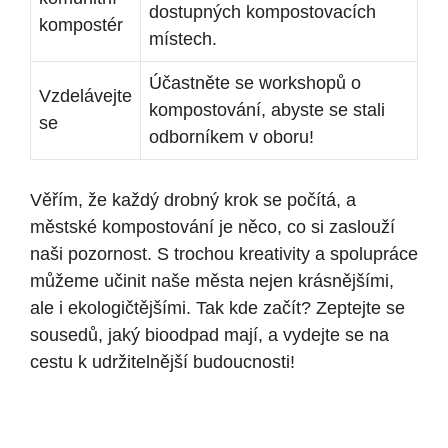
dostupných kompostovacích
kompostér
místech.
Účastněte se workshopů o
Vzdelávejte
kompostování, ⁣abyste se stali
se
odborníkem v oboru!
Věřím, že každý drobný krok se‍ počítá, a
městské kompostování je něco,⁣ co si zaslouží
naši pozornost. S ‍trochou ⁣kreativity a spolupráce
můžeme učinit naše města nejen krásnějšími,
ale i ekologičtějšími. ‍Tak kde začít? Zeptejte se
‍sousedů, jaký bioodpad mají, a vydejte se na
cestu k udržitelnější budoucnosti!