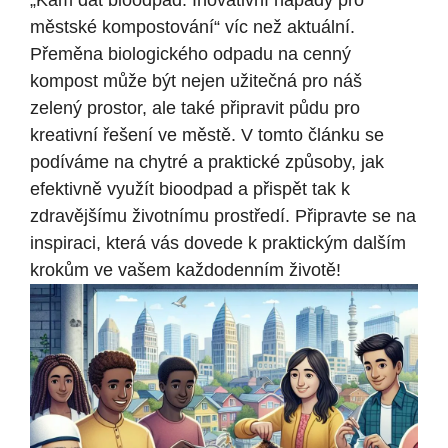
„Kam dát bioodpad: Inovativní ⁣nápady pro
městské kompostování“ víc ‍než aktuální.
Přeměna biologického odpadu na cenný
kompost může být nejen užitečná pro náš
zelený prostor, ale také připravit půdu pro​
kreativní řešení ve městě. V tomto ⁢článku se
podíváme na chytré a praktické způsoby, jak
⁤efektivně využít bioodpad a ​přispět tak k
zdravějšímu životnímu prostředí. Připravte se na
inspiraci, která vás dovede k‌ praktickým dalším
krokům ve vašem každodenním životě!