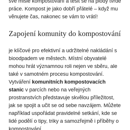
⁣své misie kompostování ‍a těšit se na plody tvrdé
práce. Kompost je jako dobří ⁢přátelé – když mu
věnujete čas, nakonec se⁣ vám⁢ to vrátí!
Zapojení komunity do kompostování
je klíčové pro efektivní a ‌udržitelné‍ nakládání s
bioodpadem ve městech. Místní obyvatelé⁤
mohou hrát významnou roli nejen ve sběru, ⁣ale
také v samotném​ procesu kompostování.
Vytváření
komunitních‍ kompostovacích
stanic
v parcích nebo na veřejných
prostranstvích představuje​ skvělou ⁣příležitost,
jak se spojit a učit se od​ sebe navzájem. Můžete
například uspořádat pravidelné setkání, kde se
lidé podělí​ o tipy, triky a samozřejmě i ‌příběhy o
kompostování.