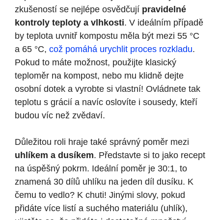
zkušeností‌ se⁤ nejlépe osvědčují
pravidelné‍
kontroly teploty a vlhkosti
. V ideálním‌ případě
by teplota uvnitř ⁢kompostu měla být mezi 55 °C
a 65 °C,​
což pomáhá urychlit proces rozkladu
.
Pokud to máte možnost,‍ použijte klasický
teploměr na kompost, nebo mu klidně⁢ dejte
osobní ​dotek a vyrobte si vlastní! ‌Ovládnete tak
teplotu s grácií a navíc ‍oslovíte i sousedy, kteří
budou víc než zvědaví.
Důležitou roli hraje také správný poměr mezi
uhlíkem a dusíkem
. Představte ​si to jako recept
na​ úspěšný pokrm. Ideální poměr​ je 30:1, to
znamená 30 dílů uhlíku na⁣ jeden díl ​dusíku. K
čemu to vedlo? K chuti! Jinými slovy, pokud
přidáte ⁣více listí a suchého materiálu (uhlík),