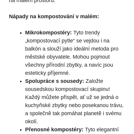
na malém⁤ prostoru.
Nápady na​ kompostování v malém:
Mikrokompostéry:
Tyto trendy
„kompostovací pytle“ se vejdou ‌i​ na
balkón a ⁤slouží jako ideální metoda pro
městské obyvatele. Mohou pojmout
všechny přírodní zbytky, a navíc jsou
esteticky příjemné.
Spolupráce s sousedy:
Založte
sousedskou ‌kompostovací skupinu!
Každý můžete přispět, ať ‍už se jedná o
kuchyňské zbytky nebo posekanou trávu,
⁣a‌ společně tak pomáhat ‍planetě i⁢ svému
okolí.
Přenosné kompostéry:
Tyto elegantní