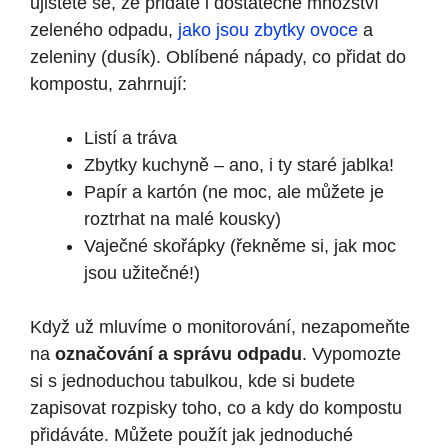
‍ujistěte ⁣se, že přidáte i dostatečné množství
zeleného ‍odpadu,
jako jsou zbytky ovoce
a
zeleniny ‌(dusík). Oblíbené nápady, co přidat‌ do
kompostu, zahrnují:
Listí a tráva
Zbytky kuchyně – ano, i ty staré jablka!
Papír a kartón (ne moc, ale můžete je
roztrhat⁣ na⁤ malé kousky)
Vaječné skořápky (řekněme si, jak moc
jsou užitečné!)
Když už mluvíme o monitorování, nezapomeňte
na
označování⁣ a ‍správu odpadu
. Vypomozte
si s ⁢jednoduchou tabulkou, ​kde si budete
zapisovat rozpisky toho, co a⁣ kdy do ⁤kompostu
přidáváte. Můžete⁣ použít jak jednoduché