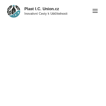
Přeskočit
Plast I.C. Union.cz
na
M
Inovativní Cesty k Udržitelnosti
obsah