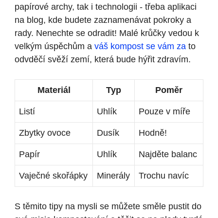
papírové archy, tak i technologii -‍ třeba‌ aplikaci
na blog, kde budete zaznamenávat ‍pokroky a
rady. Nenechte se odradit!‍ Malé krůčky vedou k⁢
velkým úspěchům a
váš kompost se vám za
to
odvděčí svěží zemí, která bude hýřit zdravím.
Materiál
Typ
Poměr
Listí
Uhlík
Pouze v míře
Zbytky ovoce
Dusík
Hodně!
Papír
Uhlík
Najděte balanc
Vaječné skořápky
Minerály
Trochu navíc
S těmito tipy na mysli se můžete směle pustit do