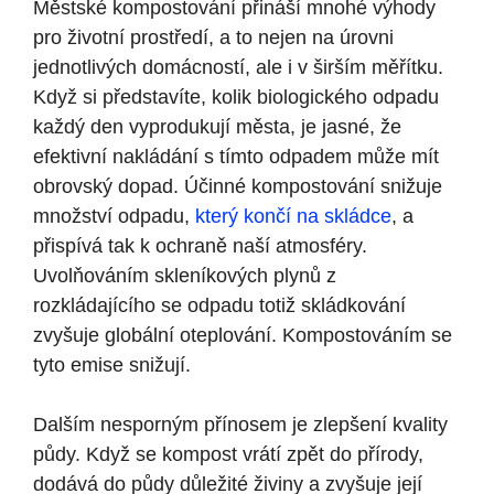
Městské kompostování přináší mnohé ⁣výhody
pro životní prostředí, a to nejen na úrovni ​
jednotlivých domácností, ale i ‌v širším měřítku.
Když si představíte, kolik biologického⁢ odpadu
každý den vyprodukují města, je jasné,‍ že
efektivní nakládání s tímto odpadem může mít
obrovský dopad. Účinné kompostování snižuje
množství odpadu,
který končí na skládce
, a
přispívá tak k ochraně‌ naší atmosféry.
Uvolňováním skleníkových plynů z
rozkládajícího se odpadu totiž skládkování
zvyšuje globální oteplování. Kompostováním se
tyto ⁢emise‌ snižují.
Dalším ⁣nesporným přínosem je zlepšení kvality
půdy. Když se kompost vrátí zpět do přírody,
dodává do půdy důležité živiny a zvyšuje ‌její