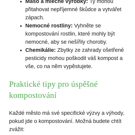
Maso a mléčné výrobky:
Ty mohou
přitahovat nepříjemné škůdce a vytvářet
zápach.
Nemocné rostliny:
Vyhněte se
kompostování rostlin, které mohly být
nemocné, aby se nešířily choroby.
Chemikálie:
Zbytky ze zahrady ošetřené
pesticidy mohou poškodit váš kompost a
vše, co na něm⁢ vypěstujete.
Praktické tipy pro ‍úspěšné
kompostování
Každé město má své specifické výzvy ⁢a výhody,
pokud jde o ​kompostování. Možná budete chtít
zvážit: