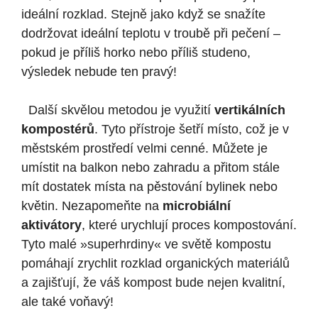
ideální ⁢rozklad. Stejně ⁢jako když se snažíte
dodržovat ideální teplotu v troubě⁤ při pečení –
pokud je příliš horko nebo příliš studeno,
výsledek nebude ⁣ten pravý!
⁢ ⁤ Další skvělou ‍metodou je využití
vertikálních
kompostérů
.‍ Tyto‌ přístroje šetří místo, ‌což je v
městském prostředí velmi cenné. Můžete je
umístit na balkon⁣ nebo zahradu a přitom stále
⁤mít dostatek místa na ‌pěstování bylinek nebo
květin. Nezapomeňte ⁣na
microbiální
‍aktivátory
, které urychlují proces kompostování.
Tyto malé »superhrdiny« ve světě kompostu
pomáhají zrychlit rozklad organických materiálů
a zajišťují, že váš kompost bude nejen kvalitní,
ale také voňavý!