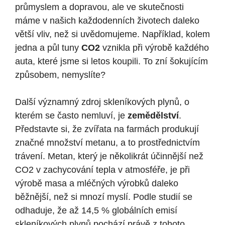
průmyslem a dopravou, ale ve skutečnosti
máme v našich každodenních životech daleko
větší vliv, než si uvědomujeme. Například, kolem
jedna a půl tuny
CO2
vznikla při výrobě každého
auta, které jsme si letos koupili. To zní šokujícím
způsobem, nemyslíte?
Další významný zdroj skleníkových plynů, o
kterém se často nemluví, je
zemědělství
.
Představte si, že zvířata na farmách produkují
značné množství metanu, a to prostřednictvím
trávení. Metan, který je několikrát účinnější než
CO2 v zachycování tepla v atmosféře, je při
výrobě masa a mléčných výrobků daleko
běžnější, než si mnozí myslí. Podle studií se
odhaduje, že až 14,5 % globálních emisí
skleníkových plynů pochází právě z tohoto