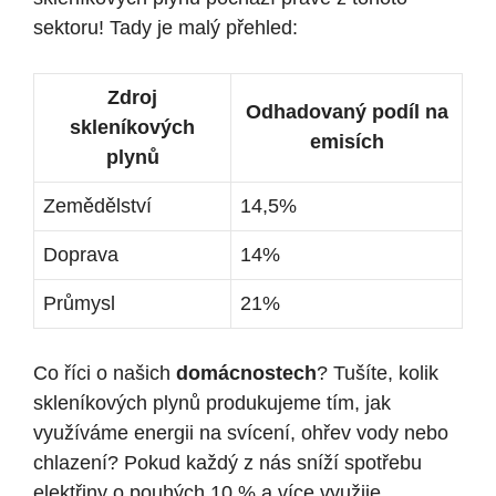
sektoru! Tady je malý přehled:
Zdroj
Odhadovaný podíl na
skleníkových
emisích
plynů
Zemědělství
14,5%
Doprava
14%
Průmysl
21%
Co říci o našich
domácnostech
? Tušíte, kolik
skleníkových plynů produkujeme tím, jak
využíváme energii na svícení, ohřev vody nebo
chlazení? Pokud každý z nás sníží spotřebu
elektřiny o pouhých 10 % a více využije