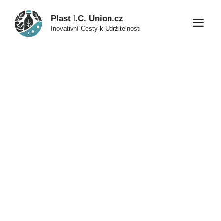
Přeskočit
Plast I.C. Union.cz
na
M
Inovativní Cesty k Udržitelnosti
obsah