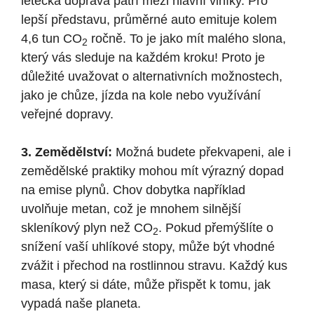
letecká doprava patří mezi hlavní viníky. Pro
lepší představu, průměrné auto emituje kolem
4,6 tun CO
ročně. To je jako mít malého slona,
2
který vás sleduje na každém kroku! Proto je
důležité uvažovat o alternativních možnostech,
jako je chůze, jízda na kole nebo využívání
veřejné dopravy.
3. Zemědělství:
Možná budete překvapeni, ale i
zemědělské praktiky mohou mít výrazný dopad
na emise plynů. Chov dobytka například
uvolňuje metan, což je mnohem silnější
skleníkový plyn než CO
. Pokud přemýšlíte o
2
snížení vaší uhlíkové stopy, může být vhodné
zvážit i přechod na rostlinnou stravu. Každý kus
masa, který si dáte, může přispět k tomu, jak
vypadá naše planeta.