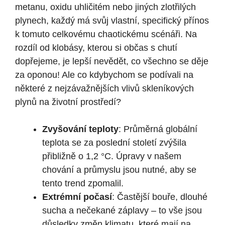
metanu, oxidu uhličitém nebo jiných zlotřilých
plynech, každý má svůj vlastní, specifický přínos
k tomuto celkovému chaotickému scénáři. Na
rozdíl od klobásy, kterou si občas s chutí
dopřejeme, je lepší nevědět, co všechno se děje
za oponou! Ale co kdybychom se podívali na
některé z nejzávažnějších vlivů skleníkových
plynů na životní prostředí?
Zvyšování teploty
: Průměrná globální
teplota se za poslední století zvýšila
přibližně o 1,2 °C. Úpravy v našem
chování a průmyslu jsou nutné, aby se
tento trend zpomalil.
Extrémní počasí
: Častější bouře, dlouhé
sucha a nečekané záplavy – to vše jsou
důsledky změn klimatu, které mají na