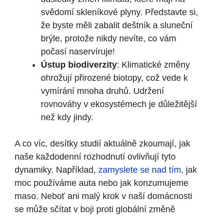
svědomí skleníkové plyny. Představte si,
že byste měli zabalit deštník a sluneční
brýle, protože nikdy nevíte, co vám
počasí naservíruje!
Ústup biodiverzity
: Klimatické změny
ohrožují přirozené biotopy, což vede k
vymírání mnoha druhů. Udržení
rovnováhy v ekosystémech je důležitější
než kdy jindy.
A co víc, desítky studií aktuálně zkoumají, jak
naše každodenní rozhodnutí ovlivňují tyto
dynamiky. Například,
zamyslete se nad tím
, jak
moc používáme auta nebo jak konzumujeme
maso. Neboť ani malý krok v naší domácnosti
se může sčítat v boji proti globální změně