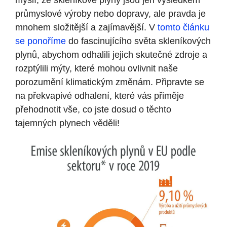
myslí, že skleníkové plyny jsou jen výsledkem
průmyslové výroby nebo dopravy, ale pravda je
mnohem složitější a zajímavější. V
tomto článku
se ponoříme
do fascinujícího světa skleníkových
plynů, abychom odhalili jejich skutečné zdroje a
rozptýlili mýty, které mohou ovlivnit naše
porozumění klimatickým změnám. Připravte se
na překvapivé odhalení, které vás přiměje
přehodnotit vše, co jste dosud o těchto
tajemných plynech věděli!