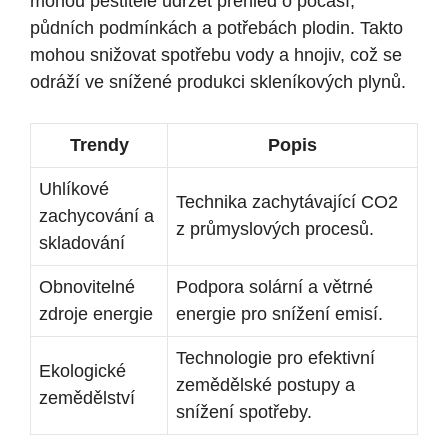
mohou pěstitele udržet přehled o počasí,
půdních podmínkách a potřebách plodin. Takto
mohou snižovat spotřebu vody a hnojiv, což se
odráží ve snížené produkci skleníkových plynů.
Trendy
Popis
Uhlíkové
Technika zachytávající CO2
zachycování a
z průmyslových procesů.
skladování
Obnovitelné
Podpora solární a větrné
zdroje energie
energie pro snížení emisí.
Technologie pro efektivní
Ekologické
zemědělské postupy a
zemědělství
snížení spotřeby.