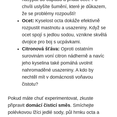
chvíli uslyšíte šumění, které je důkazem,
že se problémy rozpouští!
Ocet:
Kyselost octa dokáže efektivně
rozpustit mastnotu a usazeniny. Když se
ocet spojí s jedlou sodou, vznikne skvělá
dvojice pro boj s ucpávkami.
Citronová šťáva:
Oproti ostatním
surovinám voní citron nádherně a navíc
jeho kyselina také pomáhá uvolnit
nahromaděné usazeniny. A kdo by
nechtěl mít v domácnosti voňavou
čistotu?
Pokud máte chuť experimentovat, zkuste
připravit
domácí čisticí směs
. Smíchejte
polévkovou lžíci jedlé sody, půl hrnku octa a