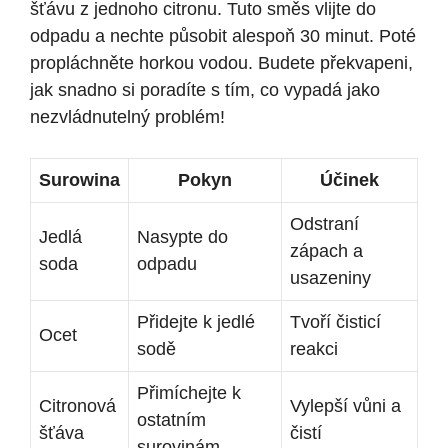
šťávu z jednoho citronu. Tuto směs vlijte do
odpadu a nechte působit alespoň 30 minut. Poté
propláchněte horkou vodou. Budete překvapeni,
jak snadno si poradíte s tím, co vypadá jako
nezvládnutelný problém!
Surowina
Pokyn
Účinek
Odstraní
Jedlá
Nasypte do
zápach a
soda
odpadu
usazeniny
Přidejte k jedlé
Tvoří čisticí
Ocet
sodě
reakci
Přimíchejte k
Citronová
Vylepší vůni a
ostatním
šťáva
čistí
surovinám