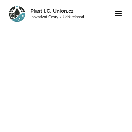
Přeskočit
Plast I.C. Union.cz
na
M
Inovativní Cesty k Udržitelnosti
obsah