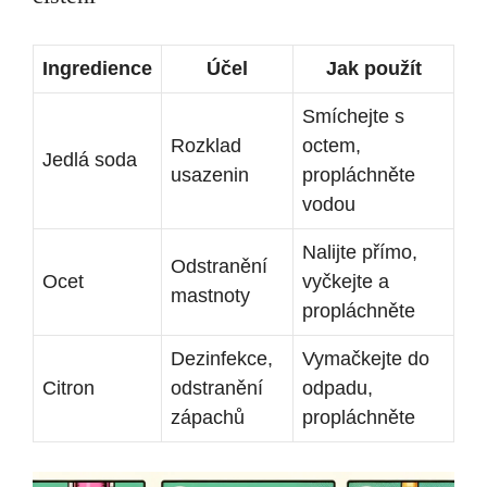
Ingredience
Účel
Jak použít
Smíchejte s
Rozklad
octem,
Jedlá soda
usazenin
propláchněte
vodou
Nalijte přímo,
Odstranění
Ocet
vyčkejte a
mastnoty
propláchněte
Dezinfekce,
Vymačkejte do
Citron
odstranění
odpadu,
zápachů
propláchněte