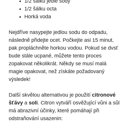
1/2 šálku jedlé sody
1/2 šálku octa
Horká voda
Nejdříve nasypejte jedlou sodu do odpadu,
následně přidejte ocet. Počkejte asi 15 minut,
pak propláchněte horkou vodou. Pokud se dvsť
bude stále ucpané, můžete tento proces
zopakovat několikrát. Někdy se musí malá
magie opakovat, než získáte požadovaný
výsledek!
Další skvělou alternativou je použití
citronové
šťávy
a
soli
. Citron vytváří osvěžující vůni a sůl
má abrazivní účinky, které pomáhají při
odstraňování usazenin: