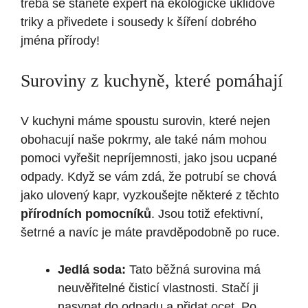
třeba se stanete expert na ekologické úklidové
triky a přivedete i sousedy k šíření dobrého
jména přírody!
Suroviny z kuchyně, které pomáhají
V kuchyni máme spoustu surovin, které nejen
obohacují naše pokrmy, ale také nám mohou
pomoci vyřešit nepríjemnosti, jako jsou ucpané
odpady. Když se vám zdá, že potrubí se chová
jako ulovený kapr, vyzkoušejte některé z těchto
přírodních pomocníků
. Jsou totiž efektivní,
šetrné a navíc je máte pravděpodobně po ruce.
Jedlá soda:
Tato běžná surovina má
neuvěřitelné čisticí vlastnosti. Stačí ji
nasypat do odpadu a přidat ocet. Po