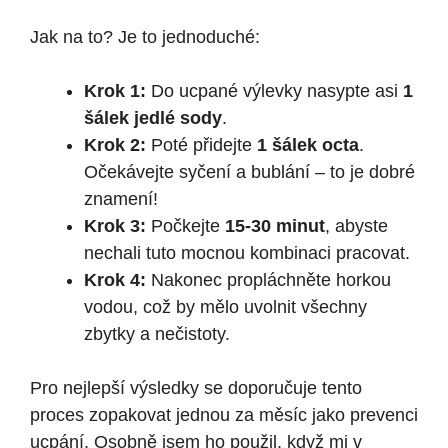
Jak na to? Je to jednoduché:
Krok 1:
Do ucpané výlevky nasypte asi
1
šálek jedlé sody
.
Krok 2:
Poté přidejte
1 šálek octa
.
Očekávejte syčení a bublání – to je dobré
znamení!
Krok 3:
Počkejte
15-30 minut
, abyste
nechali tuto mocnou kombinaci pracovat.
Krok 4:
Nakonec propláchněte horkou
vodou, což by mělo uvolnit všechny
zbytky a nečistoty.
Pro nejlepší výsledky se doporučuje tento
proces zopakovat jednou za měsíc jako prevenci
ucpání. Osobně jsem ho použil, když mi v