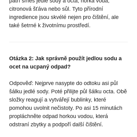
patří směs jedlé sody a octa, horká voda,
citronová šťáva nebo sůl. Tyto přírodní
ingredience jsou skvélé nejen pro čištění, ale
také šetrné k životnímu prostředí.
Otázka 2: Jak správně použít jedlou sodu a
ocet na ucpaný odpad?
Odpověď: Nejprve nasypte do odtoku asi půl
šálku jedlé sody. Poté přilijte půl šálku octa. Obě
složky reagují a vytvářejí bublinky, které
pomohou uvolnit nečistoty. Po asi 15 minutách
propláchněte odpad horkou vodou, která
odstraní zbytky a podpoří další čištění.