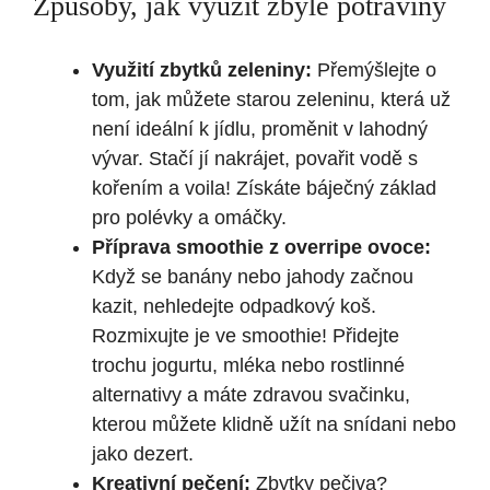
Způsoby, jak využít zbylé potraviny
Využití zbytků zeleniny:
Přemýšlejte o
tom, jak můžete starou zeleninu, která už
není ideální k jídlu, proměnit v lahodný
vývar. Stačí jí nakrájet, povařit vodě s
kořením a voila! Získáte báječný základ
pro polévky a omáčky.
Příprava smoothie z overripe ovoce:
Když se banány nebo jahody začnou
kazit, nehledejte odpadkový koš.
Rozmixujte je ve smoothie! Přidejte
trochu jogurtu, mléka nebo rostlinné
alternativy a máte zdravou svačinku,
kterou můžete klidně užít na snídani nebo
jako dezert.
Kreativní pečení:
Zbytky pečiva?