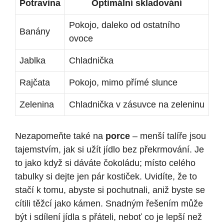
Potravina
Optimální skladování
Pokojo, daleko od ostatního
Banány
ovoce
Jablka
Chladnička
Rajčata
Pokojo, mimo přímé slunce
Zelenina
Chladnička v zásuvce na zeleninu
Nezapomeňte také na
porce
– menší talíře jsou
tajemstvím, jak si užít jídlo bez překrmování. Je
to jako když si dáváte čokoládu; místo celého
tabulky si dejte jen pár kostiček. Uvidíte, že to
stačí k tomu, abyste si pochutnali, aniž byste se
cítili těžcí jako kámen. Snadným řešením může
být i sdílení jídla s přáteli, neboť co je lepší než