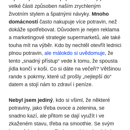
velké části způsoben naším zrychleným
životním stylem a špatnými návyky.
Mnoho
domácností
často nakupuje více potravin, než
dokáže spotřebovat. Důvodem je nejen reklama
a marketingové strategie supermarketů, ale také
touha mít na výběr. Kdo by nechtěl otevřít lednici
plnou potravin,
ale málokdo si uvědomuje
, že
tento „snadný přístup“ vede k tomu, že spousta
jídla končí v koši. Co si dáte na večeři? Většinou
rande s pokrmy, které už prošly „nejlepší do“
datem a stojí nám to zdraví i peníze.
Nebyl jsem jediný
, kdo si všiml, že některé
potraviny, jako třeba ovoce a zelenina, se
snadno kazí, ale přitom se dají využít i ve
zkaženém stavu, třeba na smoothie. Se svým