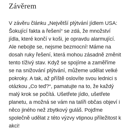
Závěrem
V závěru článku „Největší plýtvání jídlem USA:
Šokující fakta a řešení“ se zdá, že množství
jídla, které končí v koši, je opravdu alarmující.
Ale nebojte se, nejsme bezmocní! Máme na
dosah ruky řešení, která mohou zásadně změnit
tento tíživý stav. Když se spojíme a zaměříme
se na snižování plýtvání, můžeme udělat velké
pokroky. A tak, až příště oslovíte svou lednici s
otázkou „Co teď?“, pamatujte na to, že každý
malý krok se počítá. Ušetřete jídlo, ušetřete
planetu, a možná se vám na talíři občas objeví i
něco jiného než zbytkový guláš. Pojďme
společně udělat z této výzvy vtipnou příležitost k
akci!