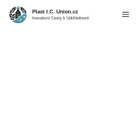
Přeskočit
Plast I.C. Union.cz
na
M
Inovativní Cesty k Udržitelnosti
obsah