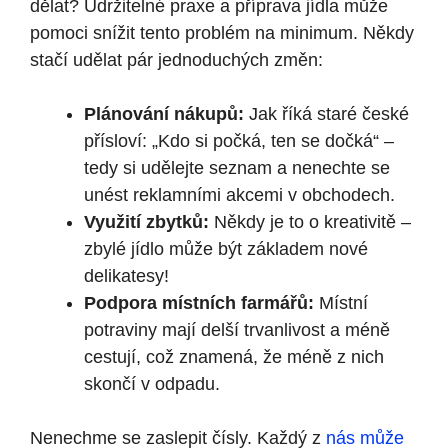
dělat? Udržitelné praxe a příprava jídla může
pomoci snížit tento problém na minimum. Někdy
stačí udělat pár jednoduchých změn:
Plánování nákupů:
Jak říká staré české
přísloví: „Kdo si počká, ten se dočká“ –
tedy si udělejte seznam a nenechte se
unést reklamními akcemi v obchodech.
Využití zbytků:
Někdy je to o kreativitě –
zbylé jídlo může být základem nové
delikatesy!
Podpora místních farmářů:
Místní
potraviny mají delší trvanlivost a méně
cestují, což znamená, že méně z nich
skončí v odpadu.
Nenechme se zaslepit čísly. Každý z
nás může