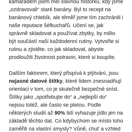
kamarádem jsem měl slavnou historku, kdy jsme
„ozdravovali“ staré banány. Byl to recept na
banánový chlebík, ale téměř jsme tím zachránili i
naše reputace šéfkuchařů. Učení se, jak
správně skladovat a používat zbytky, by mělo
být součástí naší každodenní rutiny. Vytvořte si
rutinu a zjistěte, co jak skladovat, abyste
prodloužili životnost potravin, které si koupíte.
Dalším faktorem, který přispívá k plýtvání, jsou
nejasné datové štítky
, které lidem znesnadňují
orientaci v tom, co je skutečně bezpečné sníst.
Štítky jako „spotřebujte do“ a „nejlepší do“
nejsou totéž, ale často se pletou. Podle
některých studií až
90%
lidí vyhazuje jídlo jen na
základě těchto dat. Co kdybychom se místo toho
zaměřili na vlastní smysly? Vůně, chuť a vzhled