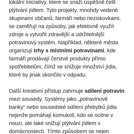
lokální iniciativy, které se snaží úspěšně čelit
plýtvání jídlem. Tyto projekty, mnohdy vedené
skupinami občanů, farmáři nebo neziskovkami,
se zaměřují na způsoby, jak efektivně využít
zdroje a vytvořit zdravější a udržitelnější
potravinový systém. Například, některé města
organizují
trhy s místními potravinami
, kde
farmáři prodávají čerstvé produkty přímo
spotřebitelům, čímž se snižuje množství jídla,
které by jinak skončilo v odpadu.
Další kreativní přístup zahrnuje
sdílení potravin
mezi sousedy. Systémy jako „potravinové
banky“ nebo sousedské sdílení přebytků jídla
nejenže pomáhají komukoli, kdo se ocitne v
nouzi, ale také snižují plýtvání jídlem v
domácnostech. Tímto způsobem se nejen