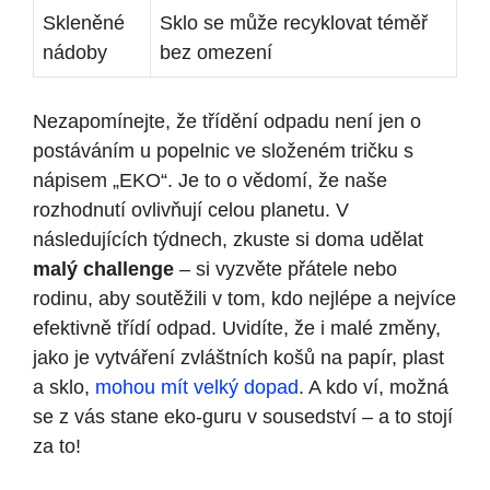
Skleněné
Sklo se může recyklovat téměř
nádoby
bez omezení
Nezapomínejte, že třídění odpadu není jen o
postáváním u popelnic ve složeném tričku s
nápisem „EKO“. Je to o vědomí, že naše
rozhodnutí ovlivňují celou planetu. V
následujících týdnech, zkuste si doma udělat
malý challenge
– si vyzvěte přátele nebo
rodinu, aby soutěžili v tom, kdo nejlépe a nejvíce
efektivně třídí odpad. Uvidíte, že i malé změny,
jako je vytváření zvláštních košů na papír, plast
a sklo,
mohou mít velký dopad
. A kdo ví, možná
se z vás stane eko-guru v sousedství – a to stojí
za to!