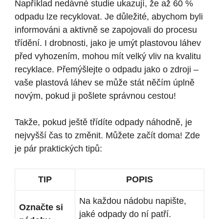
Například nedávné studie ukazují, že až 60 %
odpadu lze recyklovat. Je důležité, abychom byli
informováni a aktivně se zapojovali do procesu
třídění. I drobnosti, jako je umýt plastovou láhev
před vyhozením, mohou mít velký vliv na kvalitu
recyklace. Přemýšlejte o odpadu jako o zdroji –
vaše plastová láhev se může stát něčím úplně
novým, pokud ji pošlete správnou cestou!
Takže, pokud ještě třídíte odpady náhodně, je
nejvyšší čas to změnit. Můžete začít doma! Zde
je pár praktických tipů:
TIP
POPIS
Na každou nádobu napište,
Označte si
jaké odpady do ní patří.