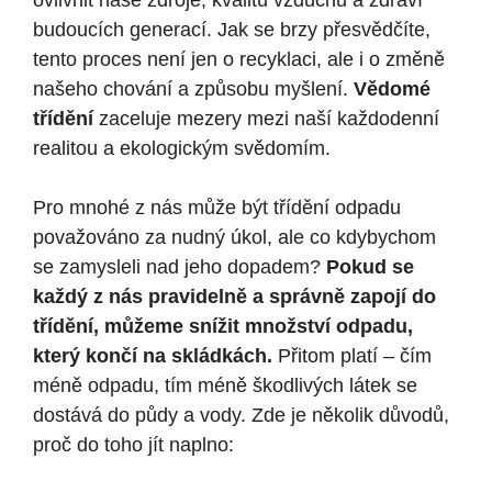
ovlivnit naše zdroje, kvalitu vzduchu a zdraví
budoucích generací. Jak se brzy přesvědčíte,
tento proces není jen o recyklaci, ale i o změně
našeho chování a způsobu myšlení.
Vědomé
třídění
zaceluje mezery mezi naší každodenní
realitou a ekologickým svědomím.
Pro mnohé z nás může být třídění odpadu
považováno za nudný úkol, ale co kdybychom
se zamysleli nad jeho dopadem?
Pokud se
každý z nás pravidelně a správně zapojí do
třídění, můžeme snížit množství odpadu,
který končí na skládkách.
Přitom platí – čím
méně odpadu, tím méně škodlivých látek se
dostává do půdy a vody. Zde je několik důvodů,
proč do toho jít naplno: