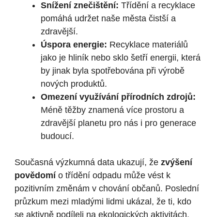
Snížení znečištění:
Třídění a recyklace
pomáhá udržet naše města čistší a
zdravější.
Úspora energie:
Recyklace materiálů
jako je hliník nebo sklo šetří energii, která
by jinak byla spotřebována při výrobě
nových produktů.
Omezení využívání přírodních zdrojů:
Méně těžby znamená více prostoru a
zdravější planetu pro nás i pro generace
budoucí.
Současná výzkumná data ukazují, že
zvýšení
povědomí
o třídění odpadu může vést k
pozitivním změnám v chování občanů. Poslední
průzkum mezi mladými lidmi ukázal, že ti, kdo
se aktivně podíleli na ekologických aktivitách,