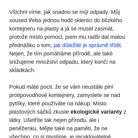
Všichni víme, jak snadno se míjí odpady. Můj
soused třeba jednou hodil sklenici do blízkého
kontejneru na plasty a já se musel zasmát,
protože místo pomoci, jsem mu radši dal malou
přednášku o tom,
jak důležité je správně třídit
.
Nejen, že tím pomáháme přírodě, ale také
snižujeme množství odpadu, který končí na
skládkách.
Pokud máte pocit, že se vám neustále plní
protipovodňové kontejnery, zamyslete se nad
pytlíky, které používáte na nákup. Místo
plastových sáčků zkuste
ekologické varianty
z
látky. Ušetříte tak nejen přírodu, ale i
peněženku. Mějte také na paměti, že ne
všechno, co si myslíme, je recyklovatelné.