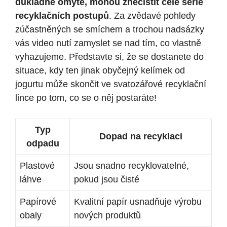
důkladně omyté, mohou znečistit celé série
recyklačních postupů
. Za zvědavé pohledy
zúčastněných se smíchem a trochou nadsázky
vás video nutí zamyslet se nad tím, co vlastně
vyhazujeme. Představte si, že se dostanete do
situace, kdy ten jinak obyčejný kelímek od
jogurtu může skončit ve svatozářové recyklační
lince po tom, co se o něj postaráte!
Typ
Dopad na recyklaci
odpadu
Plastové
Jsou snadno recyklovatelné,
láhve
pokud jsou čisté
Papírové
Kvalitní papír usnadňuje výrobu
obaly
nových produktů