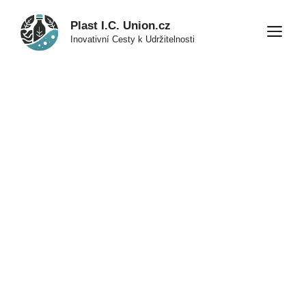
Přeskočit
Plast I.C. Union.cz
na
M
Inovativní Cesty k Udržitelnosti
obsah