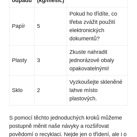
odpadu
(kg/měsíc)
Pokud ho třídíte, co
třeba zvážit použití
Papír
5
elektronických
dokumentů?
Zkuste nahradit
Plasty
3
jednorázové obaly
opakovatelnými!
Vyzkoušejte skleněné
Sklo
2
lahve místo
plastových.
S pomocí těchto jednoduchých kroků můžeme
postupně měnit naše návyky a rozšiřovat
povědomí o recyklaci. Nejde jen o třídení, ale i o