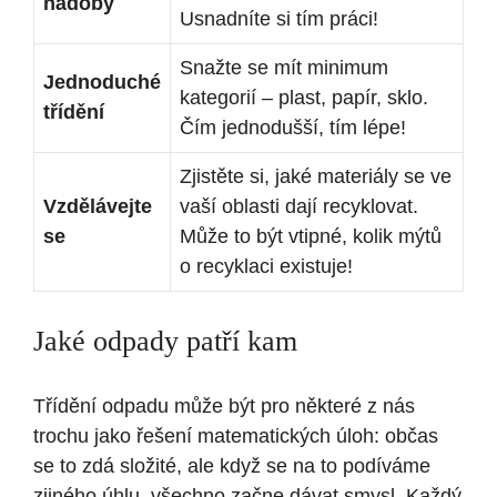
nádoby
Usnadníte si tím práci!
Snažte se mít minimum
Jednoduché
kategorií – plast, papír, sklo.
třídění
Čím jednodušší, tím lépe!
Zjistěte si, jaké materiály se ve
Vzdělávejte
vaší oblasti dají recyklovat.
se
Může to být vtipné, kolik mýtů
o recyklaci existuje!
Jaké odpady patří kam
Třídění odpadu může být pro některé z nás
trochu jako řešení matematických úloh: občas
se to zdá složité, ale když se na to podíváme
zjiného úhlu, všechno začne dávat smysl. Každý