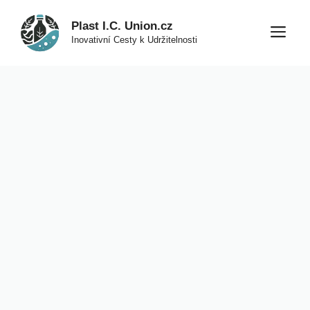
Přeskočit
Plast I.C. Union.cz
na
M
Inovativní Cesty k Udržitelnosti
obsah