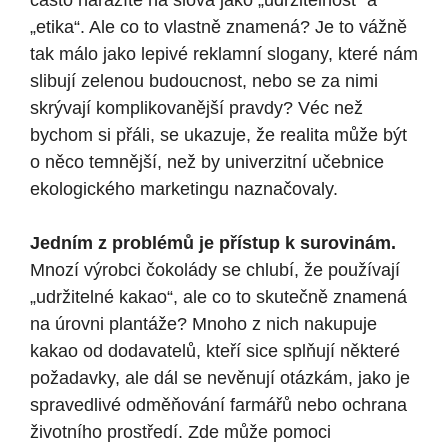
často narazíte na slova jako „udržitelnost“ a
„etika“. Ale co to vlastně znamená? Je to vážně
tak málo jako lepivé reklamní slogany, které nám
slibují zelenou budoucnost, nebo se za nimi
skrývají komplikovanější pravdy? Véc než
bychom si přáli, se ukazuje, že realita může být
o něco temnější, než by univerzitní učebnice
ekologického marketingu naznačovaly.
Jedním z problémů je přístup k surovinám.
Mnozí výrobci čokolády se chlubí, že používají
„udržitelné kakao“, ale co to skutečně znamená
na úrovni plantáže? Mnoho z nich nakupuje
kakao od dodavatelů, kteří sice splňují některé
požadavky, ale dál se nevěnují otázkám, jako je
spravedlivé odměňování farmářů nebo ochrana
životního prostředí. Zde může pomoci