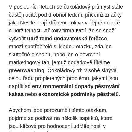
V posledních letech se čokoládový průmysl stále
častěji ocitá pod drobnohledem, přičemž značky
jako Nestlé hrají klíčovou roli ve veřejné debatě
o udržitelnosti. Ačkoliv firma tvrdí, že se snaží
vytvořit
udržitelné dodavatelské řetězce
,
mnozí spotřebitelé si kladou otázku, zda jde
skutečně o snahu, nebo jen o povrchní
marketingový tah, jemuž dodatkově říkáme
greenwashing
. Čokoládový trh v sobě skrývá
celou řadu propletených problémů, jakými jsou
například
environmentální dopady pěstování
kakaa
nebo
ekonomické podmínky pěstitelů
.
Abychom lépe porozuměli těmto otázkám,
pojďme se podívat na několik aspektů, které
jsou klíčové pro hodnocení udržitelnosti v