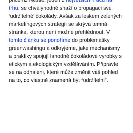
přičemž Nestlé, jeden z
největších hráčů na
trhu
, se chvályhodně snaží o propagaci své
‘udržitelné’ čokolády. Avšak za leskem zelených
marketingových strategií se skrývá temná
stránka, kterou není možné přehlédnout. V
tomto článku se ponoříme
do problematiky
greenwashingu a odkryjeme, jaké mechanismy
a praktiky spojují lahodné čokoládové výrobky s
etickým a ekologickým vzděláváním. Připravte
se na odhalení, které může změnit váš pohled
na to, co vlastně znamená být “udržitelní”.