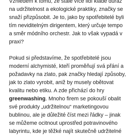
Vzhledem k tomu, že stále více lidí klade důraz
na udržitelnost a ekologické praktiky, značky se
snaží přizpůsobit. Je to, jako by spotřebitelé byli
tím neviditelným dirigentem, který určuje tempo
a směr módního orchestr. Jak to však vypadá v
praxi?
Pokud si představíme, že spotřebitelé jsou
moderní alchymisté, kteří proměňují svá přání a
požadavky na zlato, pak značky hledají způsoby,
jak to zlato vyrobit, aniž by musely obětovat
kvalitu nebo etiku. A zde přichází do hry
greenwashing
. Mnoho firem se pokouší obalit
své produkty „udržitelnou“ marketingovou
bublinou, ale je důležité číst mezi řádky – jinak
se můžeme ocitnout uprostřed potravinového
labyrintu, kde je těžké najít skutečně udržitelné