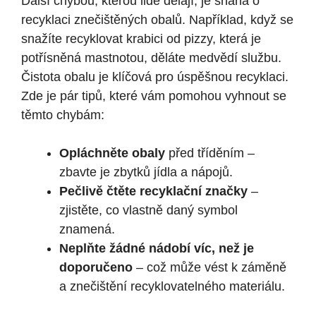
Další chybou, kterou lidé dělají, je snaha o
recyklaci znečištěných obalů. Například, když se
snažíte recyklovat krabici od pizzy, která je
potřísněná mastnotou, děláte medvědí službu.
Čistota obalu je klíčová pro úspěšnou recyklaci.
Zde je pár tipů, které vám pomohou vyhnout se
těmto chybám:
Opláchněte obaly
před tříděním –
zbavte je zbytků jídla a nápojů.
Pečlivě čtěte recyklační značky
–
zjistěte, co vlastně daný symbol
znamená.
Neplňte žádné nádobí víc, než je
doporučeno
– což může vést k záměně
a znečištění recyklovatelného materiálu.