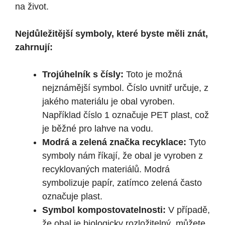
na život.
Nejdůležitější symboly, které byste měli znát,
zahrnují:
Trojúhelník s čísly:
Toto je možná
nejznámější symbol. Číslo uvnitř určuje, z
jakého materiálu je obal vyroben.
Například číslo 1 označuje PET plast, což
je běžné pro lahve na vodu.
Modrá a zelená značka recyklace:
Tyto
symboly nám říkají, že obal je vyroben z
recyklovaných materiálů. Modrá
symbolizuje papír, zatímco zelená často
označuje plast.
Symbol kompostovatelnosti:
V případě,
že obal je biologicky rozložitelný, můžete