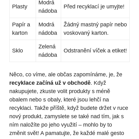
Modrá
Plasty
Před recyklací je umyjte!
nádoba
Papír a
Modrá
Žádný mastný papír nebo
karton
nádoba
voskovaný karton.
Zelená
Sklo
Odstranění víček a etiket!
nádoba
Něco, co víme, ale občas zapomínáme, je, že
recyklace začíná už v obchodě
. Když
nakupujete, zkuste volit produkty s méně
obalem nebo s obaly, které jsou lehčí na
recyklaci. Takže příště, když budete držet v ruce
nový produkt, zamyslete se také nad tím, jak s
ním naložíte po jeho využití – mohlo by to
změnit svět! A pamatujte, že každé malé gesto