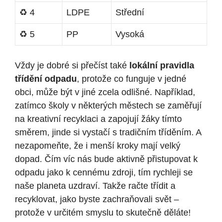
♻️ 4
LDPE
Střední
♻️ 5
PP
Vysoká
Vždy je dobré si přečíst také
lokální pravidla
třídění odpadu
, protože co funguje v jedné
obci, může být v jiné zcela odlišné. Například,
zatímco školy v některých městech se zaměřují
na kreativní recyklaci a zapojují žáky tímto
směrem, jinde si vystačí s tradičním tříděním. A
nezapomeňte, že i menší kroky mají velký
dopad. Čím víc nás bude aktivně přistupovat k
odpadu jako k cennému zdroji, tím rychleji se
naše planeta uzdraví. Takže račte třídit a
recyklovat, jako byste zachraňovali svět –
protože v určitém smyslu to skutečně děláte!