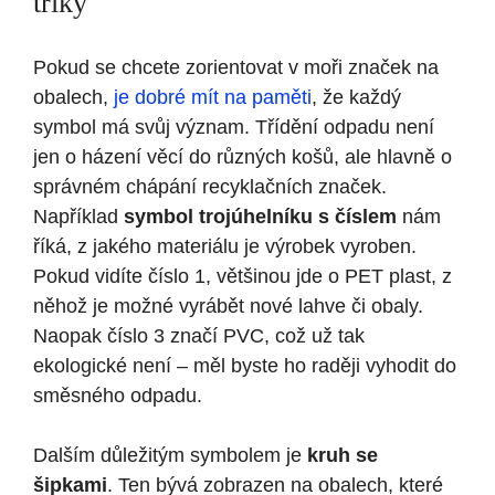
triky
Pokud se chcete zorientovat v moři značek na
obalech,
je dobré mít na paměti
, že každý
symbol má svůj význam. Třídění odpadu není
jen o házení věcí do různých košů, ale hlavně o
správném chápání recyklačních značek.
Například
symbol trojúhelníku s číslem
nám
říká, z jakého materiálu je výrobek vyroben.
Pokud vidíte číslo 1, většinou jde o PET plast, z
něhož je možné vyrábět nové lahve či obaly.
Naopak číslo 3 značí PVC, což už tak
ekologické není – měl byste ho raději vyhodit do
směsného odpadu.
Dalším důležitým symbolem je
kruh se
šipkami
. Ten bývá zobrazen na obalech, které