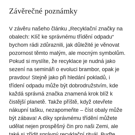
Závěrečné poznámky
V závěru našeho článku „Recyklační značky na
obalech: Klíč ke správnému třídění odpadu“
bychom rádi zdůraznili, jak důležité je věnovat
pozornost těmto malým, ale mocným symbolům.
Pokud si myslíte, že recyklace je nudná jako
sezení na semináři o evoluci brambor, opak je
pravdou! Stejně jako při hledání pokladů, i
třídení odpadu může být dobrodružstvím, kde
každá správná značka znamená krok blíž k
čistější planetě. Takže příště, když otevřete
nákupní tašku, nezapomeňte – číst obaly může
být zábava! A díky správnému třídění můžete
udělat nejen prospěšný čin pro naši Zemi, ale
také si zřídit správný recyklační rituál. Buďte