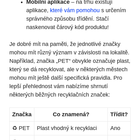
Mobilní aplikace
– na trhu existují
aplikace,
které vám pomohou
s určením
správného způsobu třídění. Stačí
naskenovat čárový kód produktu!
Je dobré mít na paměti, že jednotlivé značky
mohou mít různý význam v závislosti na lokalitě.
Například, značka „PET“ obvykle označuje plast,
který se dá recyklovat, ale v některých městech
mohou mít ještě další specifická pravidla. Pro
lepší přehlednost vám nabízíme shrnutí
některých běžných recyklačních značek:
Značka
Co znamená?
Třídit?
♻️ PET
Plast vhodný k recyklaci
Ano