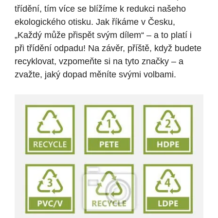
třídění, tím více se blížíme k redukci našeho
ekologického otisku. Jak říkáme v Česku,
„Každý může přispět svým dílem“ – a to platí i
při třídění odpadu! Na závěr, příště, když budete
recyklovat, vzpomeňte si na tyto značky – a
zvažte, jaký dopad měníte svými volbami.