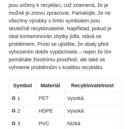
jsou určeny k recyklaci, což znamená, že je
možné je znovu zpracovat. Pamatujte, že ne
všechny výrobky s tímto symbolem jsou
skutečně recyklovatelné. Například, pokud je
obal kontaminován zbytky jídla, stává se
problémem. Proto se ujistěte, že obaly před
vyhozením dobře vypláchnete – nejen že tím
pomáháte životnímu prostředí, ale také se
vyhneme problémům s kvalitou recyklátu.
Symbol
Materiál
Recyklovatelnost
♻️ 1
PET
Vysoká
♻️ 2
HDPE
Vysoká
♻️ 3
PVC
Nízká