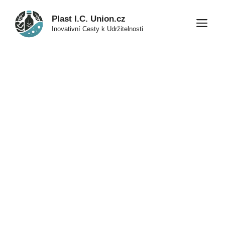
Přeskočit
Plast I.C. Union.cz
na
M
Inovativní Cesty k Udržitelnosti
obsah